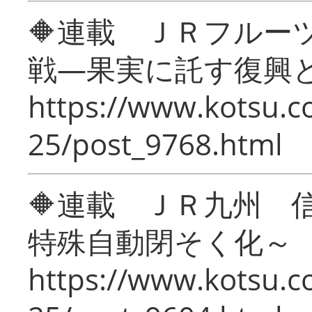
🔶連載 ＪＲフルー
戦―果実に託す復興
https://www.kotsu.c
25/post_9768.html
🔶連載 ＪＲ九州 
特殊自動閉そく化～
https://www.kotsu.c