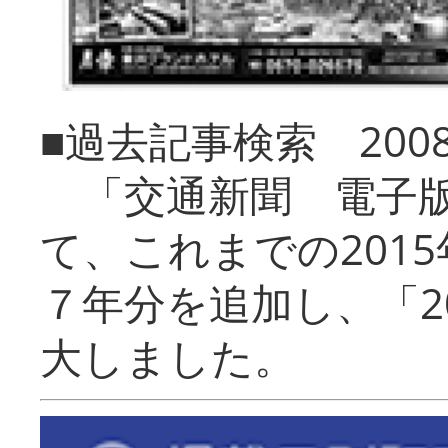
■過去記事検索 20
「交通新聞 電子版
て、これまでの201
７年分を追加し、「2
大しました