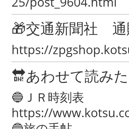
25/post_9604.html
🎁交通新聞社 通
https://zpgshop.kots
🔛あわせて読み
🔵ＪＲ時刻表
https://www.kotsu.co
🔵旅の手帖