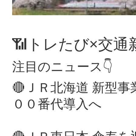
📶トレたび×交通
注目のニュース👇
🔴ＪＲ北海道 新型
００番代導入へ