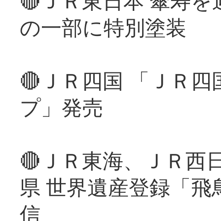
🔴ＪＲ東日本 傘寿
の一部に特別塗装
🔴ＪＲ四国 「ＪＲ
プ」発売
🔴ＪＲ東海、ＪＲ西
県 世界遺産登録「飛
信