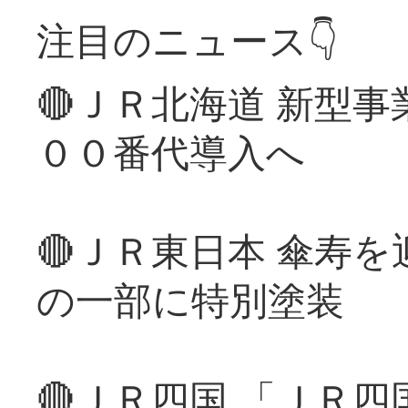
注目のニュース👇
🔴ＪＲ北海道 新型
００番代導入へ
🔴ＪＲ東日本 傘寿
の一部に特別塗装
🔴ＪＲ四国 「ＪＲ