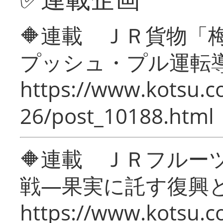
🔶連載 ＪＲ貨物
プッシュ・プル運転
https://www.kotsu.c
26/post_10188.html
🔶連載 ＪＲフルー
戦―果実に託す復興
https://www.kotsu.c