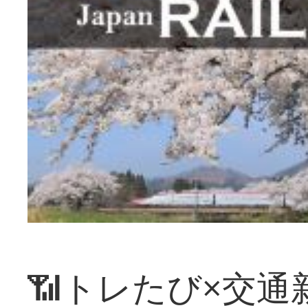
📶トレたび×交通