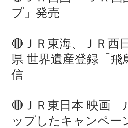
プ」発売
🔴ＪＲ東海、ＪＲ西
県 世界遺産登録「飛
信
🔴ＪＲ東日本 映画
ップしたキャンペー