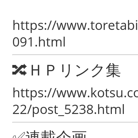
https://www.toretabi
091.html
🔀ＨＰリンク集
https://www.kotsu.c
22/post_5238.html
✅連載企画