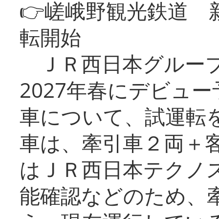
👉嵯峨野観光鉄道
転開始
ＪＲ西日本グループ
2027年春にデビュ
車について、試運転
車は、牽引車２両＋
はＪＲ西日本テクノ
能確認などのため、