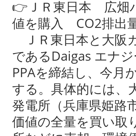
👉ＪＲ東日本 広畑
値を購入 CO2排出
ＪＲ東日本と大阪ガ
であるDaigas エ
PPAを締結し、今月
する。具体的には、
発電所（兵庫県姫路
価値の全量を買い取