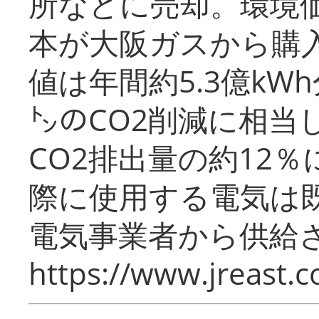
所などに売却。環境
本が大阪ガスから購
値は年間約5.3億kW
㌧のCO2削減に相当
CO2排出量の約12
際に使用する電気は
電気事業者から供給
https://www.jreast.co