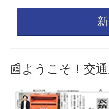
新
📰ようこそ！交