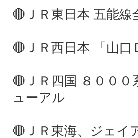
🔴ＪＲ東日本 五能
🔴ＪＲ西日本 「山
🔴ＪＲ四国 ８００
ューアル
🔴ＪＲ東海、ジェイ