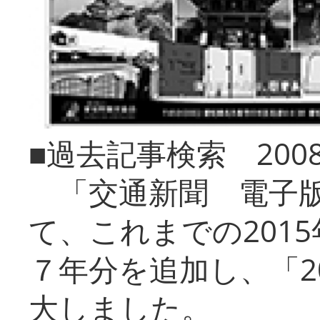
■過去記事検索 20
「交通新聞 電子版
て、これまでの201
７年分を追加し、「2
大しました