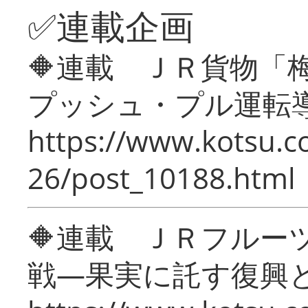
✅連載企画
🔶連載 ＪＲ貨物
プッシュ・プル運転
https://www.kotsu.c
26/post_10188.html
🔶連載 ＪＲフルー
戦―果実に託す復興