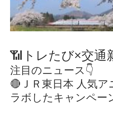
📶トレたび×交通
注目のニュース👇
🔴ＪＲ東日本 人気
ラボしたキャンペー