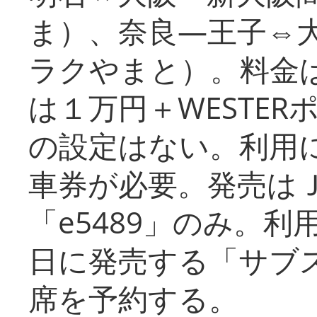
ま）、奈良―王子⇔
ラクやまと）。料金
は１万円＋WESTER
の設定はない。利用
車券が必要。発売は
「e5489」のみ。
日に発売する「サブ
席を予約する。