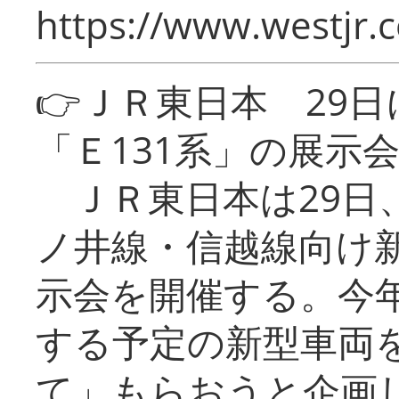
https://www.westjr.c
👉ＪＲ東日本 29
「Ｅ131系」の展示
ＪＲ東日本は29日
ノ井線・信越線向け新
示会を開催する。今
する予定の新型車両
て」もらおうと企画し