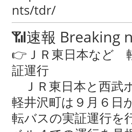
nts/tdr/
📶速報 Breaking 
👉ＪＲ東日本など 
証運行
ＪＲ東日本と西武ホ
軽井沢町は９月６日か
転バスの実証運行を