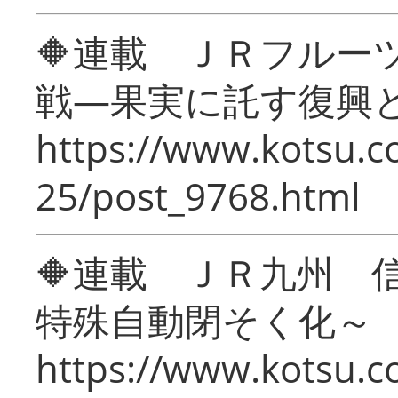
🔶連載 ＪＲフルー
戦―果実に託す復興
https://www.kotsu.c
25/post_9768.html
🔶連載 ＪＲ九州 
特殊自動閉そく化～
https://www.kotsu.c