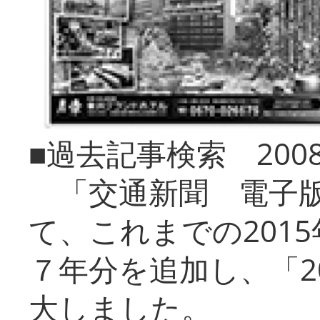
■過去記事検索 20
「交通新聞 電子版
て、これまでの201
７年分を追加し、「2
大しました