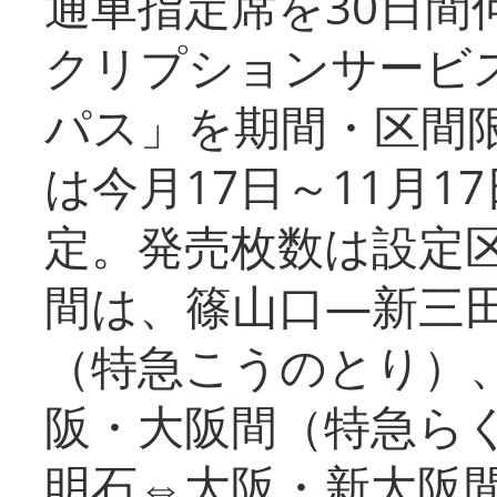
通車指定席を30日間
クリプションサービス
パス」を期間・区間
は今月17日～11月
定。発売枚数は設定
間は、篠山口―新三
（特急こうのとり）
阪・大阪間（特急ら
明石⇔大阪・新大阪