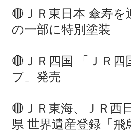
🔴ＪＲ東日本 傘寿
の一部に特別塗装
🔴ＪＲ四国 「ＪＲ
プ」発売
🔴ＪＲ東海、ＪＲ西
県 世界遺産登録「飛