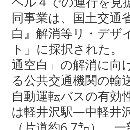
ベル４での運行を見
同事業は、国土交通
白』解消等リ・デザ
ト」に採択された。
通空白」の解消に向
る公共交通機関の輸
自動運転バスの有効
は軽井沢駅―中軽井
（片道約6.7㌔）、