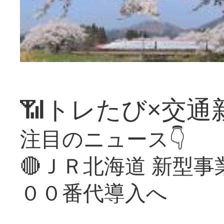
📶トレたび×交通
注目のニュース👇
🔴ＪＲ北海道 新型
００番代導入へ