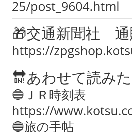
25/post_9604.html
🎁交通新聞社 通
https://zpgshop.kots
🔛あわせて読み
🔵ＪＲ時刻表
https://www.kotsu.co
🔵旅の手帖