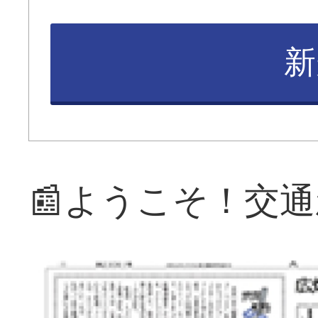
新
📰ようこそ！交