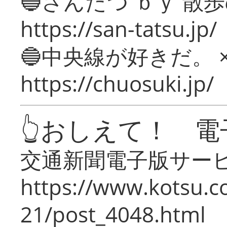
🔵さんたつ ｂｙ 散
https://san-tatsu.jp/
🔵中央線が好きだ。 
https://chuosuki.jp/
👆おしえて！ 電
交通新聞電子版サー
https://www.kotsu.c
21/post_4048.html