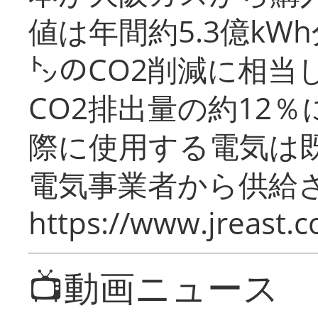
値は年間約5.3億kW
㌧のCO2削減に相当
CO2排出量の約12
際に使用する電気は
電気事業者から供給
https://www.jreast.co
📺動画ニュース