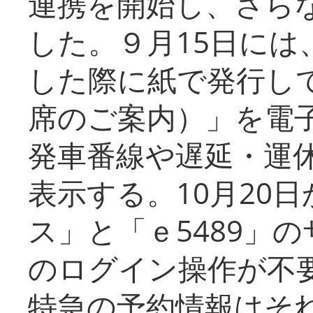
連携を開始し、さら
した。９月15日には
した際に紙で発行し
席のご案内）」を電
発車番線や遅延・運
表示する。10月20
ス」と「ｅ5489」
のログイン操作が不
特急の予約情報はそ