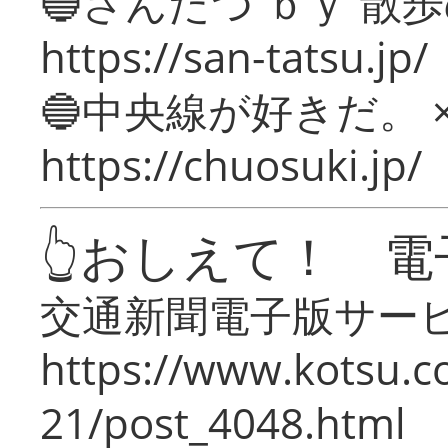
🔵さんたつ ｂｙ 散
https://san-tatsu.jp/
🔵中央線が好きだ。 
https://chuosuki.jp/
👆おしえて！ 電
交通新聞電子版サー
https://www.kotsu.c
21/post_4048.html