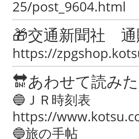
25/post_9604.html
🎁交通新聞社 通
https://zpgshop.kots
🔛あわせて読み
🔵ＪＲ時刻表
https://www.kotsu.co
🔵旅の手帖