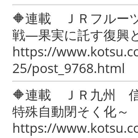
🔶連載 ＪＲフルー
戦―果実に託す復興
https://www.kotsu.c
25/post_9768.html
🔶連載 ＪＲ九州 
特殊自動閉そく化～
https://www.kotsu.c