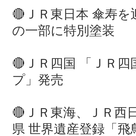
🔴ＪＲ東日本 傘寿
の一部に特別塗装
🔴ＪＲ四国 「ＪＲ
プ」発売
🔴ＪＲ東海、ＪＲ西
県 世界遺産登録「飛