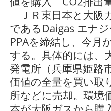
値を購入 CO2排出
ＪＲ東日本と大阪ガ
であるDaigas エ
PPAを締結し、今月
する。具体的には、
発電所（兵庫県姫路
価値の全量を買い取
所などに売却。環境
本が大阪ガスから購