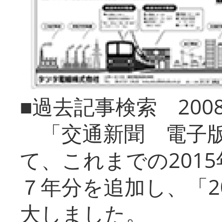
■過去記事検索 20
「交通新聞 電子版
て、これまでの201
７年分を追加し、「2
大しました