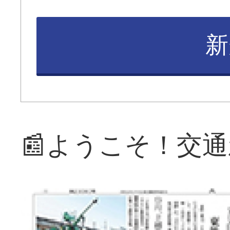
新
📰ようこそ！交