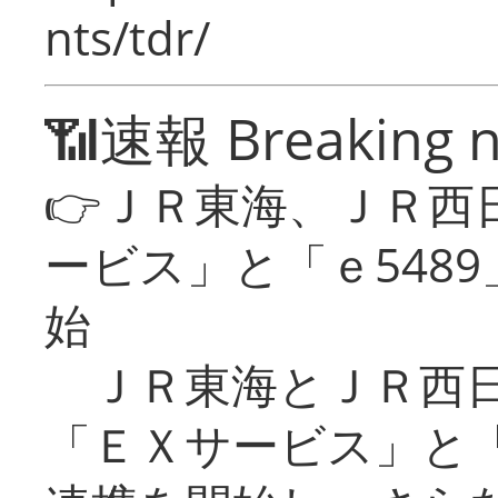
nts/tdr/
📶速報 Breaking 
👉ＪＲ東海、ＪＲ西
ービス」と「ｅ548
始
ＪＲ東海とＪＲ西日
「ＥＸサービス」と「