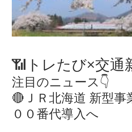
📶トレたび×交通
注目のニュース👇
🔴ＪＲ北海道 新型
００番代導入へ