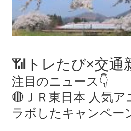
📶トレたび×交通
注目のニュース👇
🔴ＪＲ東日本 人気
ラボしたキャンペー