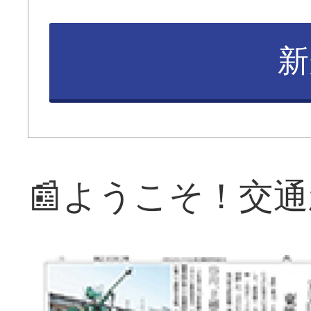
新
📰ようこそ！交