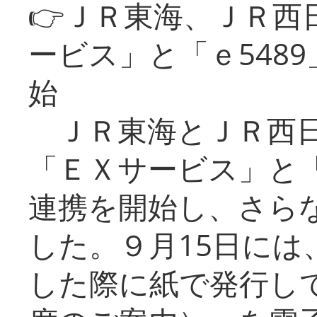
👉ＪＲ東海、ＪＲ西
ービス」と「ｅ548
始
ＪＲ東海とＪＲ西日
「ＥＸサービス」と「
連携を開始し、さら
した。９月15日には
した際に紙で発行し