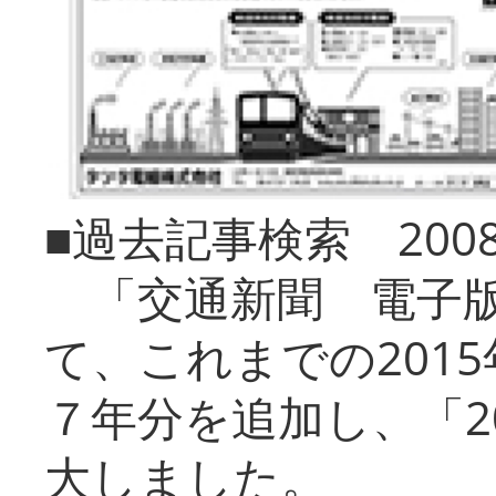
■過去記事検索 20
「交通新聞 電子版
て、これまでの201
７年分を追加し、「2
大しました