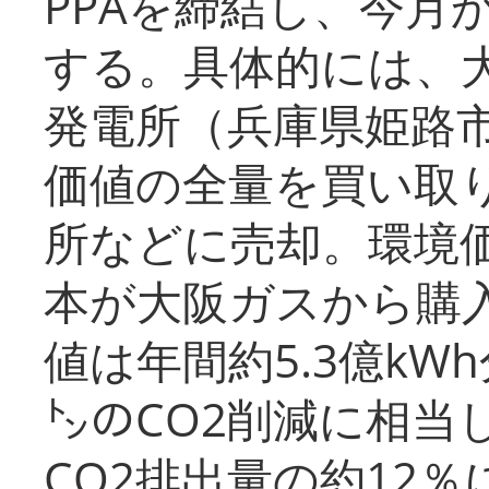
PPAを締結し、今月
する。具体的には、
発電所（兵庫県姫路
価値の全量を買い取
所などに売却。環境
本が大阪ガスから購
値は年間約5.3億kW
㌧のCO2削減に相当
CO2排出量の約12