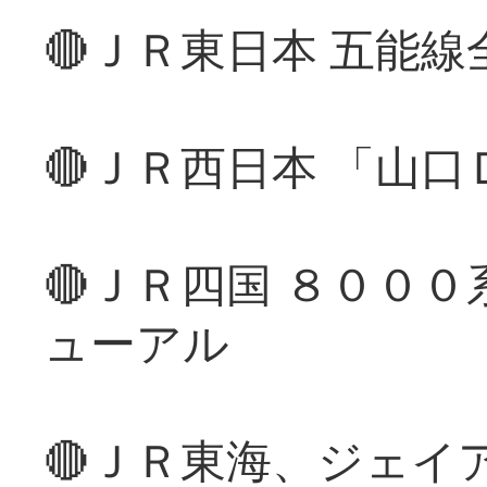
🔴ＪＲ東日本 五能
🔴ＪＲ西日本 「山
🔴ＪＲ四国 ８００
ューアル
🔴ＪＲ東海、ジェイ