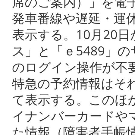
席のご案内）」を電
発車番線や遅延・運
表示する。10月20
ス」と「ｅ5489」
のログイン操作が不
特急の予約情報はそ
て表示する。このほ
イナンバーカードや
た情報（障害者手帳