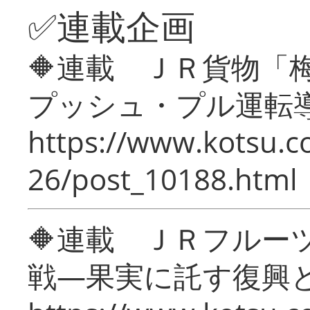
✅連載企画
🔶連載 ＪＲ貨物
プッシュ・プル運転
https://www.kotsu.c
26/post_10188.html
🔶連載 ＪＲフルー
戦―果実に託す復興