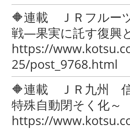
🔶連載 ＪＲフルー
戦―果実に託す復興
https://www.kotsu.c
25/post_9768.html
🔶連載 ＪＲ九州 
特殊自動閉そく化～
https://www.kotsu.c