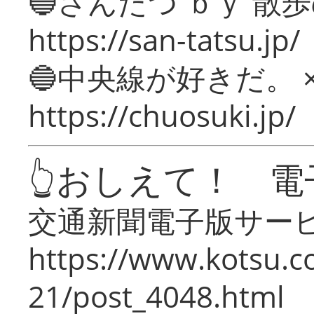
🔵さんたつ ｂｙ 散
https://san-tatsu.jp/
🔵中央線が好きだ。 
https://chuosuki.jp/
👆おしえて！ 電
交通新聞電子版サー
https://www.kotsu.c
21/post_4048.html