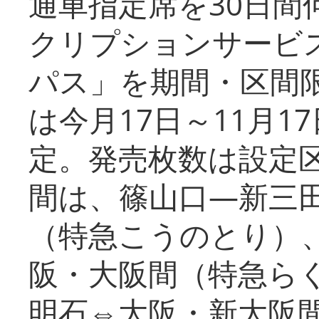
通車指定席を30日間
クリプションサービス
パス」を期間・区間
は今月17日～11月
定。発売枚数は設定
間は、篠山口―新三
（特急こうのとり）
阪・大阪間（特急ら
明石⇔大阪・新大阪