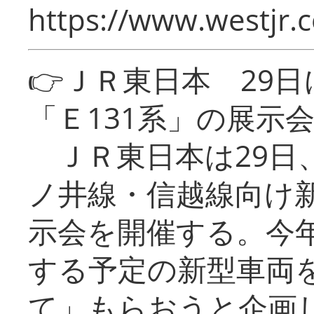
https://www.westjr.c
👉ＪＲ東日本 29
「Ｅ131系」の展示
ＪＲ東日本は29日
ノ井線・信越線向け新
示会を開催する。今
する予定の新型車両
て」もらおうと企画し