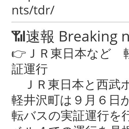
nts/tdr/
📶速報 Breaking 
👉ＪＲ東日本など 
証運行
ＪＲ東日本と西武ホ
軽井沢町は９月６日か
転バスの実証運行を