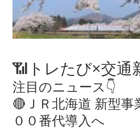
📶トレたび×交通
注目のニュース👇
🔴ＪＲ北海道 新型
００番代導入へ