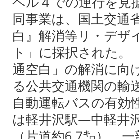
ベル４での運行を見
同事業は、国土交通
白』解消等リ・デザ
ト」に採択された。
通空白」の解消に向
る公共交通機関の輸
自動運転バスの有効
は軽井沢駅―中軽井
（片道約6.7㌔）、