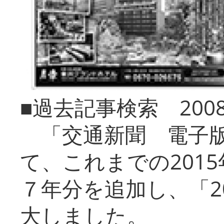
■過去記事検索 20
「交通新聞 電子版
て、これまでの201
７年分を追加し、「2
大しました