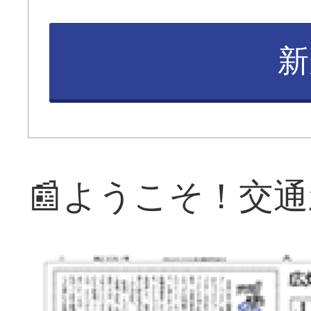
新
📰ようこそ！交