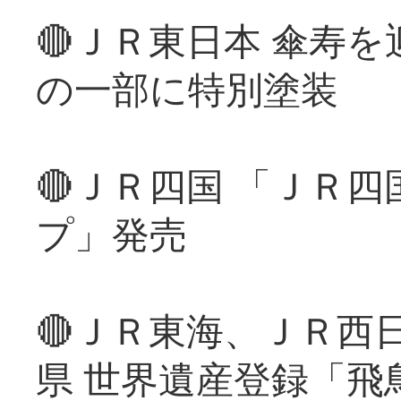
🔴ＪＲ東日本 傘寿
の一部に特別塗装
🔴ＪＲ四国 「ＪＲ
プ」発売
🔴ＪＲ東海、ＪＲ西
県 世界遺産登録「飛