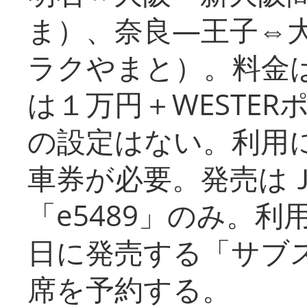
ま）、奈良―王子⇔
ラクやまと）。料金
は１万円＋WESTER
の設定はない。利用
車券が必要。発売は
「e5489」のみ。
日に発売する「サブ
席を予約する。