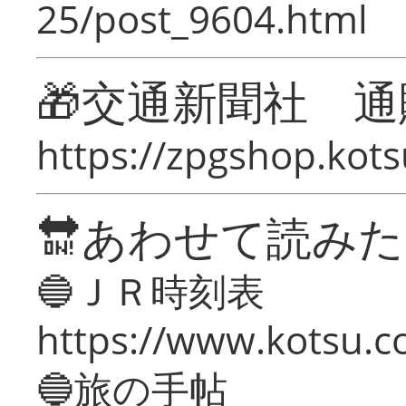
25/post_9604.html
🎁交通新聞社 通
https://zpgshop.kots
🔛あわせて読み
🔵ＪＲ時刻表
https://www.kotsu.co
🔵旅の手帖