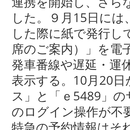
連携を開始し、さら
した。９月15日には
した際に紙で発行し
席のご案内）」を電
発車番線や遅延・運
表示する。10月20
ス」と「ｅ5489」
のログイン操作が不
特急の予約情報はそ