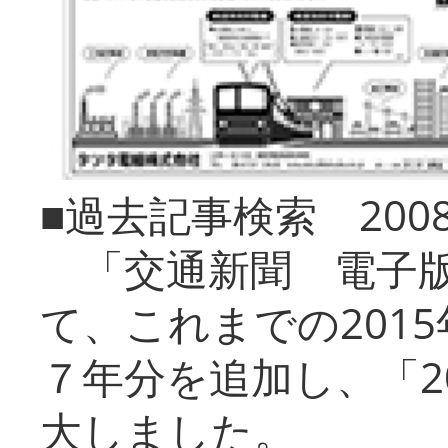
■過去記事検索 20
「交通新聞 電子版
て、これまでの201
７年分を追加し、「2
大しました