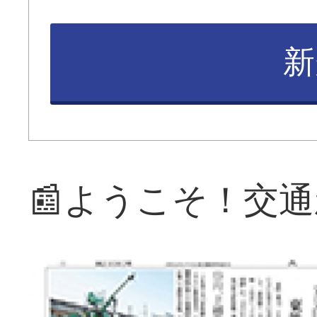
新
📰ようこそ！交