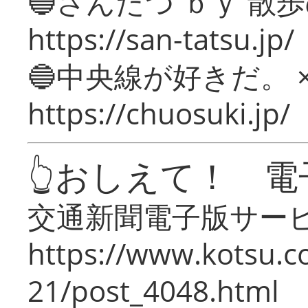
🔵さんたつ ｂｙ 散
https://san-tatsu.jp/
🔵中央線が好きだ。 
https://chuosuki.jp/
👆おしえて！ 電
交通新聞電子版サー
https://www.kotsu.c
21/post_4048.html