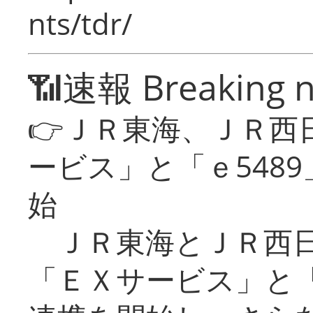
nts/tdr/
📶速報 Breaking 
👉ＪＲ東海、ＪＲ西
ービス」と「ｅ548
始
ＪＲ東海とＪＲ西日
「ＥＸサービス」と「