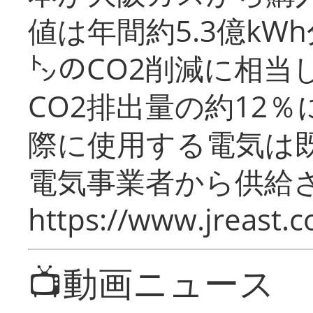
値は年間約5.3億kW
㌧のCO2削減に相当
CO2排出量の約12
際に使用する電気は
電気事業者から供給
https://www.jreast.co
📺動画ニュース