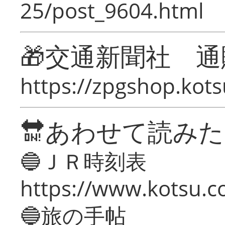
25/post_9604.html
🎁交通新聞社 通
https://zpgshop.kots
🔛あわせて読み
🔵ＪＲ時刻表
https://www.kotsu.co
🔵旅の手帖