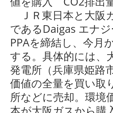
値を購入 CO2排出
ＪＲ東日本と大阪ガ
であるDaigas エ
PPAを締結し、今月
する。具体的には、
発電所（兵庫県姫路
価値の全量を買い取
所などに売却。環境
本が大阪ガスから購