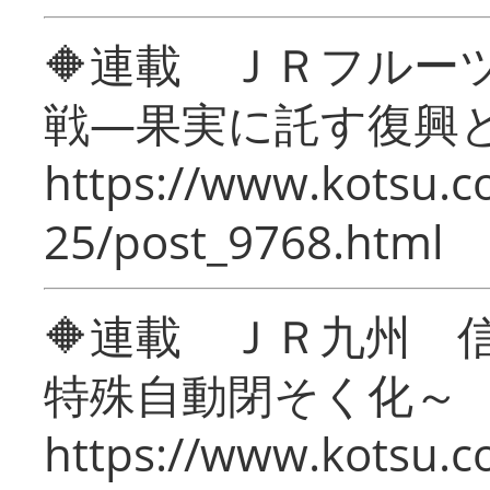
🔶連載 ＪＲフルー
戦―果実に託す復興
https://www.kotsu.c
25/post_9768.html
🔶連載 ＪＲ九州 
特殊自動閉そく化～
https://www.kotsu.c