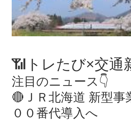
📶トレたび×交通
注目のニュース👇
🔴ＪＲ北海道 新型
００番代導入へ