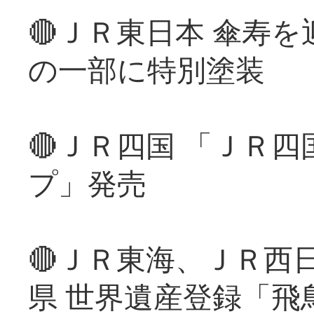
🔴ＪＲ東日本 傘寿
の一部に特別塗装
🔴ＪＲ四国 「ＪＲ
プ」発売
🔴ＪＲ東海、ＪＲ西
県 世界遺産登録「飛