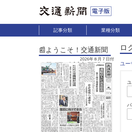
記事分類
業種分類
ロ
📰ようこそ！交通新聞
2026年８月７日付
ユー
ユ
パ