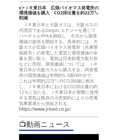
👉ＪＲ東日本 広畑バイオマス発電所の
環境価値を購入 CO2排出量を約22万㌧
削減
ＪＲ東日本と大阪ガスは、大阪ガスの
代理店であるDaigas エナジーを通じて
バーチャルPPAを締結し、今月から環境
価値の提供を開始する。具体的には、大
阪ガスが広畑バイオマス発電所（兵庫県
姫路市）の発電した電気と環境価値の全
量を買い取り、電気は日本卸電力取引所
などに売却。環境価値については、ＪＲ
東日本が大阪ガスから購入する。同発電
所の環境価値は年間約5.3億kWh分で、
これは年間約22万㌧のCO2削減に相当
し、ＪＲ東日本におけるCO2排出量の約
12％に当たる。ＪＲ東日本が実際に使用
する電気は既存の小売契約により小売電
気事業者から供給される。
https://www.jreast.co.jp/
📺動画ニュース