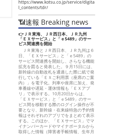
https://www.kotsu.co.jp/service/digita
l_contents/tdr/
📶速報 Breaking news
👉ＪＲ東海、ＪＲ西日本、ＪＲ九州
「ＥＸサービス」と「ｅ5489」のサー
ビス間連携を開始
ＪＲ東海とＪＲ西日本、ＪＲ九州は６
日、「ＥＸサービス」と「ｅ5489」の
サービス間連携を開始し、さらなる機能
拡充を図ると発表した。９月15日には、
新幹線の自動改札を通過した際に紙で発
行している「ＥＸご利用票（座席のご案
内）」を電子化。列車や座席に加え、発
車番線や遅延・運休情報も「ＥＸアプ
リ」で表示する。10月20日からは、
「ＥＸサービス」と「ｅ5489」のサー
ビス間を移動する際のログイン操作が不
要となり、新幹線・在来線特急の予約情
報はそれぞれのアプリでをまとめて表示
する。このほか、「ＥＸサービス」でマ
イナンバーカードやマイナポータルから
取得した情報（障害者手帳情報、生年月