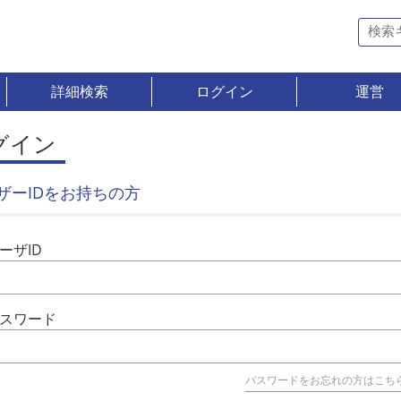
詳細検索
ログイン
運営
グイン
ザーIDをお持ちの方
ーザID
スワード
パスワードをお忘れの方はこち