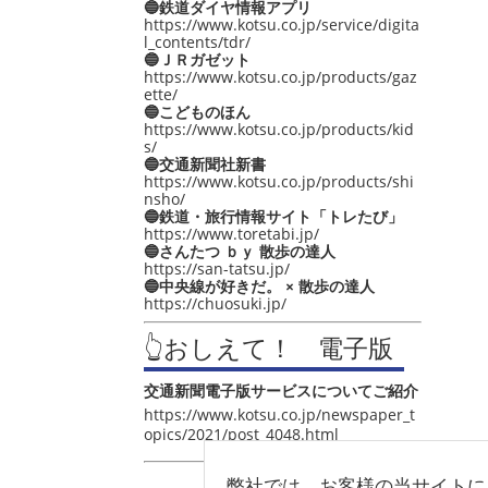
🔵鉄道ダイヤ情報アプリ
https://www.kotsu.co.jp/service/digita
l_contents/tdr/
🔵ＪＲガゼット
https://www.kotsu.co.jp/products/gaz
ette/
🔵こどものほん
https://www.kotsu.co.jp/products/kid
s/
🔵交通新聞社新書
https://www.kotsu.co.jp/products/shi
nsho/
🔵鉄道・旅行情報サイト「トレたび」
https://www.toretabi.jp/
🔵さんたつ ｂｙ 散歩の達人
https://san-tatsu.jp/
🔵中央線が好きだ。 × 散歩の達人
https://chuosuki.jp/
👆おしえて！ 電子版
交通新聞電子版サービスについてご紹介
https://www.kotsu.co.jp/newspaper_t
opics/2021/post_4048.html
弊社では、お客様の当サイトに