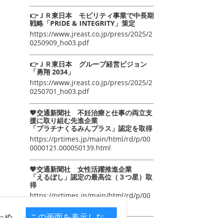
👉ＪＲ東日本 モビリティ事業で中長期
戦略「PRIDE & INTEGRITY」策定
https://www.jreast.co.jp/press/2025/2
0250909_ho03.pdf
👉ＪＲ東日本 グループ経営ビジョン
「勇翔 2034」
https://www.jreast.co.jp/press/2025/2
0250701_ho03.pdf
💖交通新聞社 不妊治療と仕事の両立支
援に取り組む先進企業
「プラチナくるみんプラス」認定を取得
https://prtimes.jp/main/html/rd/p/00
0000121.000050139.html
💖交通新聞社 女性活躍推進企業
「えるぼし」認定の最高位（３つ星）取
得
https://prtimes.jp/main/html/rd/p/00
0000105.000050139.html
ため
この画面を表示しな