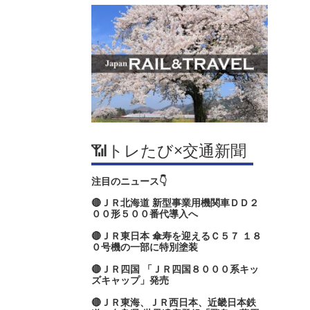
📶トレたび×交通新聞
注目のニュース👇
🔴ＪＲ北海道 新型事業用機関車ＤＤ２
００形５００番代導入へ
🔴ＪＲ東日本 傘寿を迎えるＣ５７ １８
０号機の一部に特別塗装
🔴ＪＲ四国 「ＪＲ四国８０００系キッ
ズキャップ」発売
🔴ＪＲ東海、ＪＲ西日本、近畿日本鉄