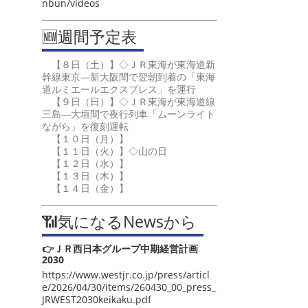
nbun/videos
🆕週間予定表
【８日（土）】◇ＪＲ東海が東海道新
幹線東京―新大阪間で翌朝到着の「東海
道ルミエールエクスプレス」を運行
【９日（日）】◇ＪＲ東海が東海道線
三島―大垣間で夜行列車「ムーンライト
ながら」を復刻運転
【１０日（月）】
【１１日（火）】◇山の日
【１２日（水）】
【１３日（木）】
【１４日（金）】
📶気になるNewsから
👉ＪＲ西日本グループ中期経営計画
2030
https://www.westjr.co.jp/press/articl
e/2026/04/30/items/260430_00_press_
JRWEST2030keikaku.pdf