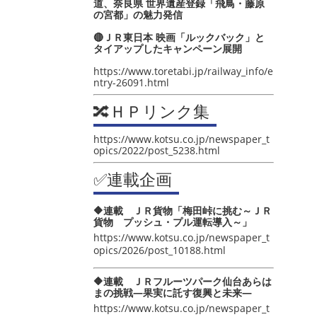
道、奈良県 世界遺産登録「飛鳥・藤原
の宮都」の魅力発信
🔴ＪＲ東日本 映画「ルックバック」と
タイアップしたキャンペーン展開
https://www.toretabi.jp/railway_info/e
ntry-26091.html
🔀ＨＰリンク集
https://www.kotsu.co.jp/newspaper_t
opics/2022/post_5238.html
✅連載企画
🔶連載 ＪＲ貨物「梅田峠に挑む～ＪＲ
貨物 プッシュ・プル運転導入～」
https://www.kotsu.co.jp/newspaper_t
opics/2026/post_10188.html
🔶連載 ＪＲフルーツパーク仙台あらは
まの挑戦―果実に託す復興と未来―
https://www.kotsu.co.jp/newspaper_t