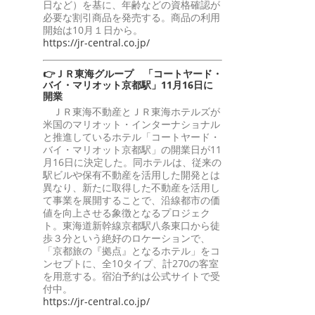
日など）を基に、年齢などの資格確認が
必要な割引商品を発売する。商品の利用
開始は10月１日から。
https://jr-central.co.jp/
👉ＪＲ東海グループ 「コートヤード・
バイ・マリオット京都駅」11月16日に
開業
ＪＲ東海不動産とＪＲ東海ホテルズが
米国のマリオット・インターナショナル
と推進しているホテル「コートヤード・
バイ・マリオット京都駅」の開業日が11
月16日に決定した。同ホテルは、従来の
駅ビルや保有不動産を活用した開発とは
異なり、新たに取得した不動産を活用し
て事業を展開することで、沿線都市の価
値を向上させる象徴となるプロジェク
ト。東海道新幹線京都駅八条東口から徒
歩３分という絶好のロケーションで、
「京都旅の『拠点』となるホテル」をコ
ンセプトに、全10タイプ、計270の客室
を用意する。宿泊予約は公式サイトで受
付中。
https://jr-central.co.jp/