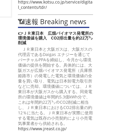
https://www.kotsu.co.jp/service/digita
l_contents/tdr/
📶速報 Breaking news
👉ＪＲ東日本 広畑バイオマス発電所の
環境価値を購入 CO2排出量を約22万㌧
削減
ＪＲ東日本と大阪ガスは、大阪ガスの
代理店であるDaigas エナジーを通じて
バーチャルPPAを締結し、今月から環境
価値の提供を開始する。具体的には、大
阪ガスが広畑バイオマス発電所（兵庫県
姫路市）の発電した電気と環境価値の全
量を買い取り、電気は日本卸電力取引所
などに売却。環境価値については、ＪＲ
東日本が大阪ガスから購入する。同発電
所の環境価値は年間約5.3億kWh分で、
これは年間約22万㌧のCO2削減に相当
し、ＪＲ東日本におけるCO2排出量の約
12％に当たる。ＪＲ東日本が実際に使用
する電気は既存の小売契約により小売電
気事業者から供給される。
https://www.jreast.co.jp/