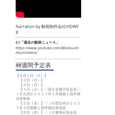
Narration by
動画制作会社VIDWE
B
👉「過去の動画ニュース」
https://www.youtube.com/@kotsushi
nbun/videos
🆕週間予定表
【８月１日（土）】
【２日（日）】
【３日（月）】
【４日（火）】◇国土交通大臣会見◇
ＪＲ九州が２０２７年３月期第１四半期
決算発表
【５日（水）】◇ＪＲ西日本が２０２
７年３月期第１四半期決算発表
【６日（木）】◇ＪＲ東海社長会見