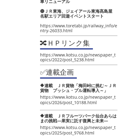
車リニューアル
🔴ＪＲ東海、ジェイアール東海髙島屋
名駅エリア回遊イベントスタート
https://www.toretabi.jp/railway_info/e
ntry-26033.html
🔀ＨＰリンク集
https://www.kotsu.co.jp/newspaper_t
opics/2022/post_5238.html
✅連載企画
🔶連載 ＪＲ貨物「梅田峠に挑む～ＪＲ
貨物 プッシュ・プル運転導入～」
https://www.kotsu.co.jp/newspaper_t
opics/2026/post_10188.html
🔶連載 ＪＲフルーツパーク仙台あらは
まの挑戦―果実に託す復興と未来―
https://www.kotsu.co.jp/newspaper_t
opics/2025/post_9768.html