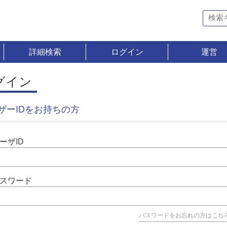
詳細検索
ログイン
運営
グイン
ザーIDをお持ちの方
ーザID
スワード
パスワードをお忘れの方はこち