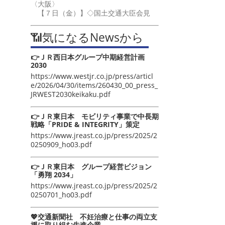
〈大阪〉
【７日（金）】◇国土交通大臣会見
📶気になるNewsから
👉ＪＲ西日本グループ中期経営計画
2030
https://www.westjr.co.jp/press/articl
e/2026/04/30/items/260430_00_press_
JRWEST2030keikaku.pdf
👉ＪＲ東日本 モビリティ事業で中長期
戦略「PRIDE & INTEGRITY」策定
https://www.jreast.co.jp/press/2025/2
0250909_ho03.pdf
👉ＪＲ東日本 グループ経営ビジョン
「勇翔 2034」
https://www.jreast.co.jp/press/2025/2
0250701_ho03.pdf
💖交通新聞社 不妊治療と仕事の両立支
援に取り組む先進企業