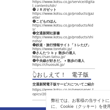
https://www.kotsu.co.jp/service/digita
l_contents/tdr/
🔵ＪＲガゼット
https://www.kotsu.co.jp/products/gaz
ette/
🔵こどものほん
https://www.kotsu.co.jp/products/kid
s/
🔵交通新聞社新書
https://www.kotsu.co.jp/products/shi
nsho/
🔵鉄道・旅行情報サイト「トレたび」
https://www.toretabi.jp/
🔵さんたつ ｂｙ 散歩の達人
https://san-tatsu.jp/
🔵中央線が好きだ。 × 散歩の達人
https://chuosuki.jp/
👆おしえて！ 電子版
交通新聞電子版サービスについてご紹介
https://www.kotsu.co.jp/newspaper_t
opics/2021/post_4048.html
弊社では、お客様の当サイトに
に、 Cookie（クッキー）を