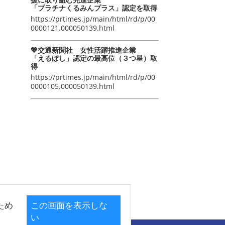
「プラチナくるみんプラス」認定を取得
https://prtimes.jp/main/html/rd/p/00
0000121.000050139.html
💖交通新聞社 女性活躍推進企業
「えるぼし」認定の最高位（３つ星）取
得
https://prtimes.jp/main/html/rd/p/00
0000105.000050139.html
ため
この画面を表示しな
い