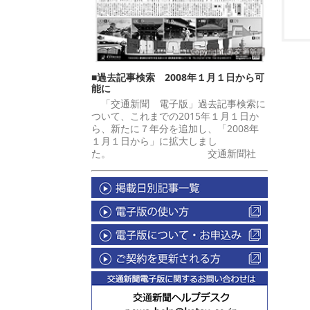
■過去記事検索 2008年１月１日から可
能に
「交通新聞 電子版」過去記事検索に
ついて、これまでの2015年１月１日か
ら、新たに７年分を追加し、「2008年
１月１日から」に拡大しまし
た。 交通新聞社