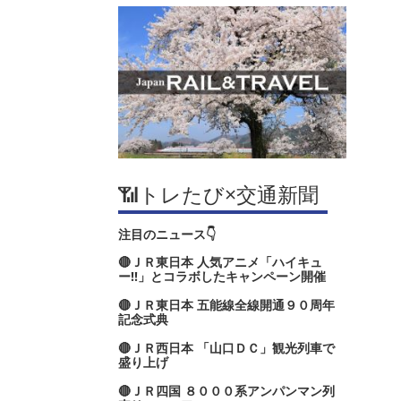
📶トレたび×交通新聞
注目のニュース👇
🔴ＪＲ東日本 人気アニメ「ハイキュ
ー‼」とコラボしたキャンペーン開催
🔴ＪＲ東日本 五能線全線開通９０周年
記念式典
🔴ＪＲ西日本 「山口ＤＣ」観光列車で
盛り上げ
🔴ＪＲ四国 ８０００系アンパンマン列