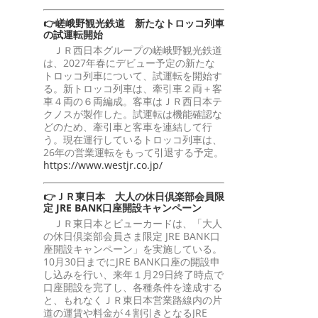
👉嵯峨野観光鉄道 新たなトロッコ列車
の試運転開始
ＪＲ西日本グループの嵯峨野観光鉄道
は、2027年春にデビュー予定の新たな
トロッコ列車について、試運転を開始す
る。新トロッコ列車は、牽引車２両＋客
車４両の６両編成。客車はＪＲ西日本テ
クノスが製作した。試運転は機能確認な
どのため、牽引車と客車を連結して行
う。現在運行しているトロッコ列車は、
26年の営業運転をもって引退する予定。
https://www.westjr.co.jp/
👉ＪＲ東日本 大人の休日倶楽部会員限
定 JRE BANK口座開設キャンペーン
ＪＲ東日本とビューカードは、「大人
の休日倶楽部会員さま限定 JRE BANK口
座開設キャンペーン」を実施している。
10月30日までにJRE BANK口座の開設申
し込みを行い、来年１月29日終了時点で
口座開設を完了し、各種条件を達成する
と、もれなくＪＲ東日本営業路線内の片
道の運賃や料金が４割引きとなるJRE