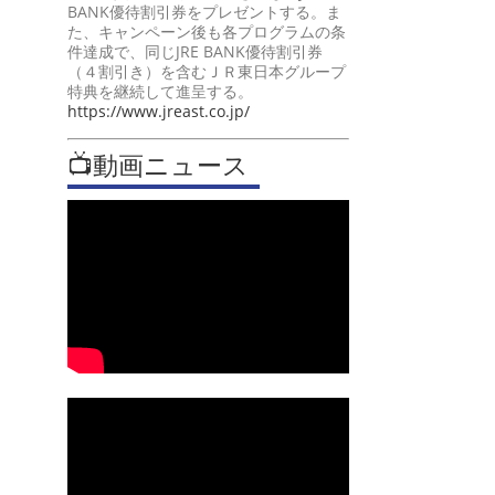
BANK優待割引券をプレゼントする。ま
た、キャンペーン後も各プログラムの条
件達成で、同じJRE BANK優待割引券
（４割引き）を含むＪＲ東日本グループ
特典を継続して進呈する。
https://www.jreast.co.jp/
📺動画ニュース