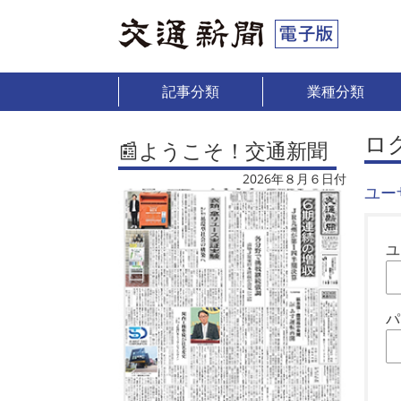
記事分類
業種分類
ロ
📰ようこそ！交通新聞
2026年８月６日付
ユー
ユ
パ