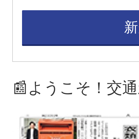
新
📰ようこそ！交