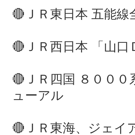
🔴ＪＲ東日本 五能
🔴ＪＲ西日本 「山
🔴ＪＲ四国 ８００
ューアル
🔴ＪＲ東海、ジェイ