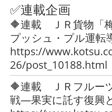
✅連載企画
🔶連載 ＪＲ貨物
プッシュ・プル運転
https://www.kotsu.c
26/post_10188.html
🔶連載 ＪＲフルー
戦―果実に託す復興