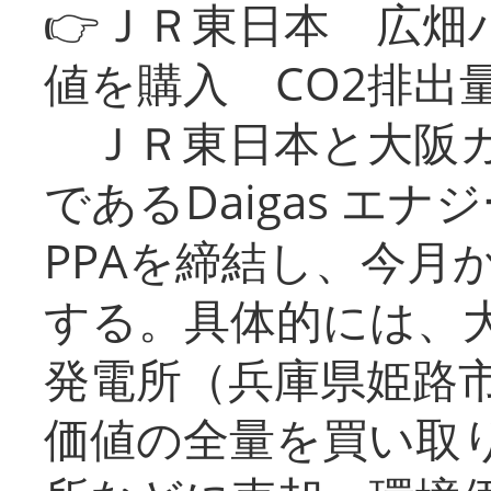
👉ＪＲ東日本 広畑
値を購入 CO2排出
ＪＲ東日本と大阪ガ
であるDaigas エ
PPAを締結し、今月
する。具体的には、
発電所（兵庫県姫路
価値の全量を買い取