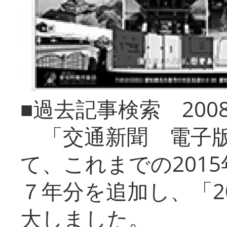
■過去記事検索 20
「交通新聞 電子版
て、これまでの201
７年分を追加し、「2
大しました