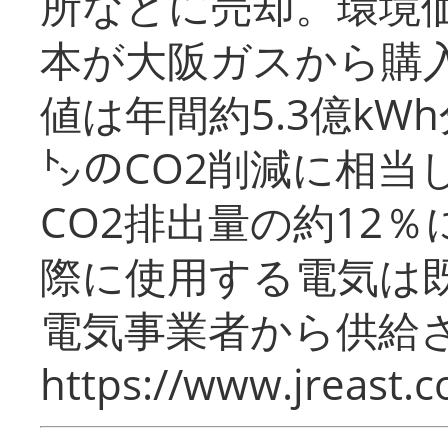
所などに売却。環境
本が大阪ガスから購
値は年間約5.3億kW
㌧のCO2削減に相当
CO2排出量の約12
際に使用する電気は
電気事業者から供給
https://www.jreast.co