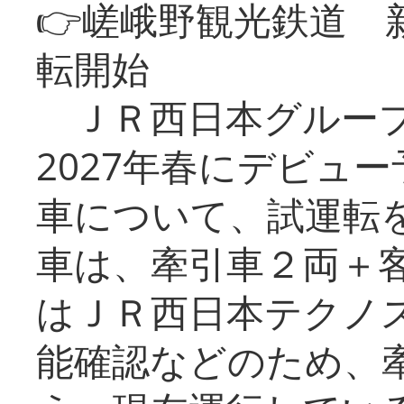
👉嵯峨野観光鉄道
転開始
ＪＲ西日本グループ
2027年春にデビュ
車について、試運転
車は、牽引車２両＋
はＪＲ西日本テクノ
能確認などのため、