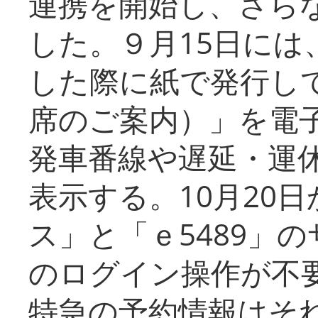
連携を開始し、さら
した。９月15日には
した際に紙で発行し
席のご案内）」を電
発車番線や遅延・運
表示する。10月20
ス」と「ｅ5489」
のログイン操作が不
特急の予約情報はそ