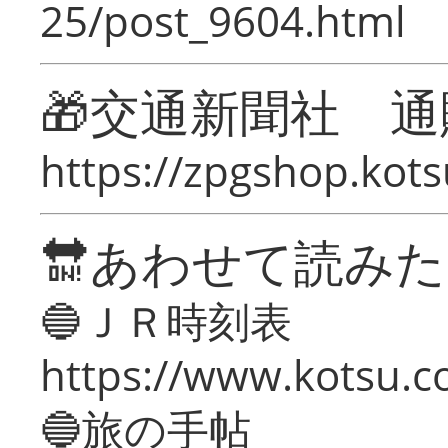
25/post_9604.html
🎁交通新聞社 通
https://zpgshop.kots
🔛あわせて読み
🔵ＪＲ時刻表
https://www.kotsu.co
🔵旅の手帖