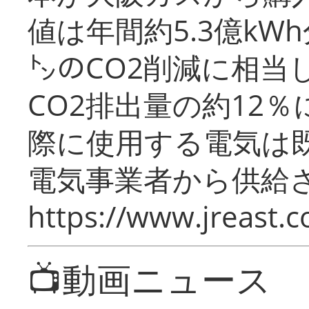
値は年間約5.3億kW
㌧のCO2削減に相当
CO2排出量の約12
際に使用する電気は
電気事業者から供給
https://www.jreast.co
📺動画ニュース