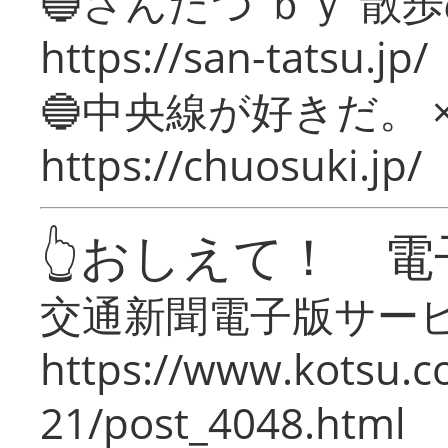
🔵さんたつ ｂｙ 散
https://san-tatsu.jp/
🔵中央線が好きだ。 
https://chuosuki.jp/
👆おしえて！ 電
交通新聞電子版サー
https://www.kotsu.c
21/post_4048.html