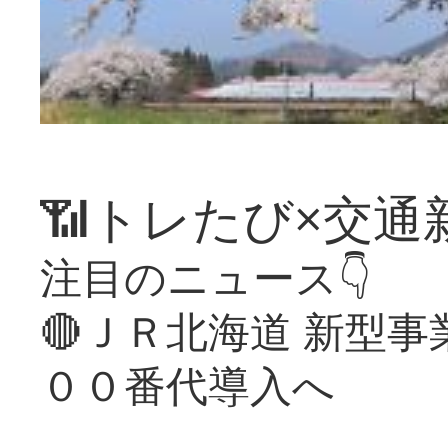
📶トレたび×交通
注目のニュース👇
🔴ＪＲ北海道 新型
００番代導入へ