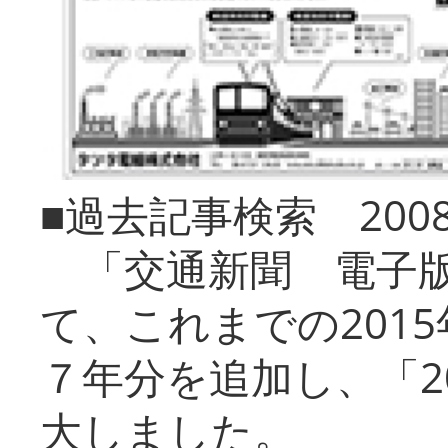
■過去記事検索 20
「交通新聞 電子版
て、これまでの201
７年分を追加し、「2
大しました