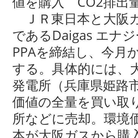
値を購入 CO2排出
ＪＲ東日本と大阪ガ
であるDaigas エ
PPAを締結し、今月
する。具体的には、
発電所（兵庫県姫路
価値の全量を買い取
所などに売却。環境
本が大阪ガスから購