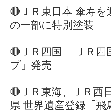
🔴ＪＲ東日本 傘寿
の一部に特別塗装
🔴ＪＲ四国 「ＪＲ
プ」発売
🔴ＪＲ東海、ＪＲ西
県 世界遺産登録「飛