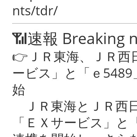
nts/tdr/
📶速報 Breaking 
👉ＪＲ東海、ＪＲ西
ービス」と「ｅ548
始
ＪＲ東海とＪＲ西日
「ＥＸサービス」と「