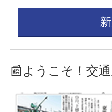
新
📰ようこそ！交