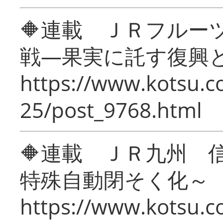
🔶連載 ＪＲフルー
戦―果実に託す復興
https://www.kotsu.c
25/post_9768.html
🔶連載 ＪＲ九州 
特殊自動閉そく化～
https://www.kotsu.c