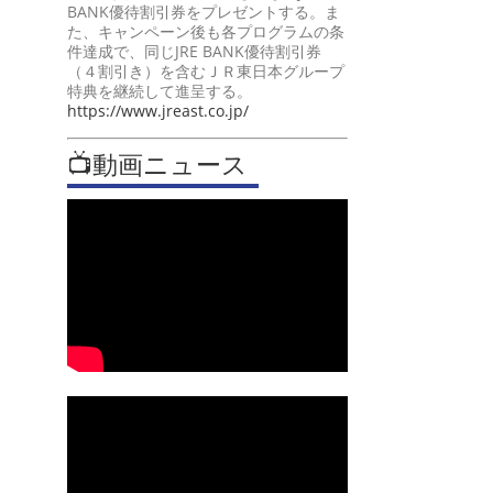
BANK優待割引券をプレゼントする。ま
た、キャンペーン後も各プログラムの条
件達成で、同じJRE BANK優待割引券
（４割引き）を含むＪＲ東日本グループ
特典を継続して進呈する。
https://www.jreast.co.jp/
📺動画ニュース