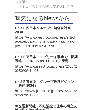
〈大阪〉
【７日（金）】◇国土交通大臣会見
📶気になるNewsから
👉ＪＲ西日本グループ中期経営計画
2030
https://www.westjr.co.jp/press/articl
e/2026/04/30/items/260430_00_press_
JRWEST2030keikaku.pdf
👉ＪＲ東日本 モビリティ事業で中長期
戦略「PRIDE & INTEGRITY」策定
https://www.jreast.co.jp/press/2025/2
0250909_ho03.pdf
👉ＪＲ東日本 グループ経営ビジョン
「勇翔 2034」
https://www.jreast.co.jp/press/2025/2
0250701_ho03.pdf
💖交通新聞社 不妊治療と仕事の両立支
援に取り組む先進企業