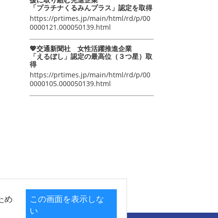
「プラチナくるみんプラス」認定を取得
https://prtimes.jp/main/html/rd/p/00
0000121.000050139.html
💖交通新聞社 女性活躍推進企業
「えるぼし」認定の最高位（３つ星）取
得
https://prtimes.jp/main/html/rd/p/00
0000105.000050139.html
ため
この画面を表示しな
い