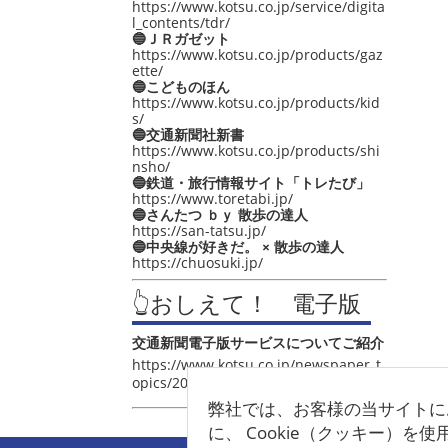
https://www.kotsu.co.jp/service/digita
l_contents/tdr/
🔵ＪＲガゼット
https://www.kotsu.co.jp/products/gaz
ette/
🔵こどものほん
https://www.kotsu.co.jp/products/kid
s/
🔵交通新聞社新書
https://www.kotsu.co.jp/products/shi
nsho/
🔵鉄道・旅行情報サイト「トレたび」
https://www.toretabi.jp/
🔵さんたつ ｂｙ 散歩の達人
https://san-tatsu.jp/
🔵中央線が好きだ。 × 散歩の達人
https://chuosuki.jp/
👆おしえて！ 電子版
交通新聞電子版サービスについてご紹介
https://www.kotsu.co.jp/newspaper_t
opics/2021/post_4048.html
弊社では、お客様の当サイトに
に、 Cookie（クッキー）を