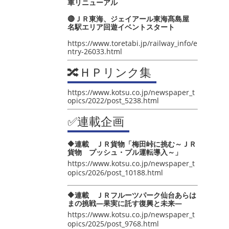
車リニューアル
🔴ＪＲ東海、ジェイアール東海髙島屋
名駅エリア回遊イベントスタート
https://www.toretabi.jp/railway_info/e
ntry-26033.html
🔀ＨＰリンク集
https://www.kotsu.co.jp/newspaper_t
opics/2022/post_5238.html
✅連載企画
🔶連載 ＪＲ貨物「梅田峠に挑む～ＪＲ
貨物 プッシュ・プル運転導入～」
https://www.kotsu.co.jp/newspaper_t
opics/2026/post_10188.html
🔶連載 ＪＲフルーツパーク仙台あらは
まの挑戦―果実に託す復興と未来―
https://www.kotsu.co.jp/newspaper_t
opics/2025/post_9768.html