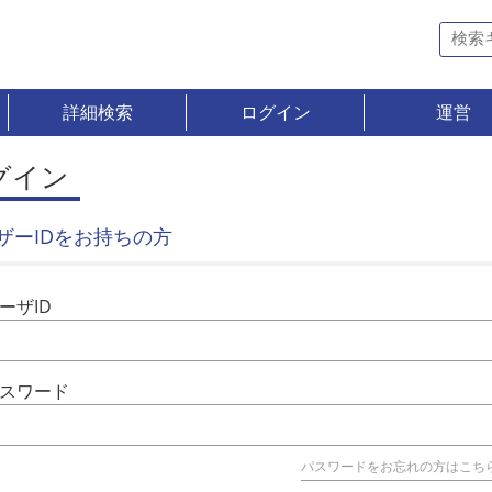
詳細検索
ログイン
運営
グイン
ザーIDをお持ちの方
ーザID
スワード
パスワードをお忘れの方はこち