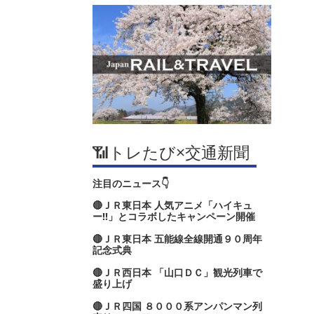
📶トレたび×交通新聞
注目のニュース👇
🔴ＪＲ東日本 人気アニメ「ハイキュ
ー‼」とコラボしたキャンペーン開催
🔴ＪＲ東日本 五能線全線開通９０周年
記念式典
🔴ＪＲ西日本 「山口ＤＣ」観光列車で
盛り上げ
🔴ＪＲ四国 ８０００系アンパンマン列