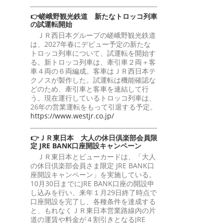
👉嵯峨野観光鉄道 新たなトロッコ列車
の試運転開始
ＪＲ西日本グループの嵯峨野観光鉄道
は、2027年春にデビュー予定の新たな
トロッコ列車について、試運転を開始す
る。新トロッコ列車は、牽引車２両＋客
車４両の６両編成。客車はＪＲ西日本テ
クノスが製作した。試運転は機能確認な
どのため、牽引車と客車を連結して行
う。現在運行しているトロッコ列車は、
26年の営業運転をもって引退する予定。
https://www.westjr.co.jp/
👉ＪＲ東日本 大人の休日倶楽部会員限
定 JRE BANK口座開設キャンペーン
ＪＲ東日本とビューカードは、「大人
の休日倶楽部会員さま限定 JRE BANK口
座開設キャンペーン」を実施している。
10月30日までにJRE BANK口座の開設申
し込みを行い、来年１月29日終了時点で
口座開設を完了し、各種条件を達成する
と、もれなくＪＲ東日本営業路線内の片
道の運賃や料金が４割引きとなるJRE