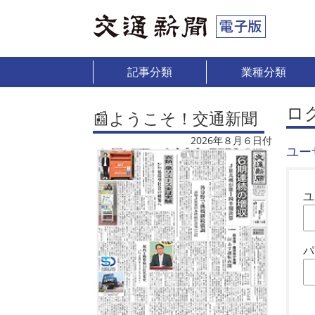
記事分類
業種分類
ロ
📰ようこそ！交通新聞
2026年８月６日付
ユー
ユ
パ