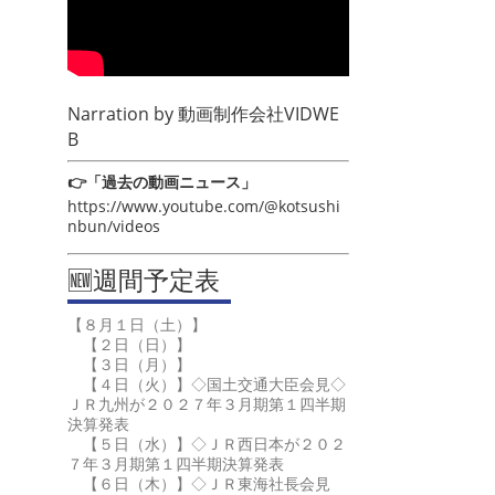
Narration by
動画制作会社VIDWE
B
👉「過去の動画ニュース」
https://www.youtube.com/@kotsushi
nbun/videos
🆕週間予定表
【８月１日（土）】
【２日（日）】
【３日（月）】
【４日（火）】◇国土交通大臣会見◇
ＪＲ九州が２０２７年３月期第１四半期
決算発表
【５日（水）】◇ＪＲ西日本が２０２
７年３月期第１四半期決算発表
【６日（木）】◇ＪＲ東海社長会見