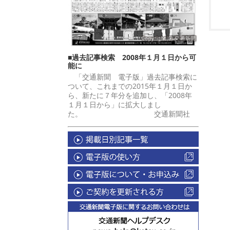
■過去記事検索 2008年１月１日から可
能に
「交通新聞 電子版」過去記事検索に
ついて、これまでの2015年１月１日か
ら、新たに７年分を追加し、「2008年
１月１日から」に拡大しまし
た。 交通新聞社