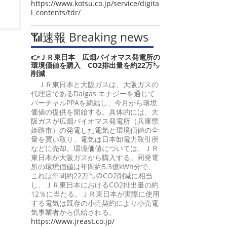
https://www.kotsu.co.jp/service/digita
l_contents/tdr/
📶速報 Breaking news
👉ＪＲ東日本 広畑バイオマス発電所の
環境価値を購入 CO2排出量を約22万㌧
削減
ＪＲ東日本と大阪ガスは、大阪ガスの
代理店であるDaigas エナジーを通じて
バーチャルPPAを締結し、今月から環境
価値の提供を開始する。具体的には、大
阪ガスが広畑バイオマス発電所（兵庫県
姫路市）の発電した電気と環境価値の全
量を買い取り、電気は日本卸電力取引所
などに売却。環境価値については、ＪＲ
東日本が大阪ガスから購入する。同発電
所の環境価値は年間約5.3億kWh分で、
これは年間約22万㌧のCO2削減に相当
し、ＪＲ東日本におけるCO2排出量の約
12％に当たる。ＪＲ東日本が実際に使用
する電気は既存の小売契約により小売電
気事業者から供給される。
https://www.jreast.co.jp/