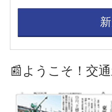
新
📰ようこそ！交