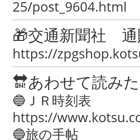
25/post_9604.html
🎁交通新聞社 通
https://zpgshop.kots
🔛あわせて読み
🔵ＪＲ時刻表
https://www.kotsu.co
🔵旅の手帖