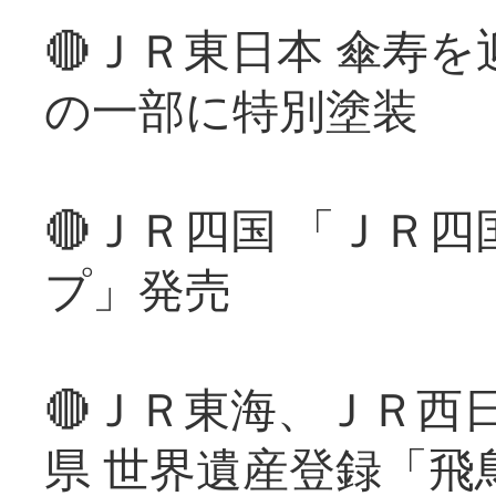
🔴ＪＲ東日本 傘寿
の一部に特別塗装
🔴ＪＲ四国 「ＪＲ
プ」発売
🔴ＪＲ東海、ＪＲ西
県 世界遺産登録「飛