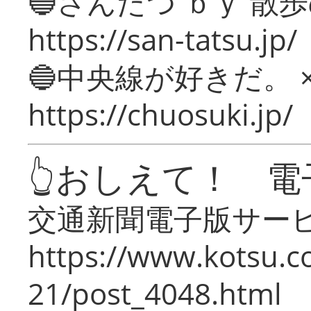
🔵さんたつ ｂｙ 散
https://san-tatsu.jp/
🔵中央線が好きだ。 
https://chuosuki.jp/
👆おしえて！ 電
交通新聞電子版サー
https://www.kotsu.c
21/post_4048.html