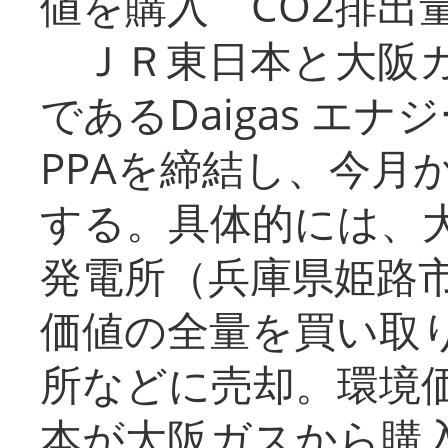
値を購入 CO2排出
ＪＲ東日本と大阪ガ
であるDaigas エ
PPAを締結し、今月
する。具体的には、
発電所（兵庫県姫路
価値の全量を買い取
所などに売却。環境
本が大阪ガスから購