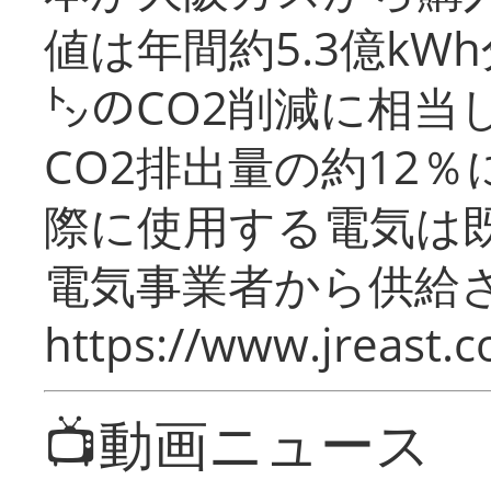
値は年間約5.3億kW
㌧のCO2削減に相当
CO2排出量の約12
際に使用する電気は
電気事業者から供給
https://www.jreast.co
📺動画ニュース