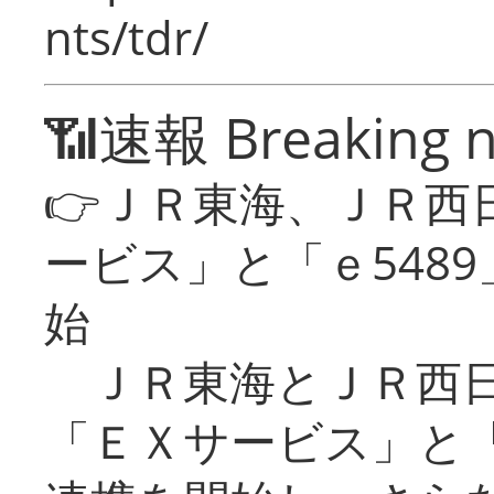
nts/tdr/
📶速報 Breaking 
👉ＪＲ東海、ＪＲ西
ービス」と「ｅ548
始
ＪＲ東海とＪＲ西日
「ＥＸサービス」と「