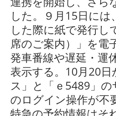
連携を開始し、さら
した。９月15日には
した際に紙で発行し
席のご案内）」を電
発車番線や遅延・運
表示する。10月20
ス」と「ｅ5489」
のログイン操作が不
特急の予約情報はそ