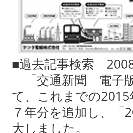
■過去記事検索 20
「交通新聞 電子版
て、これまでの201
７年分を追加し、「2
大しました