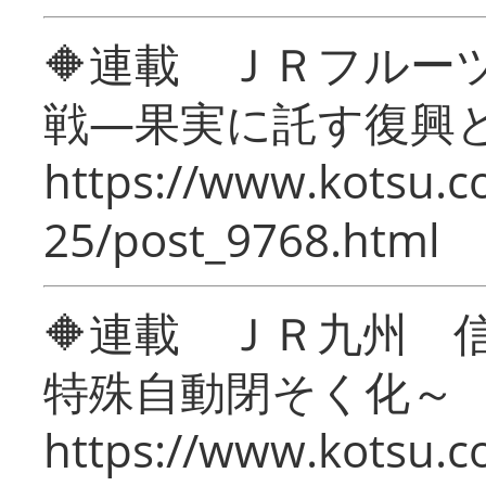
🔶連載 ＪＲフルー
戦―果実に託す復興
https://www.kotsu.c
25/post_9768.html
🔶連載 ＪＲ九州 
特殊自動閉そく化～
https://www.kotsu.c