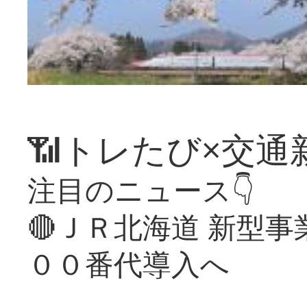
📶トレたび×交通
注目のニュース👇
🔴ＪＲ北海道 新型
００番代導入へ