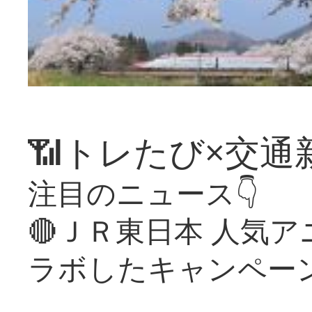
📶トレたび×交通
注目のニュース👇
🔴ＪＲ東日本 人気
ラボしたキャンペー