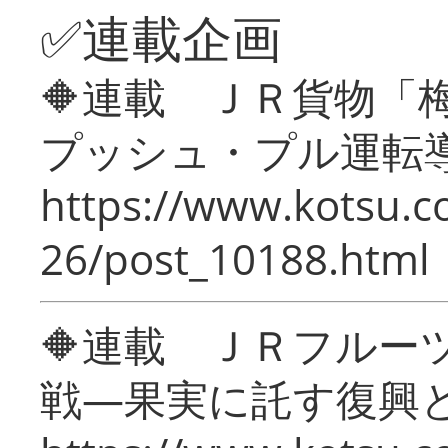
✅連載企画
🔶連載 ＪＲ貨物
プッシュ・プル運転
https://www.kotsu.c
26/post_10188.html
🔶連載 ＪＲフルー
戦―果実に託す復興