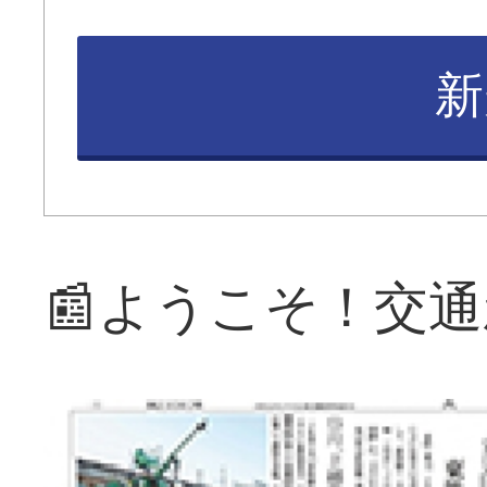
新
📰ようこそ！交