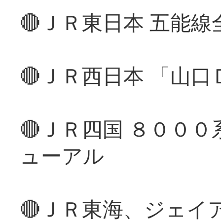
🔴ＪＲ東日本 五能
🔴ＪＲ西日本 「山
🔴ＪＲ四国 ８００
ューアル
🔴ＪＲ東海、ジェイ