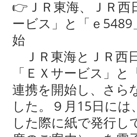
👉ＪＲ東海、ＪＲ西
ービス」と「ｅ548
始
ＪＲ東海とＪＲ西日
「ＥＸサービス」と「
連携を開始し、さら
した。９月15日には
した際に紙で発行し