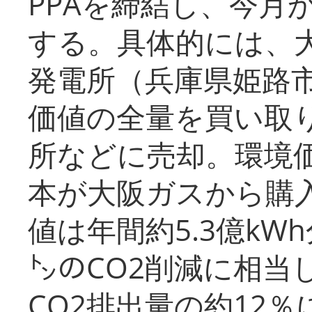
PPAを締結し、今月
する。具体的には、
発電所（兵庫県姫路
価値の全量を買い取
所などに売却。環境
本が大阪ガスから購
値は年間約5.3億kW
㌧のCO2削減に相当
CO2排出量の約12