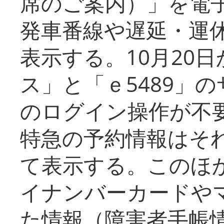
席のご案内）」を電
発車番線や遅延・運
表示する。10月20
ス」と「ｅ5489」
のログイン操作が不
特急の予約情報はそ
て表示する。このほ
イナンバーカードや
た情報（障害者手帳