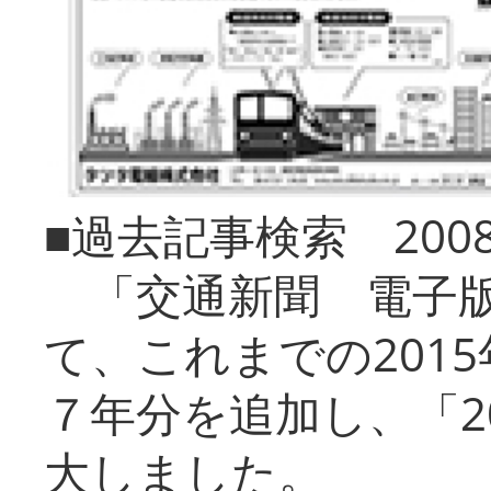
■過去記事検索 20
「交通新聞 電子版
て、これまでの201
７年分を追加し、「2
大しました