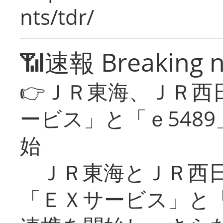
nts/tdr/
📶速報 Breaking 
👉ＪＲ東海、ＪＲ西
ービス」と「ｅ548
始
ＪＲ東海とＪＲ西日
「ＥＸサービス」と「