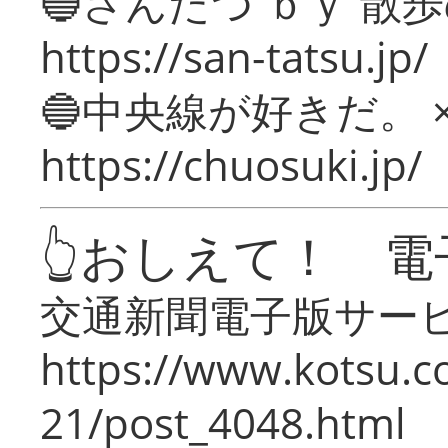
🔵さんたつ ｂｙ 散
https://san-tatsu.jp/
🔵中央線が好きだ。 
https://chuosuki.jp/
👆おしえて！ 電
交通新聞電子版サー
https://www.kotsu.c
21/post_4048.html