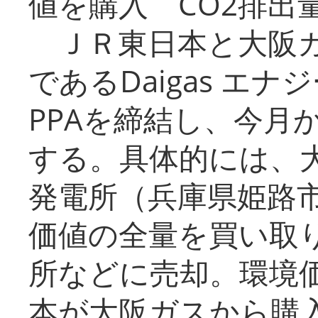
値を購入 CO2排出
ＪＲ東日本と大阪ガ
であるDaigas エ
PPAを締結し、今月
する。具体的には、
発電所（兵庫県姫路
価値の全量を買い取
所などに売却。環境
本が大阪ガスから購