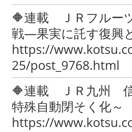
🔶連載 ＪＲフルー
戦―果実に託す復興
https://www.kotsu.c
25/post_9768.html
🔶連載 ＪＲ九州 
特殊自動閉そく化～
https://www.kotsu.c