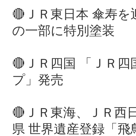
🔴ＪＲ東日本 傘寿
の一部に特別塗装
🔴ＪＲ四国 「ＪＲ
プ」発売
🔴ＪＲ東海、ＪＲ西
県 世界遺産登録「飛