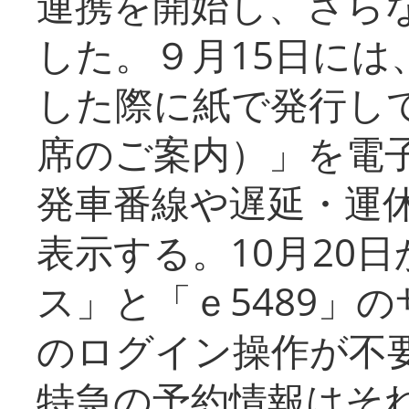
連携を開始し、さら
した。９月15日には
した際に紙で発行し
席のご案内）」を電
発車番線や遅延・運
表示する。10月20
ス」と「ｅ5489」
のログイン操作が不
特急の予約情報はそ