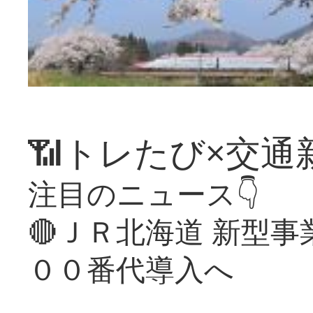
📶トレたび×交通
注目のニュース👇
🔴ＪＲ北海道 新型
００番代導入へ