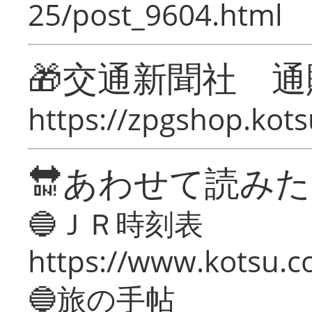
25/post_9604.html
🎁交通新聞社 通
https://zpgshop.kots
🔛あわせて読み
🔵ＪＲ時刻表
https://www.kotsu.co
🔵旅の手帖