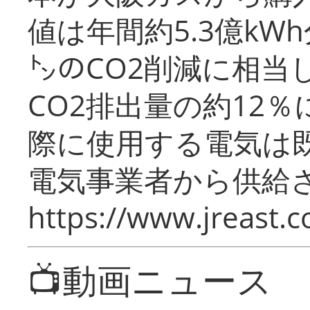
値は年間約5.3億kW
㌧のCO2削減に相当
CO2排出量の約12
際に使用する電気は
電気事業者から供給
https://www.jreast.co
📺動画ニュース