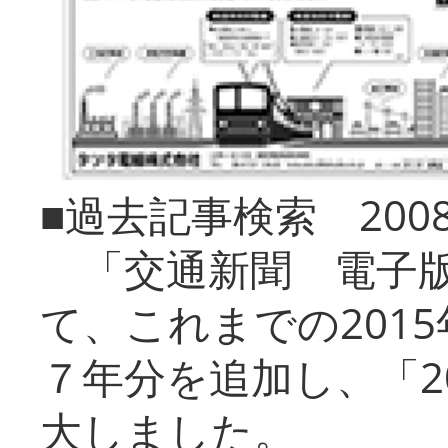
■過去記事検索 20
「交通新聞 電子版
て、これまでの201
７年分を追加し、「2
大しました