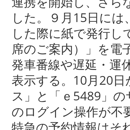
連携を開始し、さら
した。９月15日には
した際に紙で発行し
席のご案内）」を電
発車番線や遅延・運
表示する。10月20
ス」と「ｅ5489」
のログイン操作が不
特急の予約情報はそ