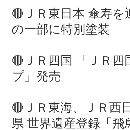
🔴ＪＲ東日本 傘寿
の一部に特別塗装
🔴ＪＲ四国 「ＪＲ
プ」発売
🔴ＪＲ東海、ＪＲ西
県 世界遺産登録「飛