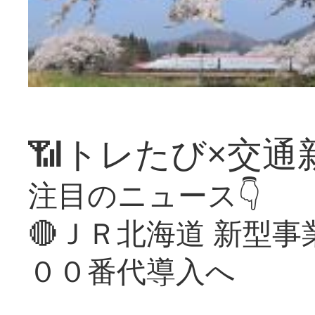
📶トレたび×交通
注目のニュース👇
🔴ＪＲ北海道 新型
００番代導入へ