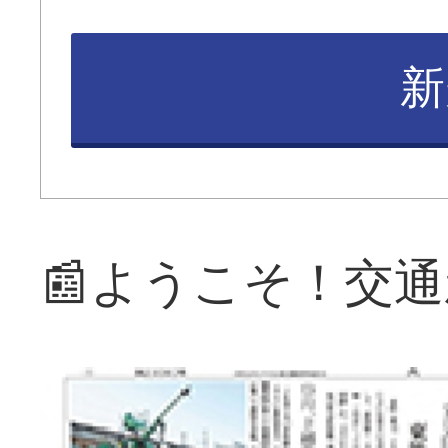
新
📰ようこそ！交