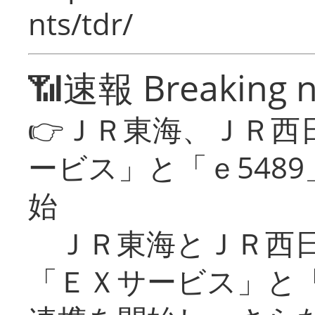
nts/tdr/
📶速報 Breaking 
👉ＪＲ東海、ＪＲ西
ービス」と「ｅ548
始
ＪＲ東海とＪＲ西日
「ＥＸサービス」と「