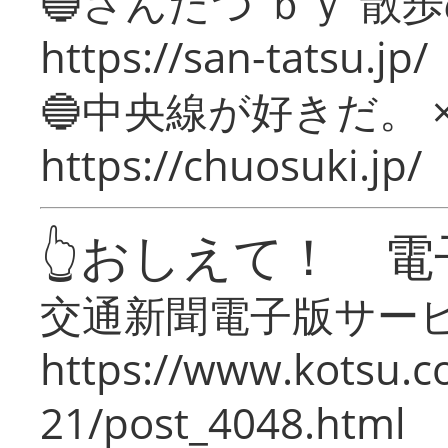
🔵さんたつ ｂｙ 散
https://san-tatsu.jp/
🔵中央線が好きだ。 
https://chuosuki.jp/
👆おしえて！ 電
交通新聞電子版サー
https://www.kotsu.c
21/post_4048.html