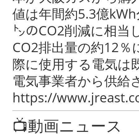
値は年間約5.3億kW
㌧のCO2削減に相当
CO2排出量の約12
際に使用する電気は
電気事業者から供給
https://www.jreast.co
📺動画ニュース