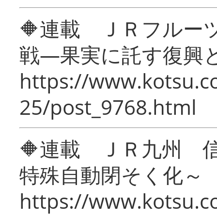
🔶連載 ＪＲフルー
戦―果実に託す復興
https://www.kotsu.c
25/post_9768.html
🔶連載 ＪＲ九州 
特殊自動閉そく化～
https://www.kotsu.c