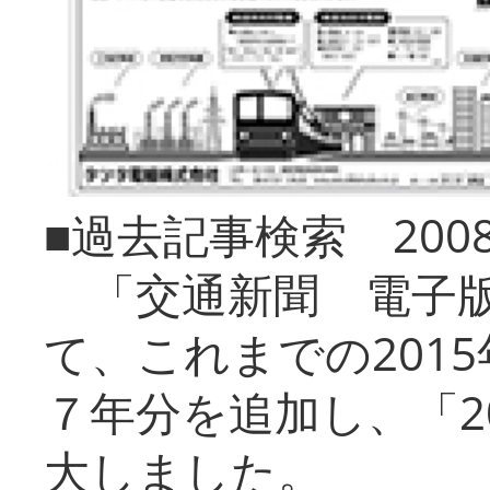
■過去記事検索 20
「交通新聞 電子版
て、これまでの201
７年分を追加し、「2
大しました