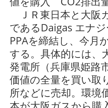
値を購入 CO2排出
ＪＲ東日本と大阪ガ
であるDaigas エ
PPAを締結し、今月
する。具体的には、
発電所（兵庫県姫路
価値の全量を買い取
所などに売却。環境
本が大阪ガスから購