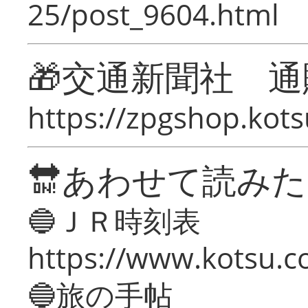
25/post_9604.html
🎁交通新聞社 通
https://zpgshop.kots
🔛あわせて読み
🔵ＪＲ時刻表
https://www.kotsu.co
🔵旅の手帖