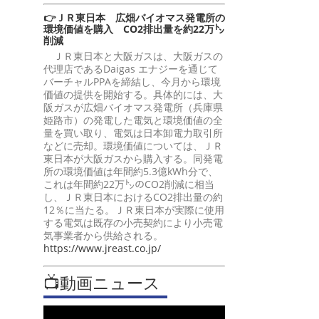
👉ＪＲ東日本 広畑バイオマス発電所の
環境価値を購入 CO2排出量を約22万㌧
削減
ＪＲ東日本と大阪ガスは、大阪ガスの
代理店であるDaigas エナジーを通じて
バーチャルPPAを締結し、今月から環境
価値の提供を開始する。具体的には、大
阪ガスが広畑バイオマス発電所（兵庫県
姫路市）の発電した電気と環境価値の全
量を買い取り、電気は日本卸電力取引所
などに売却。環境価値については、ＪＲ
東日本が大阪ガスから購入する。同発電
所の環境価値は年間約5.3億kWh分で、
これは年間約22万㌧のCO2削減に相当
し、ＪＲ東日本におけるCO2排出量の約
12％に当たる。ＪＲ東日本が実際に使用
する電気は既存の小売契約により小売電
気事業者から供給される。
https://www.jreast.co.jp/
📺動画ニュース