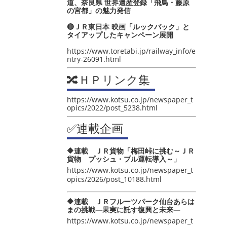
道、奈良県 世界遺産登録「飛鳥・藤原
の宮都」の魅力発信
🔴ＪＲ東日本 映画「ルックバック」と
タイアップしたキャンペーン展開
https://www.toretabi.jp/railway_info/e
ntry-26091.html
🔀ＨＰリンク集
https://www.kotsu.co.jp/newspaper_t
opics/2022/post_5238.html
✅連載企画
🔶連載 ＪＲ貨物「梅田峠に挑む～ＪＲ
貨物 プッシュ・プル運転導入～」
https://www.kotsu.co.jp/newspaper_t
opics/2026/post_10188.html
🔶連載 ＪＲフルーツパーク仙台あらは
まの挑戦―果実に託す復興と未来―
https://www.kotsu.co.jp/newspaper_t