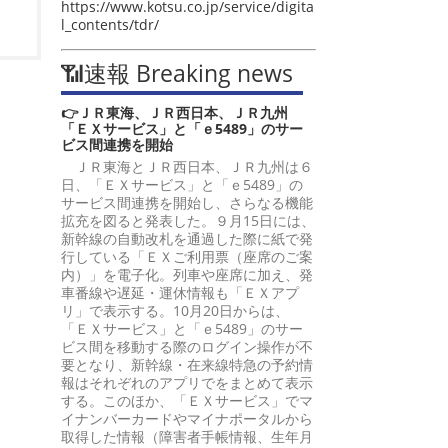
https://www.kotsu.co.jp/service/digita
l_contents/tdr/
📶速報 Breaking news
👉ＪＲ東海、ＪＲ西日本、ＪＲ九州
「ＥＸサービス」と「ｅ5489」のサー
ビス間連携を開始
ＪＲ東海とＪＲ西日本、ＪＲ九州は６
日、「ＥＸサービス」と「ｅ5489」の
サービス間連携を開始し、さらなる機能
拡充を図ると発表した。９月15日には、
新幹線の自動改札を通過した際に紙で発
行している「ＥＸご利用票（座席のご案
内）」を電子化。列車や座席に加え、発
車番線や遅延・運休情報も「ＥＸアプ
リ」で表示する。10月20日からは、
「ＥＸサービス」と「ｅ5489」のサー
ビス間を移動する際のログイン操作が不
要となり、新幹線・在来線特急の予約情
報はそれぞれのアプリでをまとめて表示
する。このほか、「ＥＸサービス」でマ
イナンバーカードやマイナポータルから
取得した情報（障害者手帳情報、生年月