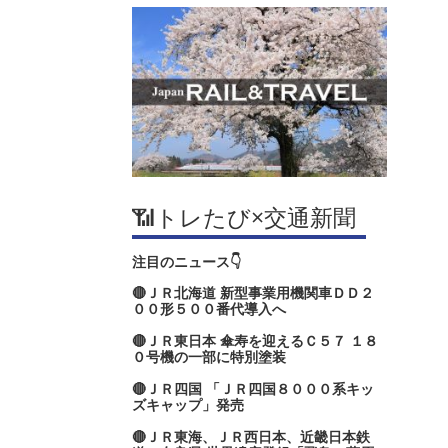
📶トレたび×交通新聞
注目のニュース👇
🔴ＪＲ北海道 新型事業用機関車ＤＤ２
００形５００番代導入へ
🔴ＪＲ東日本 傘寿を迎えるＣ５７ １８
０号機の一部に特別塗装
🔴ＪＲ四国 「ＪＲ四国８０００系キッ
ズキャップ」発売
🔴ＪＲ東海、ＪＲ西日本、近畿日本鉄