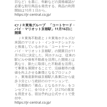
日など）を基に、年齢などの資格確認が
必要な割引商品を発売する。商品の利用
開始は10月１日から。
https://jr-central.co.jp/
👉ＪＲ東海グループ 「コートヤード・
バイ・マリオット京都駅」11月16日に
開業
ＪＲ東海不動産とＪＲ東海ホテルズが
米国のマリオット・インターナショナル
と推進しているホテル「コートヤード・
バイ・マリオット京都駅」の開業日が11
月16日に決定した。同ホテルは、従来の
駅ビルや保有不動産を活用した開発とは
異なり、新たに取得した不動産を活用し
て事業を展開することで、沿線都市の価
値を向上させる象徴となるプロジェク
ト。東海道新幹線京都駅八条東口から徒
歩３分という絶好のロケーションで、
「京都旅の『拠点』となるホテル」をコ
ンセプトに、全10タイプ、計270の客室
を用意する。宿泊予約は公式サイトで受
付中。
https://jr-central.co.jp/