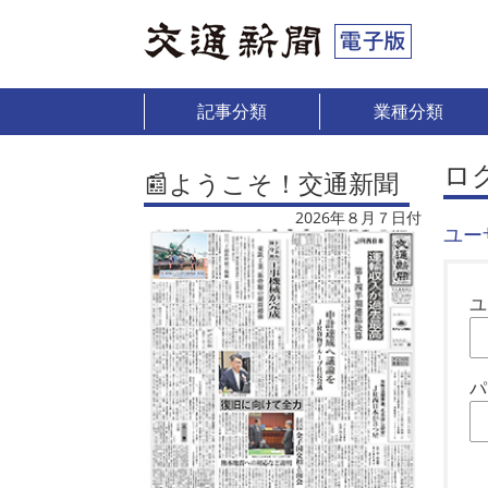
記事分類
業種分類
ロ
📰ようこそ！交通新聞
2026年８月７日付
ユー
ユ
パ