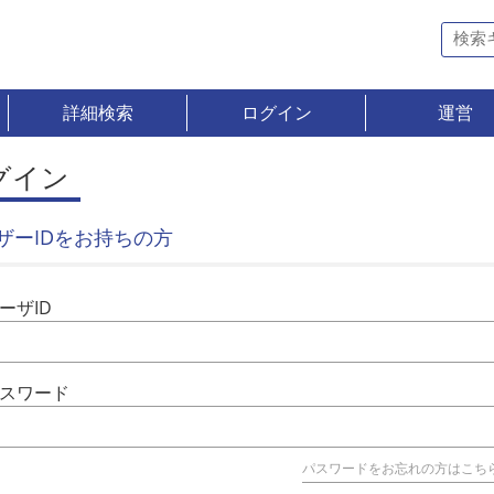
詳細検索
ログイン
運営
グイン
ザーIDをお持ちの方
ーザID
スワード
パスワードをお忘れの方はこち