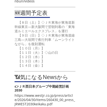
nbun/videos
🆕週間予定表
【８日（土）】◇ＪＲ東海が東海道新
幹線東京―新大阪間で翌朝到着の「東海
道ルミエールエクスプレス」を運行
【９日（日）】◇ＪＲ東海が東海道線
三島―大垣間で夜行列車「ムーンライト
ながら」を復刻運転
【１０日（月）】
【１１日（火）】◇山の日
【１２日（水）】
【１３日（木）】
【１４日（金）】
📶気になるNewsから
👉ＪＲ西日本グループ中期経営計画
2030
https://www.westjr.co.jp/press/articl
e/2026/04/30/items/260430_00_press_
JRWEST2030keikaku.pdf