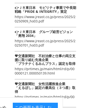
👉ＪＲ東日本 モビリティ事業で中長期
戦略「PRIDE & INTEGRITY」策定
https://www.jreast.co.jp/press/2025/2
0250909_ho03.pdf
👉ＪＲ東日本 グループ経営ビジョン
「勇翔 2034」
https://www.jreast.co.jp/press/2025/2
0250701_ho03.pdf
💖交通新聞社 不妊治療と仕事の両立支
援に取り組む先進企業
「プラチナくるみんプラス」認定を取得
https://prtimes.jp/main/html/rd/p/00
0000121.000050139.html
💖交通新聞社 女性活躍推進企業
「えるぼし」認定の最高位（３つ星）取
得
https://prtimes.jp/main/html/rd/p/00
0000105.000050139.html
ため
この画面を表示しな