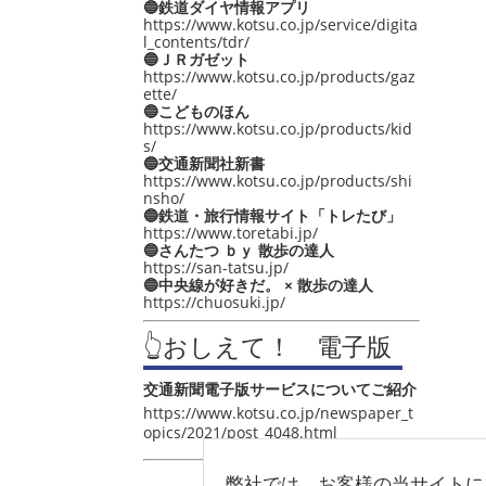
🔵鉄道ダイヤ情報アプリ
https://www.kotsu.co.jp/service/digita
l_contents/tdr/
🔵ＪＲガゼット
https://www.kotsu.co.jp/products/gaz
ette/
🔵こどものほん
https://www.kotsu.co.jp/products/kid
s/
🔵交通新聞社新書
https://www.kotsu.co.jp/products/shi
nsho/
🔵鉄道・旅行情報サイト「トレたび」
https://www.toretabi.jp/
🔵さんたつ ｂｙ 散歩の達人
https://san-tatsu.jp/
🔵中央線が好きだ。 × 散歩の達人
https://chuosuki.jp/
👆おしえて！ 電子版
交通新聞電子版サービスについてご紹介
https://www.kotsu.co.jp/newspaper_t
opics/2021/post_4048.html
弊社では、お客様の当サイトに