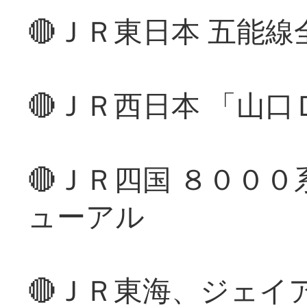
🔴ＪＲ東日本 五能
🔴ＪＲ西日本 「山
🔴ＪＲ四国 ８００
ューアル
🔴ＪＲ東海、ジェイ