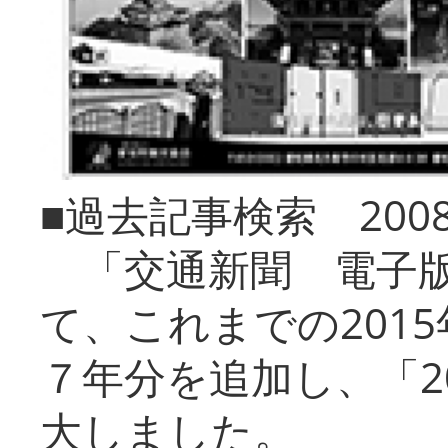
■過去記事検索 20
「交通新聞 電子版
て、これまでの201
７年分を追加し、「2
大しました