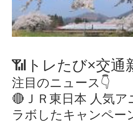
📶トレたび×交通
注目のニュース👇
🔴ＪＲ東日本 人気
ラボしたキャンペー