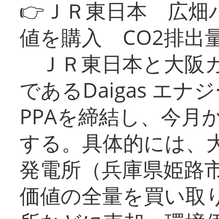
👉ＪＲ東日本 広畑
値を購入 CO2排出
ＪＲ東日本と大阪ガ
であるDaigas エ
PPAを締結し、今月
する。具体的には、
発電所（兵庫県姫路
価値の全量を買い取