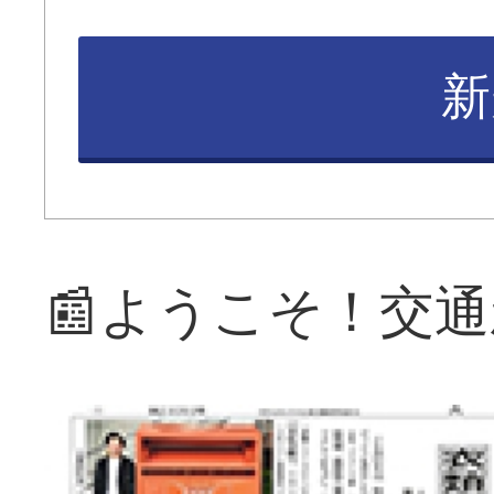
新
📰ようこそ！交