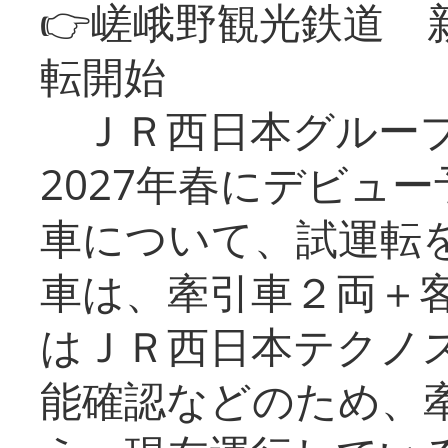
👉嵯峨野観光鉄道
転開始
ＪＲ西日本グループ
2027年春にデビュ
車について、試運転
車は、牽引車２両＋
はＪＲ西日本テクノ
能確認などのため、