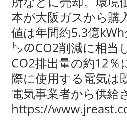
所などに売却。環境
本が大阪ガスから購
値は年間約5.3億kW
㌧のCO2削減に相当
CO2排出量の約12
際に使用する電気は
電気事業者から供給
https://www.jreast.co