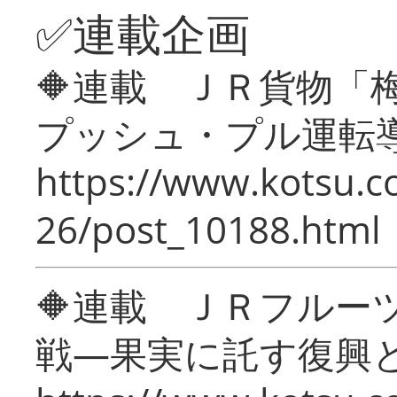
✅連載企画
🔶連載 ＪＲ貨物
プッシュ・プル運転
https://www.kotsu.c
26/post_10188.html
🔶連載 ＪＲフルー
戦―果実に託す復興