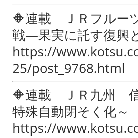
🔶連載 ＪＲフルー
戦―果実に託す復興
https://www.kotsu.c
25/post_9768.html
🔶連載 ＪＲ九州 
特殊自動閉そく化～
https://www.kotsu.c