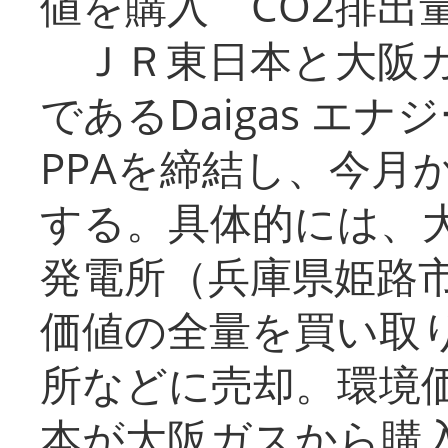
値を購入 CO2排出
ＪＲ東日本と大阪ガ
であるDaigas エ
PPAを締結し、今月
する。具体的には、
発電所（兵庫県姫路
価値の全量を買い取
所などに売却。環境
本が大阪ガスから購