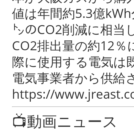
値は年間約5.3億kW
㌧のCO2削減に相当
CO2排出量の約12
際に使用する電気は
電気事業者から供給
https://www.jreast.co
📺動画ニュース