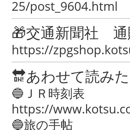
25/post_9604.html
🎁交通新聞社 通
https://zpgshop.kots
🔛あわせて読み
🔵ＪＲ時刻表
https://www.kotsu.co
🔵旅の手帖