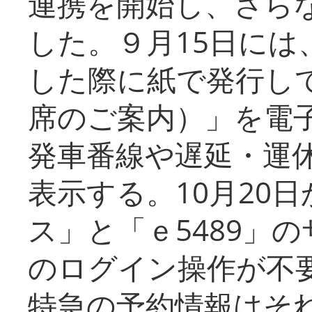
連携を開始し、さら
した。９月15日には
した際に紙で発行し
席のご案内）」を電
発車番線や遅延・運
表示する。10月20
ス」と「ｅ5489」
のログイン操作が不
特急の予約情報はそ