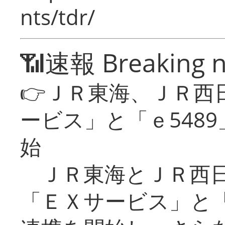
nts/tdr/
📶速報 Breaking 
👉ＪＲ東海、ＪＲ西
ービス」と「ｅ548
始
ＪＲ東海とＪＲ西日
「ＥＸサービス」と「