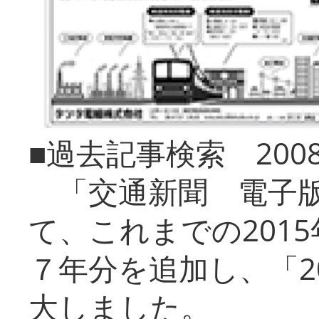
■過去記事検索 20
「交通新聞 電子版
て、これまでの201
７年分を追加し、「2
大しました