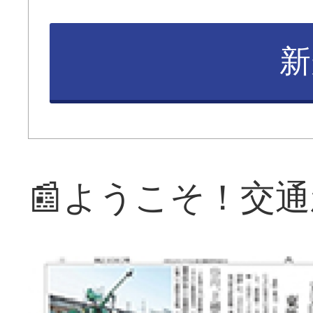
新
📰ようこそ！交