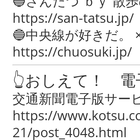
🔵さんたつ ｂｙ 散
https://san-tatsu.jp/
🔵中央線が好きだ。 
https://chuosuki.jp/
👆おしえて！ 電
交通新聞電子版サー
https://www.kotsu.c
21/post_4048.html