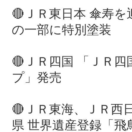
🔴ＪＲ東日本 傘寿
の一部に特別塗装
🔴ＪＲ四国 「ＪＲ
プ」発売
🔴ＪＲ東海、ＪＲ西
県 世界遺産登録「飛