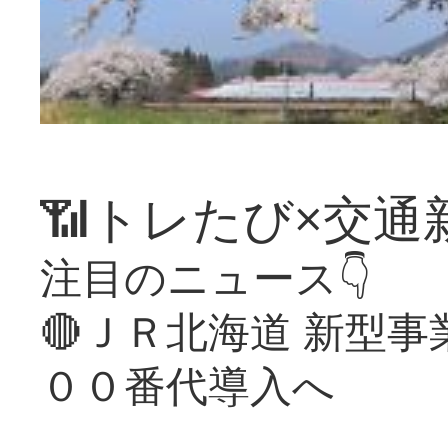
📶トレたび×交通
注目のニュース👇
🔴ＪＲ北海道 新型
００番代導入へ