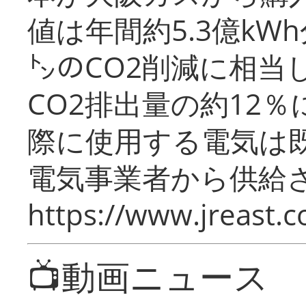
値は年間約5.3億kW
㌧のCO2削減に相当
CO2排出量の約12
際に使用する電気は
電気事業者から供給
https://www.jreast.co
📺動画ニュース