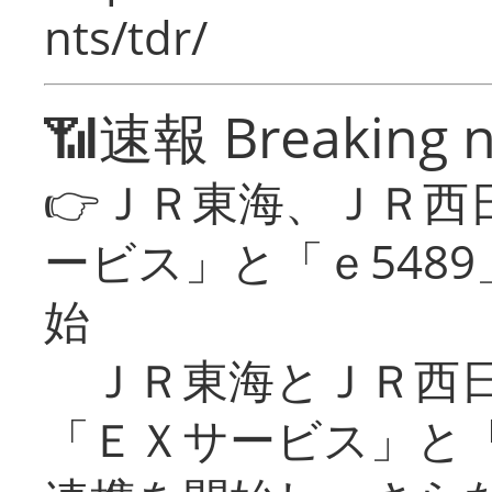
nts/tdr/
📶速報 Breaking 
👉ＪＲ東海、ＪＲ西
ービス」と「ｅ548
始
ＪＲ東海とＪＲ西日
「ＥＸサービス」と「