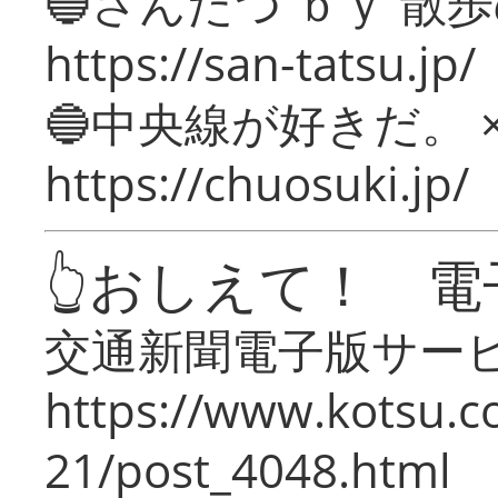
🔵さんたつ ｂｙ 散
https://san-tatsu.jp/
🔵中央線が好きだ。 
https://chuosuki.jp/
👆おしえて！ 電
交通新聞電子版サー
https://www.kotsu.c
21/post_4048.html