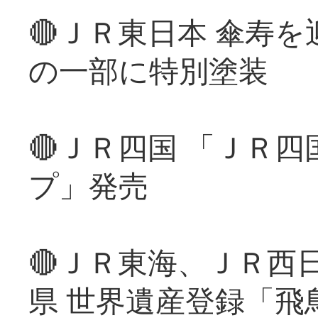
🔴ＪＲ東日本 傘寿
の一部に特別塗装
🔴ＪＲ四国 「ＪＲ
プ」発売
🔴ＪＲ東海、ＪＲ西
県 世界遺産登録「飛