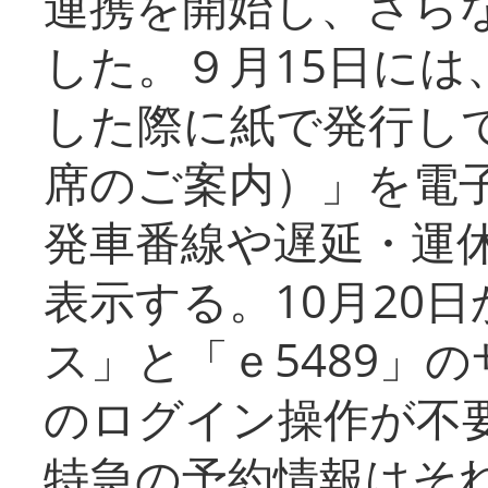
連携を開始し、さら
した。９月15日には
した際に紙で発行し
席のご案内）」を電
発車番線や遅延・運
表示する。10月20
ス」と「ｅ5489」
のログイン操作が不
特急の予約情報はそ