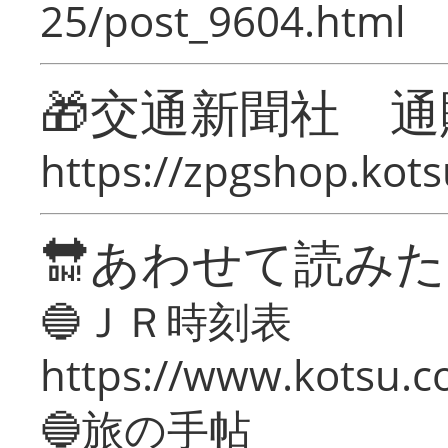
25/post_9604.html
🎁交通新聞社 通
https://zpgshop.kots
🔛あわせて読み
🔵ＪＲ時刻表
https://www.kotsu.co
🔵旅の手帖