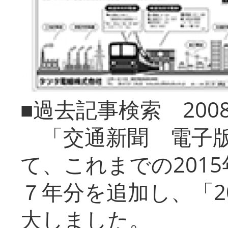
■過去記事検索 20
「交通新聞 電子版
て、これまでの201
７年分を追加し、「2
大しました