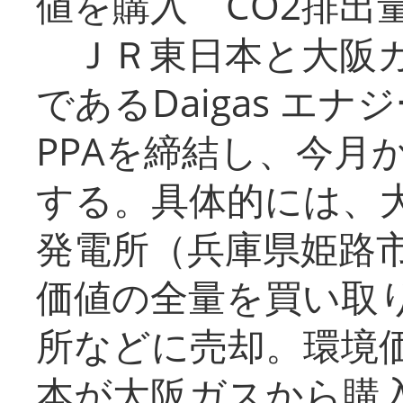
値を購入 CO2排出
ＪＲ東日本と大阪ガ
であるDaigas エ
PPAを締結し、今月
する。具体的には、
発電所（兵庫県姫路
価値の全量を買い取
所などに売却。環境
本が大阪ガスから購