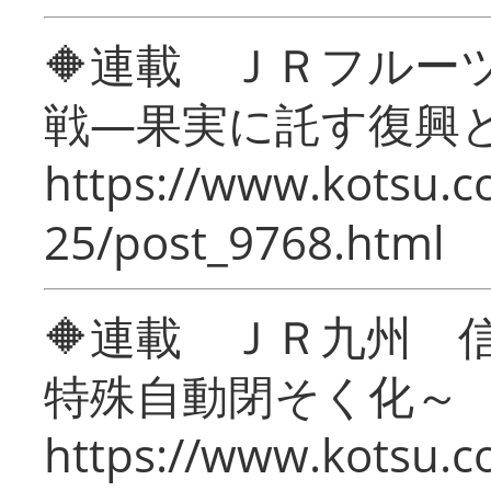
🔶連載 ＪＲフルー
戦―果実に託す復興
https://www.kotsu.c
25/post_9768.html
🔶連載 ＪＲ九州 
特殊自動閉そく化～
https://www.kotsu.c