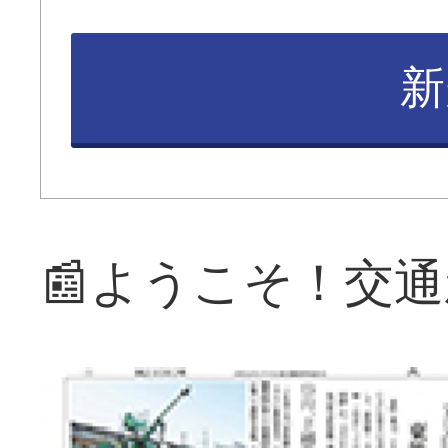
新
📰ようこそ！交