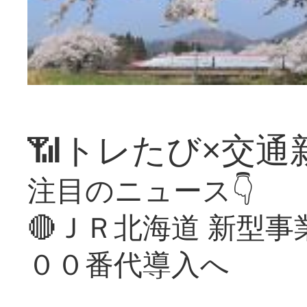
📶トレたび×交通
注目のニュース👇
🔴ＪＲ北海道 新型
００番代導入へ