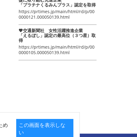
「プラチナくるみんプラス」認定を取得
https://prtimes.jp/main/html/rd/p/00
0000121.000050139.html
💖交通新聞社 女性活躍推進企業
「えるぼし」認定の最高位（３つ星）取
得
https://prtimes.jp/main/html/rd/p/00
0000105.000050139.html
ため
この画面を表示しな
い