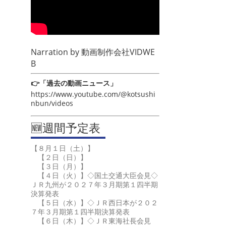
Narration by
動画制作会社VIDWE
B
👉「過去の動画ニュース」
https://www.youtube.com/@kotsushi
nbun/videos
🆕週間予定表
【８月１日（土）】
【２日（日）】
【３日（月）】
【４日（火）】◇国土交通大臣会見◇
ＪＲ九州が２０２７年３月期第１四半期
決算発表
【５日（水）】◇ＪＲ西日本が２０２
７年３月期第１四半期決算発表
【６日（木）】◇ＪＲ東海社長会見