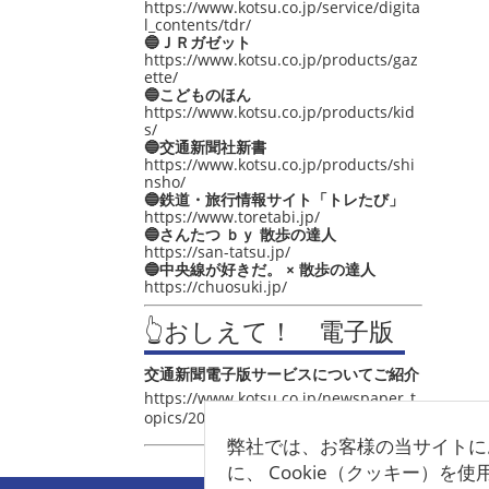
https://www.kotsu.co.jp/service/digita
l_contents/tdr/
🔵ＪＲガゼット
https://www.kotsu.co.jp/products/gaz
ette/
🔵こどものほん
https://www.kotsu.co.jp/products/kid
s/
🔵交通新聞社新書
https://www.kotsu.co.jp/products/shi
nsho/
🔵鉄道・旅行情報サイト「トレたび」
https://www.toretabi.jp/
🔵さんたつ ｂｙ 散歩の達人
https://san-tatsu.jp/
🔵中央線が好きだ。 × 散歩の達人
https://chuosuki.jp/
👆おしえて！ 電子版
交通新聞電子版サービスについてご紹介
https://www.kotsu.co.jp/newspaper_t
opics/2021/post_4048.html
弊社では、お客様の当サイトに
に、 Cookie（クッキー）を