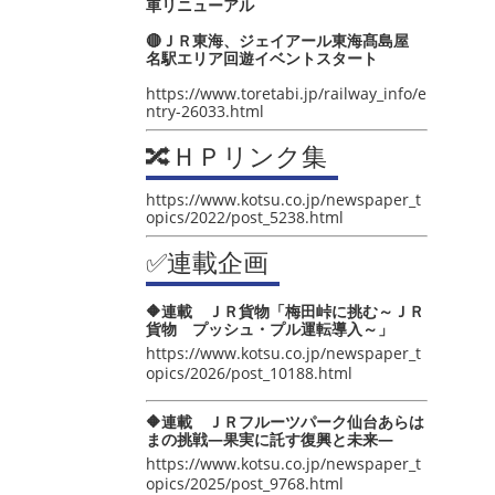
車リニューアル
🔴ＪＲ東海、ジェイアール東海髙島屋
名駅エリア回遊イベントスタート
https://www.toretabi.jp/railway_info/e
ntry-26033.html
🔀ＨＰリンク集
https://www.kotsu.co.jp/newspaper_t
opics/2022/post_5238.html
✅連載企画
🔶連載 ＪＲ貨物「梅田峠に挑む～ＪＲ
貨物 プッシュ・プル運転導入～」
https://www.kotsu.co.jp/newspaper_t
opics/2026/post_10188.html
🔶連載 ＪＲフルーツパーク仙台あらは
まの挑戦―果実に託す復興と未来―
https://www.kotsu.co.jp/newspaper_t
opics/2025/post_9768.html