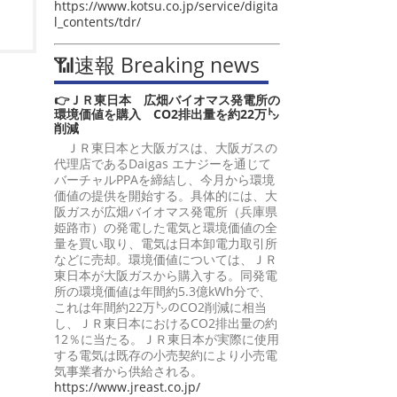
https://www.kotsu.co.jp/service/digita
l_contents/tdr/
📶速報 Breaking news
👉ＪＲ東日本 広畑バイオマス発電所の
環境価値を購入 CO2排出量を約22万㌧
削減
ＪＲ東日本と大阪ガスは、大阪ガスの
代理店であるDaigas エナジーを通じて
バーチャルPPAを締結し、今月から環境
価値の提供を開始する。具体的には、大
阪ガスが広畑バイオマス発電所（兵庫県
姫路市）の発電した電気と環境価値の全
量を買い取り、電気は日本卸電力取引所
などに売却。環境価値については、ＪＲ
東日本が大阪ガスから購入する。同発電
所の環境価値は年間約5.3億kWh分で、
これは年間約22万㌧のCO2削減に相当
し、ＪＲ東日本におけるCO2排出量の約
12％に当たる。ＪＲ東日本が実際に使用
する電気は既存の小売契約により小売電
気事業者から供給される。
https://www.jreast.co.jp/