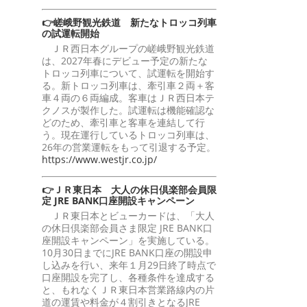
👉嵯峨野観光鉄道 新たなトロッコ列車
の試運転開始
ＪＲ西日本グループの嵯峨野観光鉄道
は、2027年春にデビュー予定の新たな
トロッコ列車について、試運転を開始す
る。新トロッコ列車は、牽引車２両＋客
車４両の６両編成。客車はＪＲ西日本テ
クノスが製作した。試運転は機能確認な
どのため、牽引車と客車を連結して行
う。現在運行しているトロッコ列車は、
26年の営業運転をもって引退する予定。
https://www.westjr.co.jp/
👉ＪＲ東日本 大人の休日倶楽部会員限
定 JRE BANK口座開設キャンペーン
ＪＲ東日本とビューカードは、「大人
の休日倶楽部会員さま限定 JRE BANK口
座開設キャンペーン」を実施している。
10月30日までにJRE BANK口座の開設申
し込みを行い、来年１月29日終了時点で
口座開設を完了し、各種条件を達成する
と、もれなくＪＲ東日本営業路線内の片
道の運賃や料金が４割引きとなるJRE