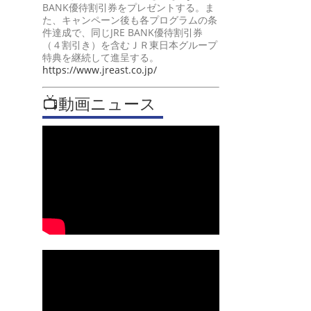
BANK優待割引券をプレゼントする。ま
た、キャンペーン後も各プログラムの条
件達成で、同じJRE BANK優待割引券
（４割引き）を含むＪＲ東日本グループ
特典を継続して進呈する。
https://www.jreast.co.jp/
📺動画ニュース