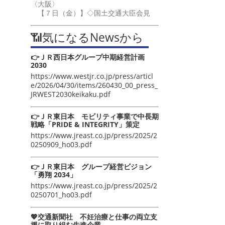
〈大阪〉
【７日（金）】◇国土交通大臣会見
📶気になるNewsから
👉ＪＲ西日本グループ中期経営計画
2030
https://www.westjr.co.jp/press/articl
e/2026/04/30/items/260430_00_press_
JRWEST2030keikaku.pdf
👉ＪＲ東日本 モビリティ事業で中長期
戦略「PRIDE & INTEGRITY」策定
https://www.jreast.co.jp/press/2025/2
0250909_ho03.pdf
👉ＪＲ東日本 グループ経営ビジョン
「勇翔 2034」
https://www.jreast.co.jp/press/2025/2
0250701_ho03.pdf
💖交通新聞社 不妊治療と仕事の両立支
援に取り組む先進企業