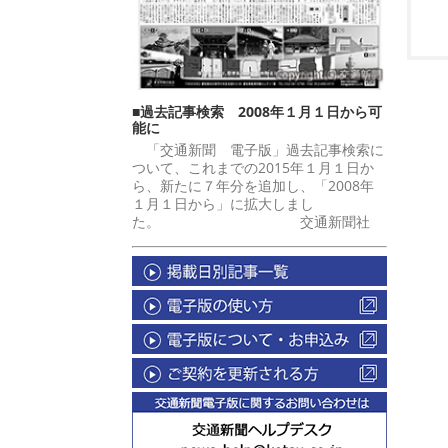
■過去記事検索 2008年１月１日から可
能に
「交通新聞 電子版」過去記事検索に
ついて、これまでの2015年１月１日か
ら、新たに７年分を追加し、「2008年
１月１日から」に拡大しまし
た。 交通新聞社