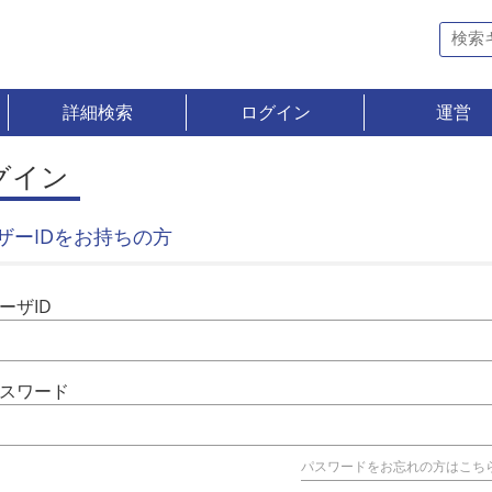
詳細検索
ログイン
運営
グイン
ザーIDをお持ちの方
ーザID
スワード
パスワードをお忘れの方はこち