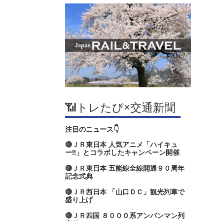
📶トレたび×交通新聞
注目のニュース👇
🔴ＪＲ東日本 人気アニメ「ハイキュ
ー‼」とコラボしたキャンペーン開催
🔴ＪＲ東日本 五能線全線開通９０周年
記念式典
🔴ＪＲ西日本 「山口ＤＣ」観光列車で
盛り上げ
🔴ＪＲ四国 ８０００系アンパンマン列