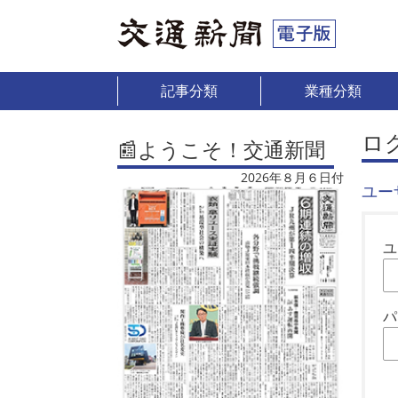
記事分類
業種分類
ロ
📰ようこそ！交通新聞
2026年８月６日付
ユー
ユ
パ