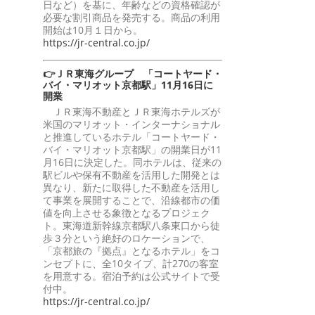
日など）を基に、年齢などの資格確認が
必要な割引商品を発売する。商品の利用
開始は10月１日から。
https://jr-central.co.jp/
👉ＪＲ東海グループ 「コートヤード・
バイ・マリオット京都駅」11月16日に
開業
ＪＲ東海不動産とＪＲ東海ホテルズが
米国のマリオット・インターナショナル
と推進しているホテル「コートヤード・
バイ・マリオット京都駅」の開業日が11
月16日に決定した。同ホテルは、従来の
駅ビルや保有不動産を活用した開発とは
異なり、新たに取得した不動産を活用し
て事業を展開することで、沿線都市の価
値を向上させる象徴となるプロジェク
ト。東海道新幹線京都駅八条東口から徒
歩３分という絶好のロケーションで、
「京都旅の『拠点』となるホテル」をコ
ンセプトに、全10タイプ、計270の客室
を用意する。宿泊予約は公式サイトで受
付中。
https://jr-central.co.jp/