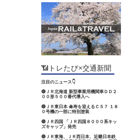
📶トレたび×交通新聞
注目のニュース👇
🔴ＪＲ北海道 新型事業用機関車ＤＤ２
００形５００番代導入へ
🔴ＪＲ東日本 傘寿を迎えるＣ５７ １８
０号機の一部に特別塗装
🔴ＪＲ四国 「ＪＲ四国８０００系キッ
ズキャップ」発売
🔴ＪＲ東海、ＪＲ西日本、近畿日本鉄