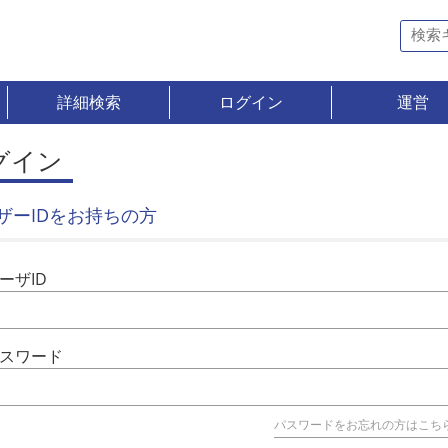
詳細検索
ログイン
運営
グイン
ザーIDをお持ちの方
ーザID
スワード
パスワードをお忘れの方はこち