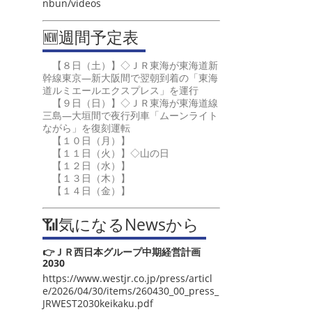
nbun/videos
🆕週間予定表
【８日（土）】◇ＪＲ東海が東海道新
幹線東京―新大阪間で翌朝到着の「東海
道ルミエールエクスプレス」を運行
【９日（日）】◇ＪＲ東海が東海道線
三島―大垣間で夜行列車「ムーンライト
ながら」を復刻運転
【１０日（月）】
【１１日（火）】◇山の日
【１２日（水）】
【１３日（木）】
【１４日（金）】
📶気になるNewsから
👉ＪＲ西日本グループ中期経営計画
2030
https://www.westjr.co.jp/press/articl
e/2026/04/30/items/260430_00_press_
JRWEST2030keikaku.pdf