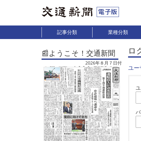
記事分類
業種分類
ロ
📰ようこそ！交通新聞
2026年８月７日付
ユー
ユ
パ