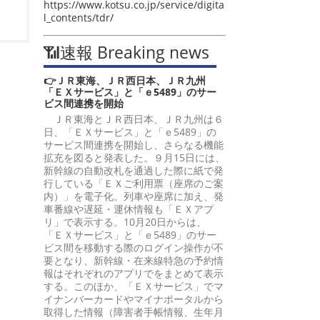
https://www.kotsu.co.jp/service/digita
l_contents/tdr/
📶速報 Breaking news
👉ＪＲ東海、ＪＲ西日本、ＪＲ九州
「ＥＸサービス」と「ｅ5489」のサー
ビス間連携を開始
ＪＲ東海とＪＲ西日本、ＪＲ九州は６
日、「ＥＸサービス」と「ｅ5489」の
サービス間連携を開始し、さらなる機能
拡充を図ると発表した。９月15日には、
新幹線の自動改札を通過した際に紙で発
行している「ＥＸご利用票（座席のご案
内）」を電子化。列車や座席に加え、発
車番線や遅延・運休情報も「ＥＸアプ
リ」で表示する。10月20日からは、
「ＥＸサービス」と「ｅ5489」のサー
ビス間を移動する際のログイン操作が不
要となり、新幹線・在来線特急の予約情
報はそれぞれのアプリでをまとめて表示
する。このほか、「ＥＸサービス」でマ
イナンバーカードやマイナポータルから
取得した情報（障害者手帳情報、生年月