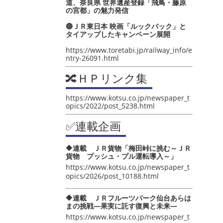
道、奈良県 世界遺産登録「飛鳥・藤原
の宮都」の魅力発信
🔴ＪＲ東日本 映画「ルックバック」と
タイアップしたキャンペーン展開
https://www.toretabi.jp/railway_info/e
ntry-26091.html
🔀ＨＰリンク集
https://www.kotsu.co.jp/newspaper_t
opics/2022/post_5238.html
✅連載企画
🔶連載 ＪＲ貨物「梅田峠に挑む～ＪＲ
貨物 プッシュ・プル運転導入～」
https://www.kotsu.co.jp/newspaper_t
opics/2026/post_10188.html
🔶連載 ＪＲフルーツパーク仙台あらは
まの挑戦―果実に託す復興と未来―
https://www.kotsu.co.jp/newspaper_t