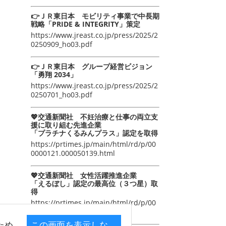
👉ＪＲ東日本 モビリティ事業で中長期
戦略「PRIDE & INTEGRITY」策定
https://www.jreast.co.jp/press/2025/2
0250909_ho03.pdf
👉ＪＲ東日本 グループ経営ビジョン
「勇翔 2034」
https://www.jreast.co.jp/press/2025/2
0250701_ho03.pdf
💖交通新聞社 不妊治療と仕事の両立支
援に取り組む先進企業
「プラチナくるみんプラス」認定を取得
https://prtimes.jp/main/html/rd/p/00
0000121.000050139.html
💖交通新聞社 女性活躍推進企業
「えるぼし」認定の最高位（３つ星）取
得
https://prtimes.jp/main/html/rd/p/00
0000105.000050139.html
ため
この画面を表示しな