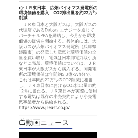
👉ＪＲ東日本 広畑バイオマス発電所の
環境価値を購入 CO2排出量を約22万㌧
削減
ＪＲ東日本と大阪ガスは、大阪ガスの
代理店であるDaigas エナジーを通じて
バーチャルPPAを締結し、今月から環境
価値の提供を開始する。具体的には、大
阪ガスが広畑バイオマス発電所（兵庫県
姫路市）の発電した電気と環境価値の全
量を買い取り、電気は日本卸電力取引所
などに売却。環境価値については、ＪＲ
東日本が大阪ガスから購入する。同発電
所の環境価値は年間約5.3億kWh分で、
これは年間約22万㌧のCO2削減に相当
し、ＪＲ東日本におけるCO2排出量の約
12％に当たる。ＪＲ東日本が実際に使用
する電気は既存の小売契約により小売電
気事業者から供給される。
https://www.jreast.co.jp/
📺動画ニュース