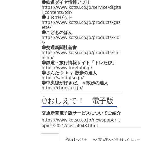
🔵鉄道ダイヤ情報アプリ
https://www.kotsu.co.jp/service/digita
l_contents/tdr/
🔵ＪＲガゼット
https://www.kotsu.co.jp/products/gaz
ette/
🔵こどものほん
https://www.kotsu.co.jp/products/kid
s/
🔵交通新聞社新書
https://www.kotsu.co.jp/products/shi
nsho/
🔵鉄道・旅行情報サイト「トレたび」
https://www.toretabi.jp/
🔵さんたつ ｂｙ 散歩の達人
https://san-tatsu.jp/
🔵中央線が好きだ。 × 散歩の達人
https://chuosuki.jp/
👆おしえて！ 電子版
交通新聞電子版サービスについてご紹介
https://www.kotsu.co.jp/newspaper_t
opics/2021/post_4048.html
弊社では、お客様の当サイトに