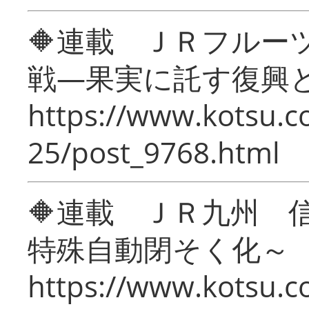
🔶連載 ＪＲフルー
戦―果実に託す復興
https://www.kotsu.c
25/post_9768.html
🔶連載 ＪＲ九州 
特殊自動閉そく化～
https://www.kotsu.c