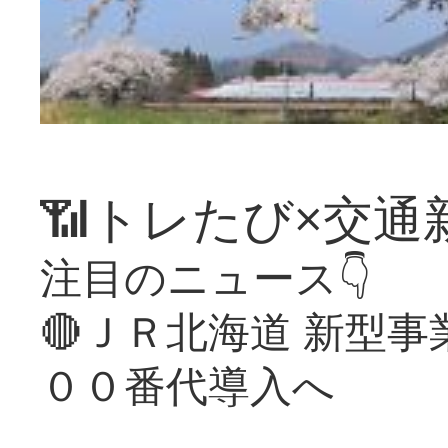
📶トレたび×交通
注目のニュース👇
🔴ＪＲ北海道 新型
００番代導入へ