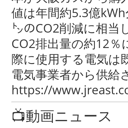
値は年間約5.3億kW
㌧のCO2削減に相当
CO2排出量の約12
際に使用する電気は
電気事業者から供給
https://www.jreast.co
📺動画ニュース