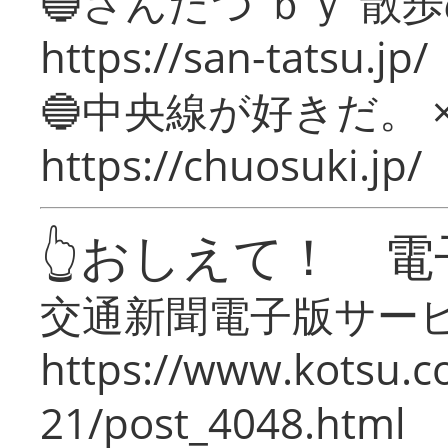
🔵さんたつ ｂｙ 散
https://san-tatsu.jp/
🔵中央線が好きだ。 
https://chuosuki.jp/
👆おしえて！ 電
交通新聞電子版サー
https://www.kotsu.c
21/post_4048.html