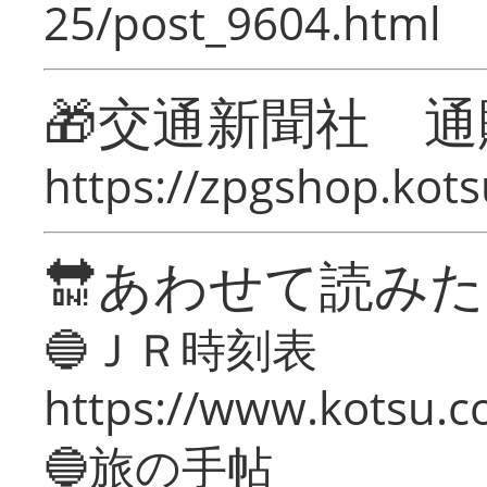
25/post_9604.html
🎁交通新聞社 通
https://zpgshop.kots
🔛あわせて読み
🔵ＪＲ時刻表
https://www.kotsu.co
🔵旅の手帖