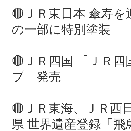
🔴ＪＲ東日本 傘寿
の一部に特別塗装
🔴ＪＲ四国 「ＪＲ
プ」発売
🔴ＪＲ東海、ＪＲ西
県 世界遺産登録「飛