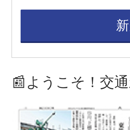
新
📰ようこそ！交