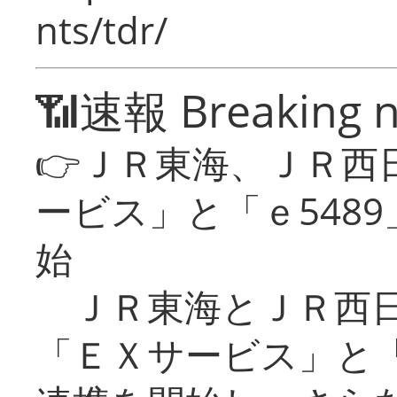
nts/tdr/
📶速報 Breaking 
👉ＪＲ東海、ＪＲ西
ービス」と「ｅ548
始
ＪＲ東海とＪＲ西日
「ＥＸサービス」と「