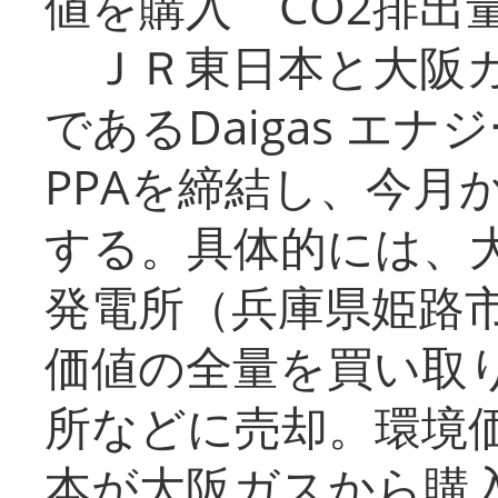
値を購入 CO2排出
ＪＲ東日本と大阪ガ
であるDaigas エ
PPAを締結し、今月
する。具体的には、
発電所（兵庫県姫路
価値の全量を買い取
所などに売却。環境
本が大阪ガスから購