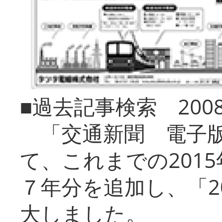
■過去記事検索 20
「交通新聞 電子版
て、これまでの201
７年分を追加し、「2
大しました