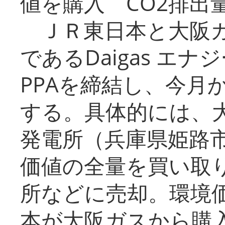
値を購入 CO2排出
ＪＲ東日本と大阪ガ
であるDaigas エ
PPAを締結し、今月
する。具体的には、
発電所（兵庫県姫路
価値の全量を買い取
所などに売却。環境
本が大阪ガスから購