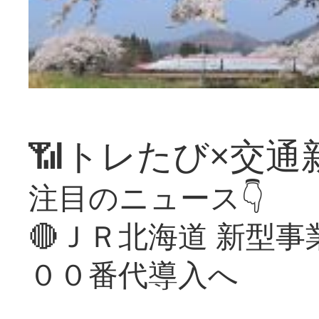
📶トレたび×交通
注目のニュース👇
🔴ＪＲ北海道 新型
００番代導入へ