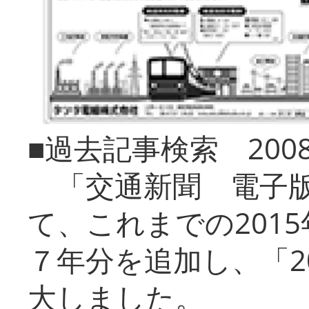
■過去記事検索 20
「交通新聞 電子版
て、これまでの201
７年分を追加し、「2
大しました