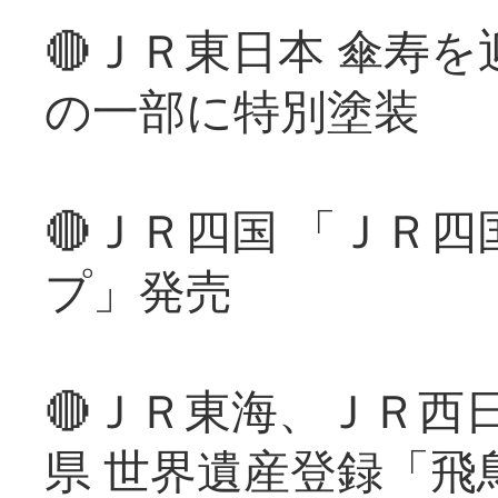
🔴ＪＲ東日本 傘寿
の一部に特別塗装
🔴ＪＲ四国 「ＪＲ
プ」発売
🔴ＪＲ東海、ＪＲ西
県 世界遺産登録「飛