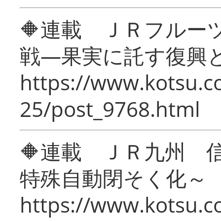
🔶連載 ＪＲフルー
戦―果実に託す復興
https://www.kotsu.c
25/post_9768.html
🔶連載 ＪＲ九州 
特殊自動閉そく化～
https://www.kotsu.c