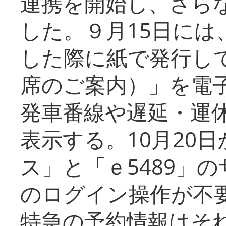
連携を開始し、さら
した。９月15日には
した際に紙で発行し
席のご案内）」を電
発車番線や遅延・運
表示する。10月20
ス」と「ｅ5489」
のログイン操作が不
特急の予約情報はそ