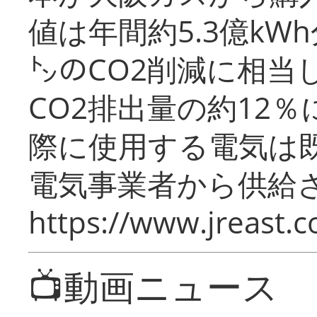
値は年間約5.3億kW
㌧のCO2削減に相当
CO2排出量の約12
際に使用する電気は
電気事業者から供給
https://www.jreast.co
📺動画ニュース