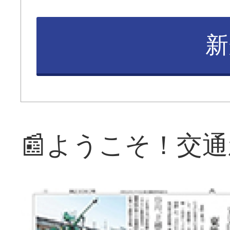
新
📰ようこそ！交