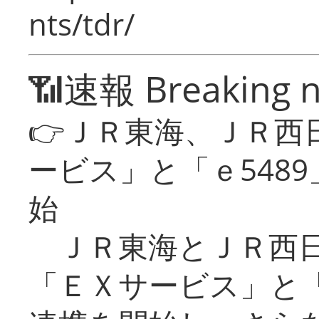
nts/tdr/
📶速報 Breaking 
👉ＪＲ東海、ＪＲ西
ービス」と「ｅ548
始
ＪＲ東海とＪＲ西日
「ＥＸサービス」と「