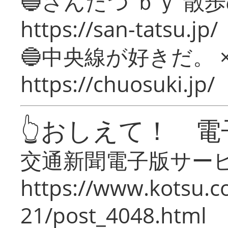
🔵さんたつ ｂｙ 散
https://san-tatsu.jp/
🔵中央線が好きだ。 
https://chuosuki.jp/
👆おしえて！ 電
交通新聞電子版サー
https://www.kotsu.c
21/post_4048.html