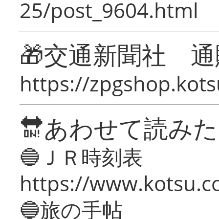
25/post_9604.html
🎁交通新聞社 通
https://zpgshop.kots
🔛あわせて読み
🔵ＪＲ時刻表
https://www.kotsu.co
🔵旅の手帖