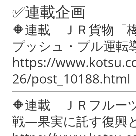
✅連載企画
🔶連載 ＪＲ貨物
プッシュ・プル運転
https://www.kotsu.c
26/post_10188.html
🔶連載 ＪＲフルー
戦―果実に託す復興