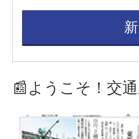
新
📰ようこそ！交