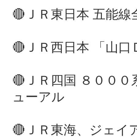
🔴ＪＲ東日本 五能
🔴ＪＲ西日本 「山
🔴ＪＲ四国 ８００
ューアル
🔴ＪＲ東海、ジェイ