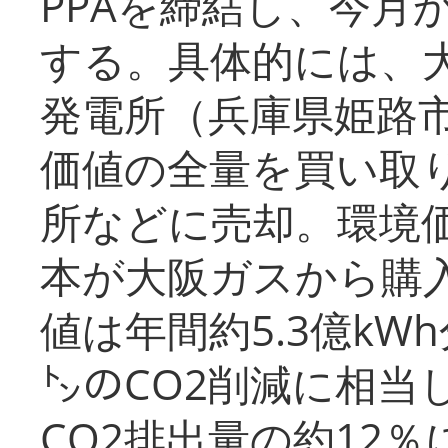
PPAを締結し、今月
する。具体的には、
発電所（兵庫県姫路
価値の全量を買い取
所などに売却。環境
本が大阪ガスから購
値は年間約5.3億kW
㌧のCO2削減に相当
CO2排出量の約12