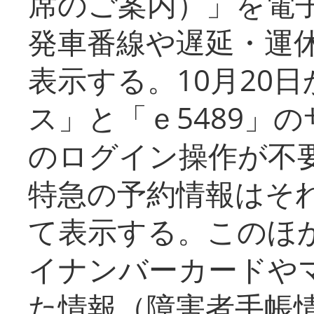
席のご案内）」を電
発車番線や遅延・運
表示する。10月20
ス」と「ｅ5489」
のログイン操作が不
特急の予約情報はそ
て表示する。このほ
イナンバーカードや
た情報（障害者手帳