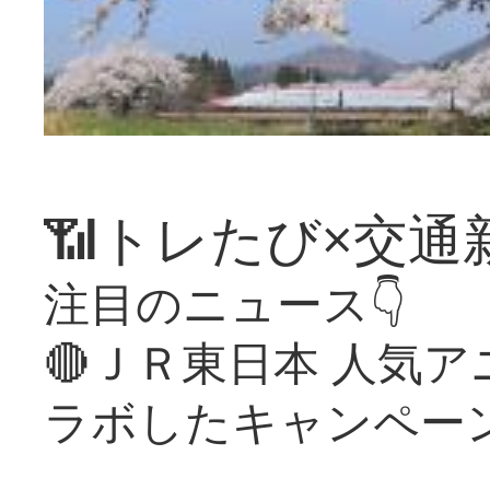
📶トレたび×交通
注目のニュース👇
🔴ＪＲ東日本 人気
ラボしたキャンペー