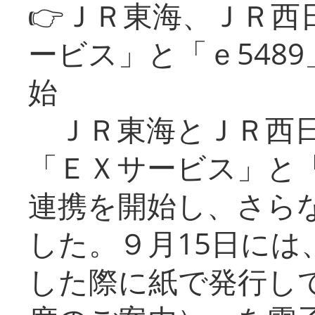
👉ＪＲ東海、ＪＲ西
ービス」と「ｅ548
始
ＪＲ東海とＪＲ西日
「ＥＸサービス」と「
連携を開始し、さら
した。９月15日には
した際に紙で発行し