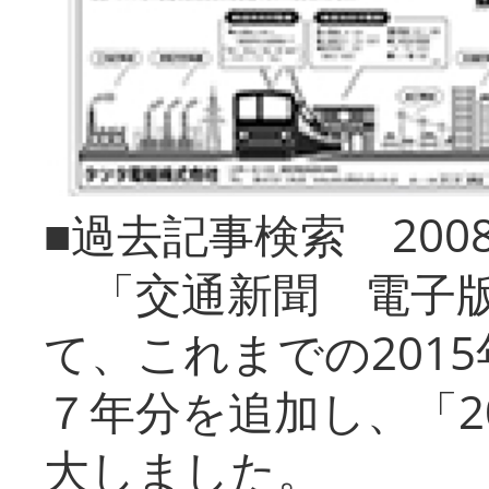
■過去記事検索 20
「交通新聞 電子版
て、これまでの201
７年分を追加し、「2
大しました