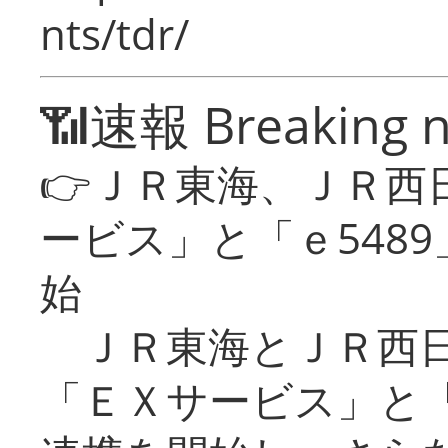
nts/tdr/
📶速報 Breaking 
👉ＪＲ東海、ＪＲ西
ービス」と「ｅ548
始
ＪＲ東海とＪＲ西日
「ＥＸサービス」と「