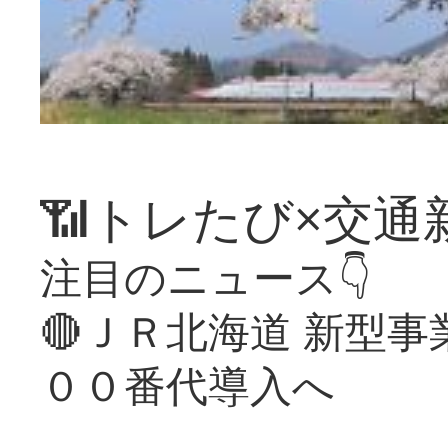
📶トレたび×交通
注目のニュース👇
🔴ＪＲ北海道 新型
００番代導入へ