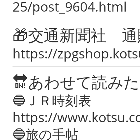
25/post_9604.html
🎁交通新聞社 通
https://zpgshop.kots
🔛あわせて読み
🔵ＪＲ時刻表
https://www.kotsu.co
🔵旅の手帖