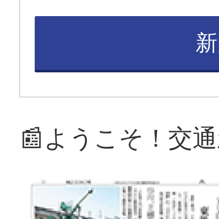
新
📰ようこそ！交