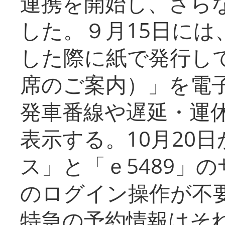
連携を開始し、さら
した。９月15日には
した際に紙で発行し
席のご案内）」を電
発車番線や遅延・運
表示する。10月20
ス」と「ｅ5489」
のログイン操作が不
特急の予約情報はそ