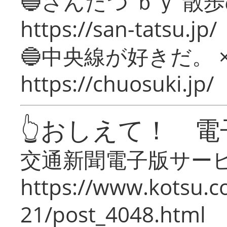
🔵さんたつ ｂｙ 散
https://san-tatsu.jp/
🔵中央線が好きだ。 
https://chuosuki.jp/
👆おしえて！ 電
交通新聞電子版サー
https://www.kotsu.c
21/post_4048.html