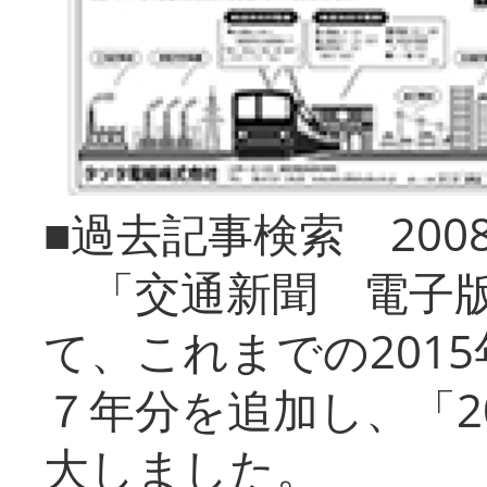
■過去記事検索 20
「交通新聞 電子版
て、これまでの201
７年分を追加し、「2
大しました