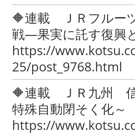
🔶連載 ＪＲフルー
戦―果実に託す復興
https://www.kotsu.c
25/post_9768.html
🔶連載 ＪＲ九州 
特殊自動閉そく化～
https://www.kotsu.c