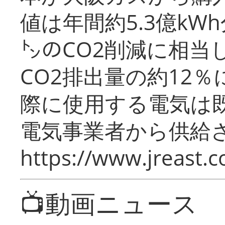
値は年間約5.3億kW
㌧のCO2削減に相当
CO2排出量の約12
際に使用する電気は
電気事業者から供給
https://www.jreast.co
📺動画ニュース