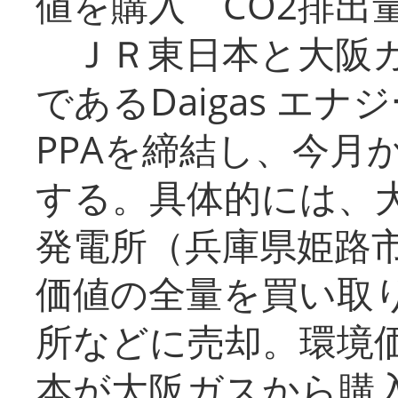
値を購入 CO2排出
ＪＲ東日本と大阪ガ
であるDaigas エ
PPAを締結し、今月
する。具体的には、
発電所（兵庫県姫路
価値の全量を買い取
所などに売却。環境
本が大阪ガスから購