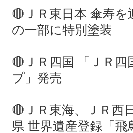
🔴ＪＲ東日本 傘寿
の一部に特別塗装
🔴ＪＲ四国 「ＪＲ
プ」発売
🔴ＪＲ東海、ＪＲ西
県 世界遺産登録「飛