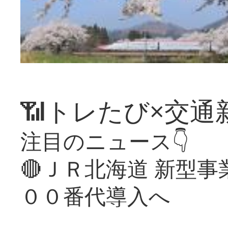
📶トレたび×交通
注目のニュース👇
🔴ＪＲ北海道 新型
００番代導入へ