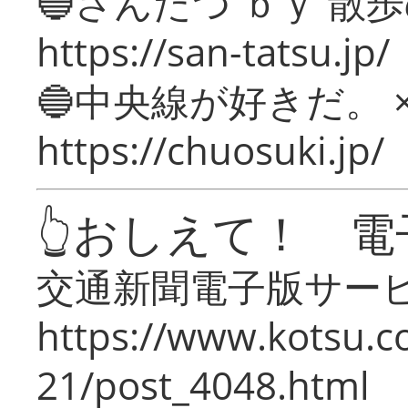
🔵さんたつ ｂｙ 散
https://san-tatsu.jp/
🔵中央線が好きだ。 
https://chuosuki.jp/
👆おしえて！ 電
交通新聞電子版サー
https://www.kotsu.c
21/post_4048.html