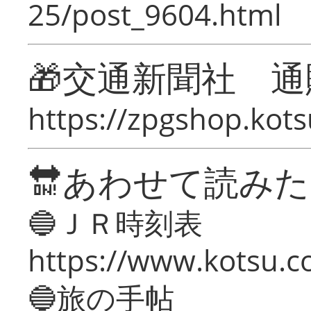
25/post_9604.html
🎁交通新聞社 通
https://zpgshop.kots
🔛あわせて読み
🔵ＪＲ時刻表
https://www.kotsu.co
🔵旅の手帖