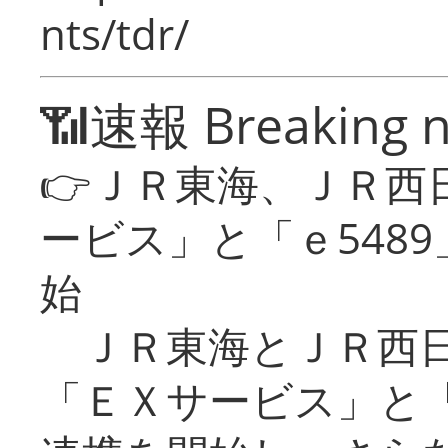
nts/tdr/
📶速報 Breaking 
👉ＪＲ東海、ＪＲ西
ービス」と「ｅ548
始
ＪＲ東海とＪＲ西日
「ＥＸサービス」と「