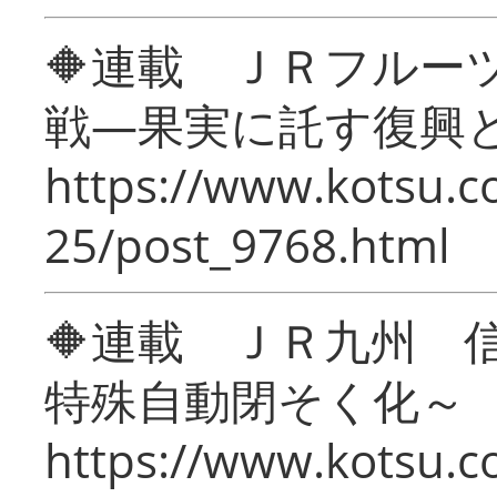
🔶連載 ＪＲフルー
戦―果実に託す復興
https://www.kotsu.c
25/post_9768.html
🔶連載 ＪＲ九州 
特殊自動閉そく化～
https://www.kotsu.c