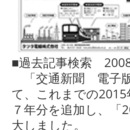
■過去記事検索 20
「交通新聞 電子版
て、これまでの201
７年分を追加し、「2
大しました