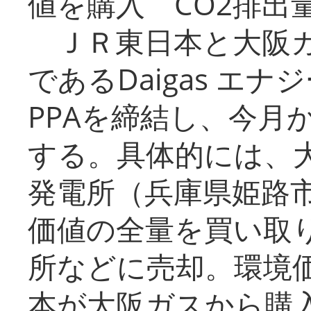
値を購入 CO2排出
ＪＲ東日本と大阪ガ
であるDaigas エ
PPAを締結し、今月
する。具体的には、
発電所（兵庫県姫路
価値の全量を買い取
所などに売却。環境
本が大阪ガスから購