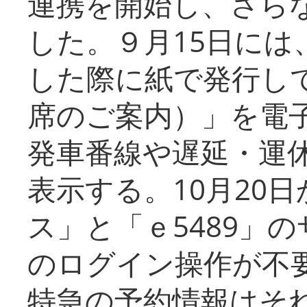
連携を開始し、さら
した。９月15日には
した際に紙で発行し
席のご案内）」を電
発車番線や遅延・運
表示する。10月20
ス」と「ｅ5489」
のログイン操作が不
特急の予約情報はそ