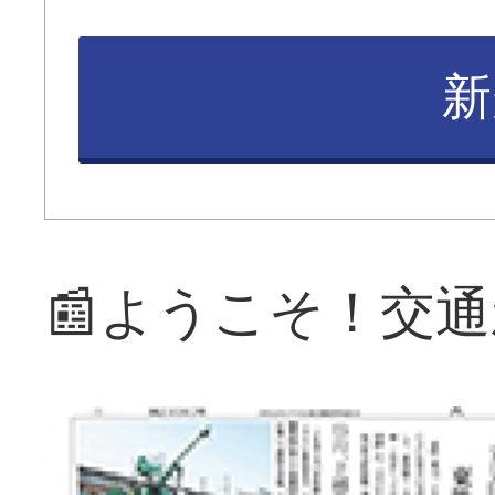
新
📰ようこそ！交