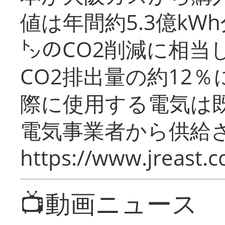
値は年間約5.3億kW
㌧のCO2削減に相当
CO2排出量の約12
際に使用する電気は
電気事業者から供給
https://www.jreast.co
📺動画ニュース