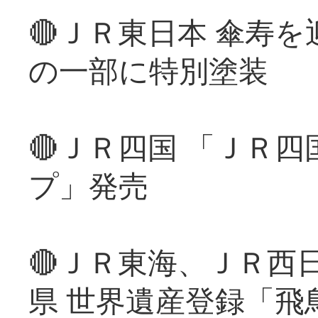
🔴ＪＲ東日本 傘寿
の一部に特別塗装
🔴ＪＲ四国 「ＪＲ
プ」発売
🔴ＪＲ東海、ＪＲ西
県 世界遺産登録「飛