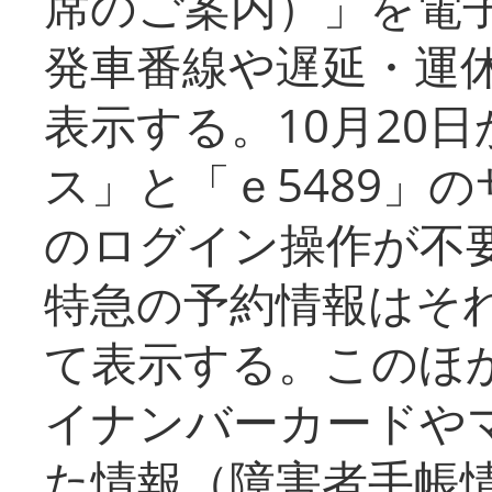
席のご案内）」を電
発車番線や遅延・運
表示する。10月20
ス」と「ｅ5489」
のログイン操作が不
特急の予約情報はそ
て表示する。このほ
イナンバーカードや
た情報（障害者手帳