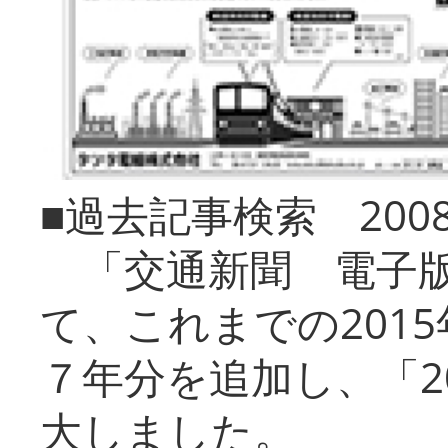
■過去記事検索 20
「交通新聞 電子版
て、これまでの201
７年分を追加し、「2
大しました