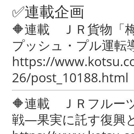
✅連載企画
🔶連載 ＪＲ貨物
プッシュ・プル運転
https://www.kotsu.c
26/post_10188.html
🔶連載 ＪＲフルー
戦―果実に託す復興