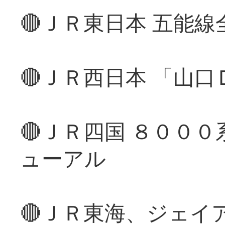
🔴ＪＲ東日本 五能
🔴ＪＲ西日本 「山
🔴ＪＲ四国 ８００
ューアル
🔴ＪＲ東海、ジェイ