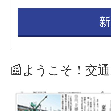
新
📰ようこそ！交