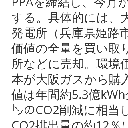
PPAを締結し、今月
する。具体的には、
発電所（兵庫県姫路
価値の全量を買い取
所などに売却。環境
本が大阪ガスから購
値は年間約5.3億kW
㌧のCO2削減に相当
CO2排出量の約12