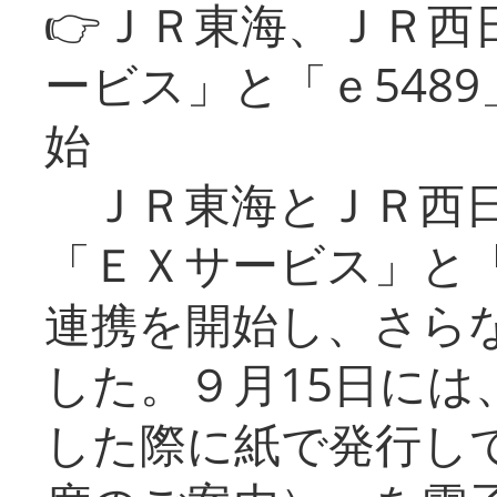
👉ＪＲ東海、ＪＲ西
ービス」と「ｅ548
始
ＪＲ東海とＪＲ西日
「ＥＸサービス」と「
連携を開始し、さら
した。９月15日には
した際に紙で発行し