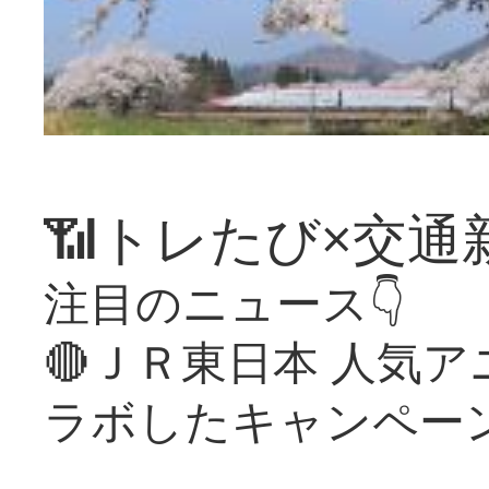
📶トレたび×交通
注目のニュース👇
🔴ＪＲ東日本 人気
ラボしたキャンペー