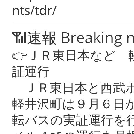
nts/tdr/
📶速報 Breaking 
👉ＪＲ東日本など 
証運行
ＪＲ東日本と西武ホ
軽井沢町は９月６日か
転バスの実証運行を