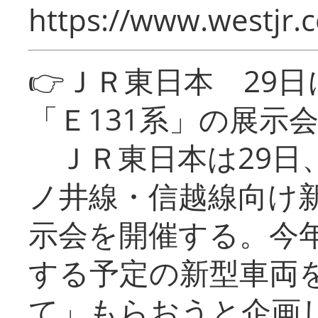
https://www.westjr.c
👉ＪＲ東日本 29
「Ｅ131系」の展示
ＪＲ東日本は29日
ノ井線・信越線向け新
示会を開催する。今
する予定の新型車両
て」もらおうと企画し