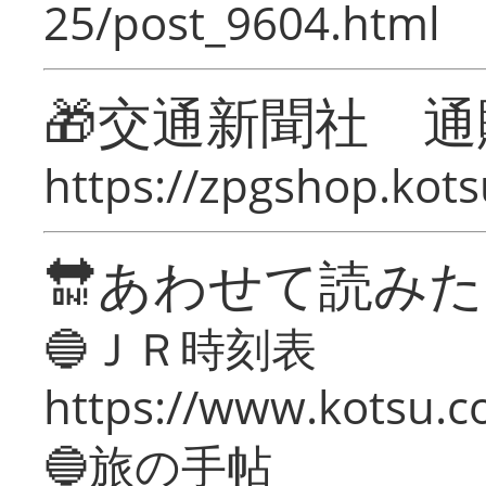
25/post_9604.html
🎁交通新聞社 通
https://zpgshop.kots
🔛あわせて読み
🔵ＪＲ時刻表
https://www.kotsu.co
🔵旅の手帖