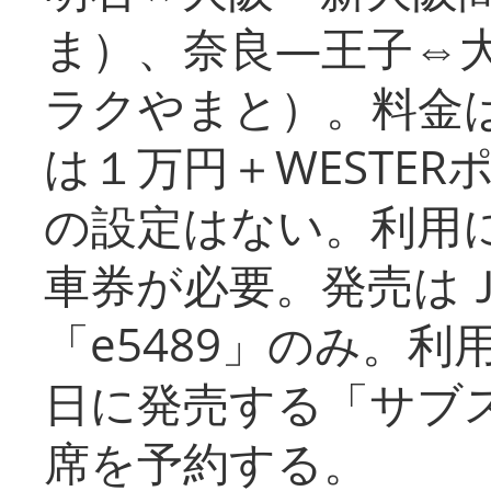
ま）、奈良―王子⇔
ラクやまと）。料金
は１万円＋WESTER
の設定はない。利用
車券が必要。発売は
「e5489」のみ。
日に発売する「サブ
席を予約する。