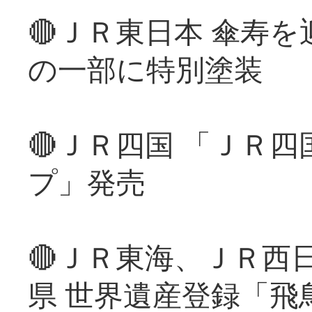
🔴ＪＲ東日本 傘寿
の一部に特別塗装
🔴ＪＲ四国 「ＪＲ
プ」発売
🔴ＪＲ東海、ＪＲ西
県 世界遺産登録「飛