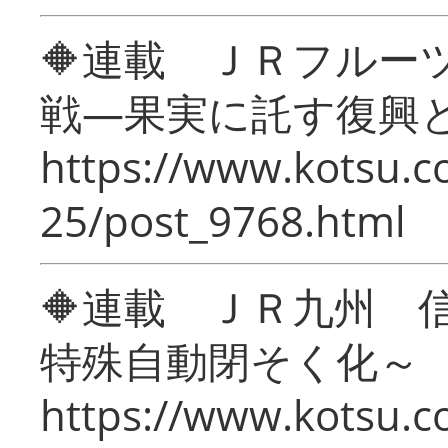
🔶連載 ＪＲフルー
戦―果実に託す復興
https://www.kotsu.c
25/post_9768.html
🔶連載 ＪＲ九州 
特殊自動閉そく化～
https://www.kotsu.c