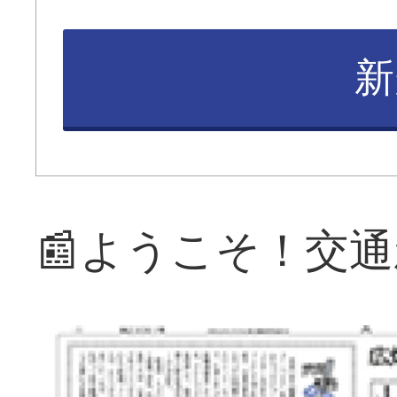
新
📰ようこそ！交