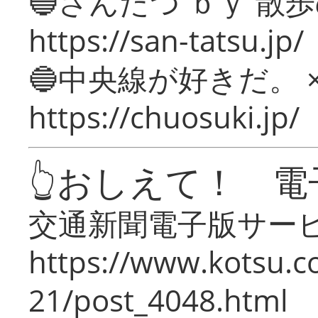
🔵さんたつ ｂｙ 散
https://san-tatsu.jp/
🔵中央線が好きだ。 
https://chuosuki.jp/
👆おしえて！ 電
交通新聞電子版サー
https://www.kotsu.c
21/post_4048.html