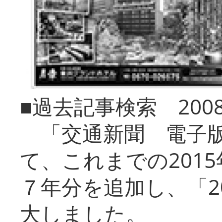
■過去記事検索 20
「交通新聞 電子版
て、これまでの201
７年分を追加し、「2
大しました