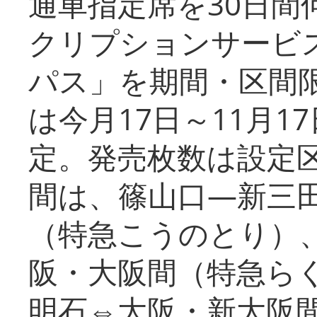
通車指定席を30日間
クリプションサービス
パス」を期間・区間
は今月17日～11月
定。発売枚数は設定
間は、篠山口―新三
（特急こうのとり）
阪・大阪間（特急ら
明石⇔大阪・新大阪