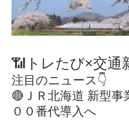
📶トレたび×交通
注目のニュース👇
🔴ＪＲ北海道 新型
００番代導入へ