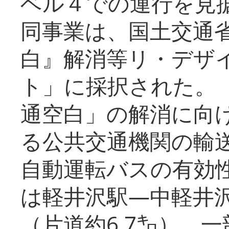
ベル４での運行を見
同事業は、国土交通
白』解消等リ・デザ
ト」に採択された。
通空白」の解消に向
る公共交通機関の輸
自動運転バスの有効
は軽井沢駅―中軽井
（片道約6.7㌔）、