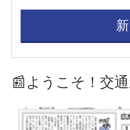
新
📰ようこそ！交