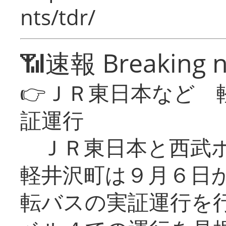
nts/tdr/
📶速報 Breaking 
👉ＪＲ東日本など 
証運行
ＪＲ東日本と西武ホ
軽井沢町は９月６日か
転バスの実証運行を