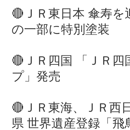
🔴ＪＲ東日本 傘寿
の一部に特別塗装
🔴ＪＲ四国 「ＪＲ
プ」発売
🔴ＪＲ東海、ＪＲ西
県 世界遺産登録「飛