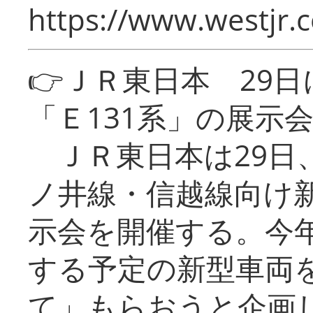
https://www.westjr.c
👉ＪＲ東日本 29
「Ｅ131系」の展示
ＪＲ東日本は29日
ノ井線・信越線向け新
示会を開催する。今
する予定の新型車両
て」もらおうと企画し