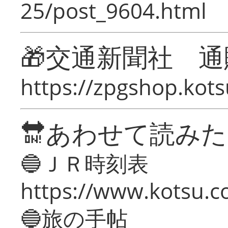
25/post_9604.html
🎁交通新聞社 通
https://zpgshop.kots
🔛あわせて読み
🔵ＪＲ時刻表
https://www.kotsu.co
🔵旅の手帖