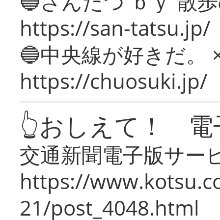
🔵さんたつ ｂｙ 散
https://san-tatsu.jp/
🔵中央線が好きだ。 
https://chuosuki.jp/
👆おしえて！ 電
交通新聞電子版サー
https://www.kotsu.c
21/post_4048.html