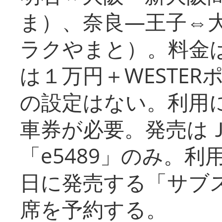
ま）、奈良―王子⇔
ラクやまと）。料金
は１万円＋WESTER
の設定はない。利用
車券が必要。発売は
「e5489」のみ。
日に発売する「サブ
席を予約する。