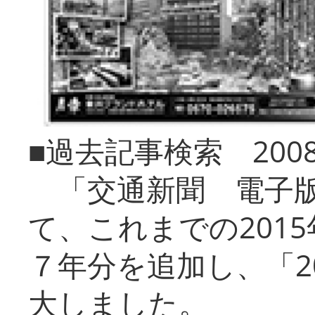
■過去記事検索 20
「交通新聞 電子版
て、これまでの201
７年分を追加し、「2
大しました