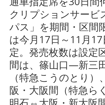
通車指定席を30日間
クリプションサービス
パス」を期間・区間
は今月17日～11月
定。発売枚数は設定
間は、篠山口―新三
（特急こうのとり）
阪・大阪間（特急ら
明石⇔大阪・新大阪