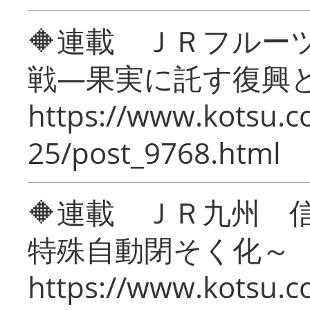
🔶連載 ＪＲフルー
戦―果実に託す復興
https://www.kotsu.c
25/post_9768.html
🔶連載 ＪＲ九州 
特殊自動閉そく化～
https://www.kotsu.c