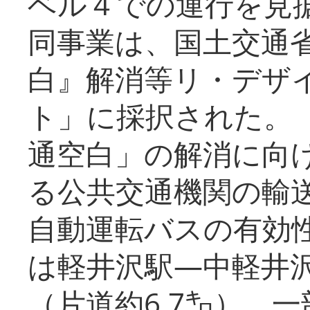
ベル４での運行を見
同事業は、国土交通
白』解消等リ・デザ
ト」に採択された。
通空白」の解消に向
る公共交通機関の輸
自動運転バスの有効
は軽井沢駅―中軽井
（片道約6.7㌔）、