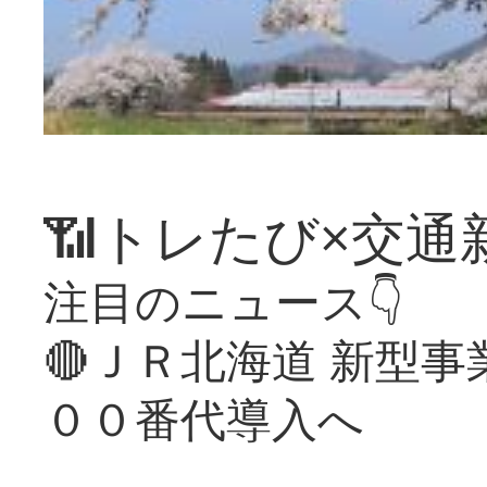
📶トレたび×交通
注目のニュース👇
🔴ＪＲ北海道 新型
００番代導入へ