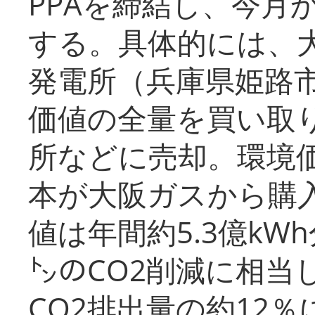
PPAを締結し、今月
する。具体的には、
発電所（兵庫県姫路
価値の全量を買い取
所などに売却。環境
本が大阪ガスから購
値は年間約5.3億kW
㌧のCO2削減に相当
CO2排出量の約12