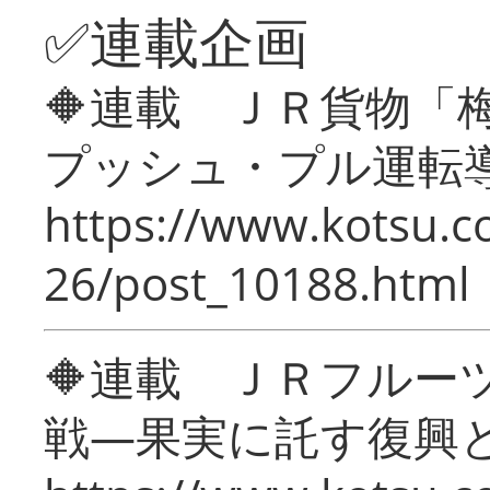
✅連載企画
🔶連載 ＪＲ貨物
プッシュ・プル運転
https://www.kotsu.c
26/post_10188.html
🔶連載 ＪＲフルー
戦―果実に託す復興