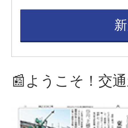
新
📰ようこそ！交