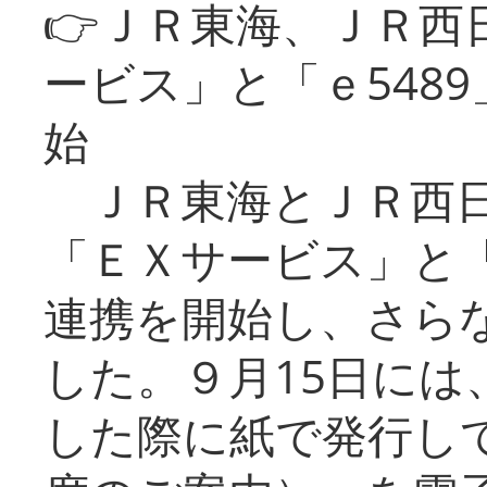
👉ＪＲ東海、ＪＲ西
ービス」と「ｅ548
始
ＪＲ東海とＪＲ西日
「ＥＸサービス」と「
連携を開始し、さら
した。９月15日には
した際に紙で発行し