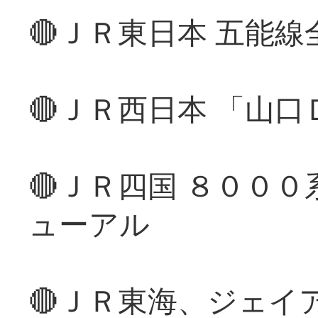
🔴ＪＲ東日本 五能
🔴ＪＲ西日本 「山
🔴ＪＲ四国 ８００
ューアル
🔴ＪＲ東海、ジェイ