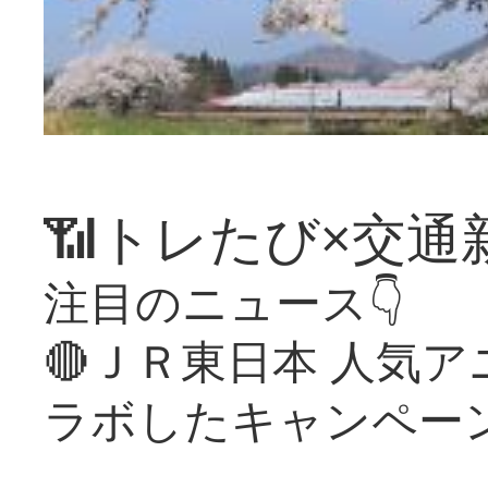
📶トレたび×交通
注目のニュース👇
🔴ＪＲ東日本 人気
ラボしたキャンペー