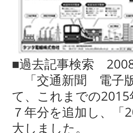
■過去記事検索 20
「交通新聞 電子版
て、これまでの201
７年分を追加し、「2
大しました