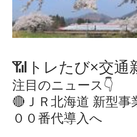
📶トレたび×交通
注目のニュース👇
🔴ＪＲ北海道 新型
００番代導入へ