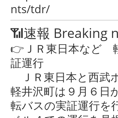
nts/tdr/
📶速報 Breaking 
👉ＪＲ東日本など 
証運行
ＪＲ東日本と西武ホ
軽井沢町は９月６日か
転バスの実証運行を