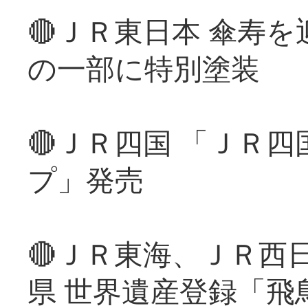
🔴ＪＲ東日本 傘寿
の一部に特別塗装
🔴ＪＲ四国 「ＪＲ
プ」発売
🔴ＪＲ東海、ＪＲ西
県 世界遺産登録「飛