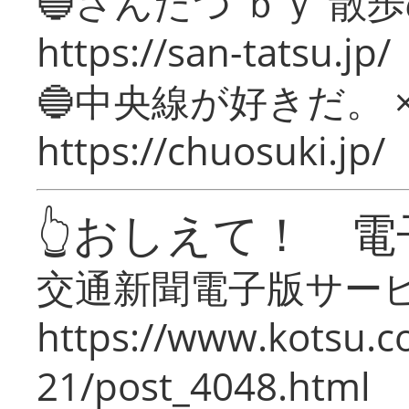
🔵さんたつ ｂｙ 散
https://san-tatsu.jp/
🔵中央線が好きだ。 
https://chuosuki.jp/
👆おしえて！ 電
交通新聞電子版サー
https://www.kotsu.c
21/post_4048.html