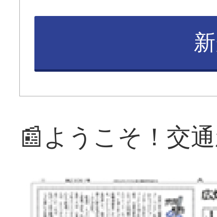
新
📰ようこそ！交