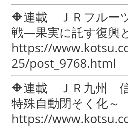
🔶連載 ＪＲフルー
戦―果実に託す復興
https://www.kotsu.c
25/post_9768.html
🔶連載 ＪＲ九州 
特殊自動閉そく化～
https://www.kotsu.c