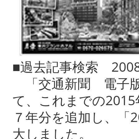
■過去記事検索 20
「交通新聞 電子版
て、これまでの201
７年分を追加し、「2
大しました