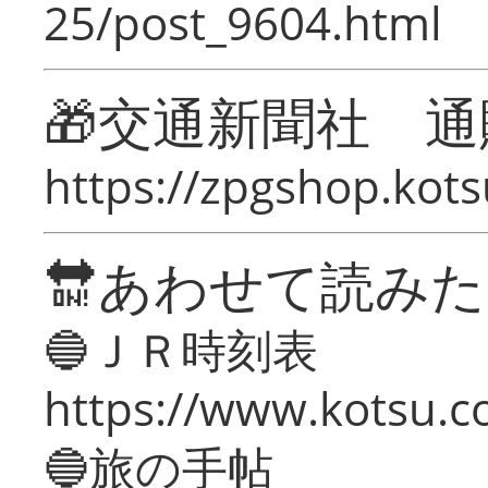
25/post_9604.html
🎁交通新聞社 通
https://zpgshop.kots
🔛あわせて読み
🔵ＪＲ時刻表
https://www.kotsu.co
🔵旅の手帖