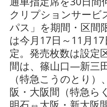
通車指定席を30日間
クリプションサービス
パス」を期間・区間
は今月17日～11月
定。発売枚数は設定
間は、篠山口―新三
（特急こうのとり）
阪・大阪間（特急ら
明石⇔大阪・新大阪