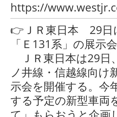
https://www.westjr.c
👉ＪＲ東日本 29
「Ｅ131系」の展示
ＪＲ東日本は29日
ノ井線・信越線向け新
示会を開催する。今
する予定の新型車両
て」もらおうと企画し