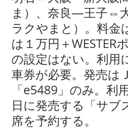
ま）、奈良―王子⇔
ラクやまと）。料金
は１万円＋WESTER
の設定はない。利用
車券が必要。発売は
「e5489」のみ。
日に発売する「サブ
席を予約する。