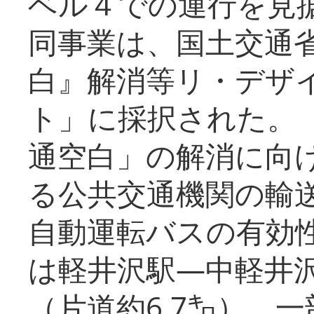
ベル４での運行を見
同事業は、国土交通
白』解消等リ・デザ
ト」に採択された。
通空白」の解消に向
る公共交通機関の輸
自動運転バスの有効
は軽井沢駅―中軽井
（片道約6.7㌔）、