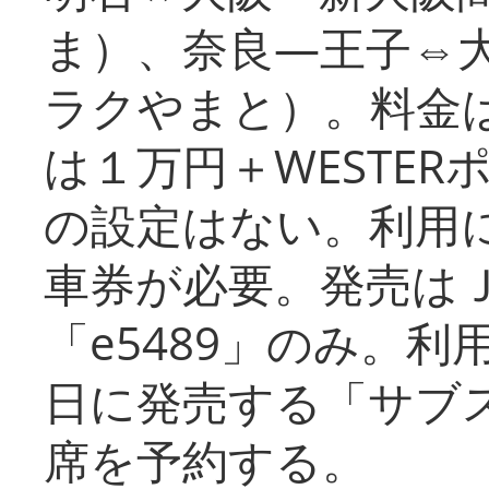
ま）、奈良―王子⇔
ラクやまと）。料金
は１万円＋WESTER
の設定はない。利用
車券が必要。発売は
「e5489」のみ。
日に発売する「サブ
席を予約する。