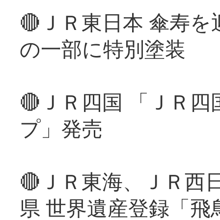
🔴ＪＲ東日本 傘寿
の一部に特別塗装
🔴ＪＲ四国 「ＪＲ
プ」発売
🔴ＪＲ東海、ＪＲ西
県 世界遺産登録「飛