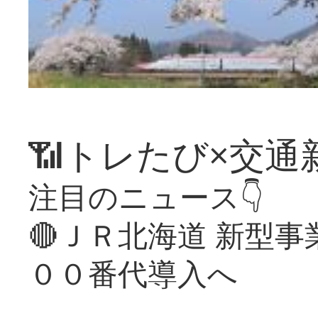
📶トレたび×交通
注目のニュース👇
🔴ＪＲ北海道 新型
００番代導入へ