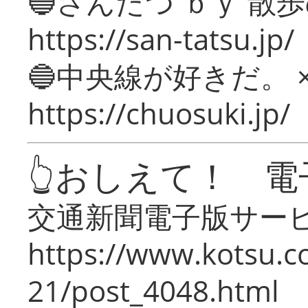
🔵さんたつ ｂｙ 散
https://san-tatsu.jp/
🔵中央線が好きだ。 
https://chuosuki.jp/
👆おしえて！ 電
交通新聞電子版サー
https://www.kotsu.c
21/post_4048.html