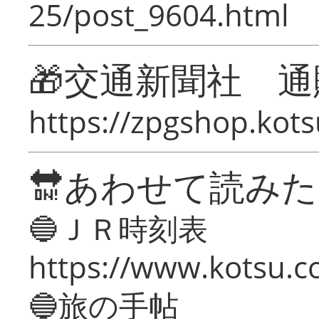
25/post_9604.html
🎁交通新聞社 通
https://zpgshop.kots
🔛あわせて読み
🔵ＪＲ時刻表
https://www.kotsu.co
🔵旅の手帖