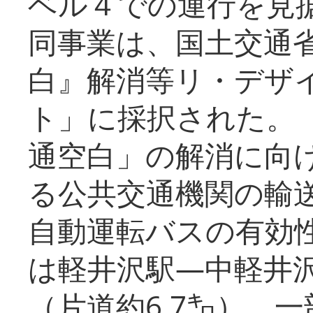
ベル４での運行を見
同事業は、国土交通
白』解消等リ・デザ
ト」に採択された。
通空白」の解消に向
る公共交通機関の輸
自動運転バスの有効
は軽井沢駅―中軽井
（片道約6.7㌔）、