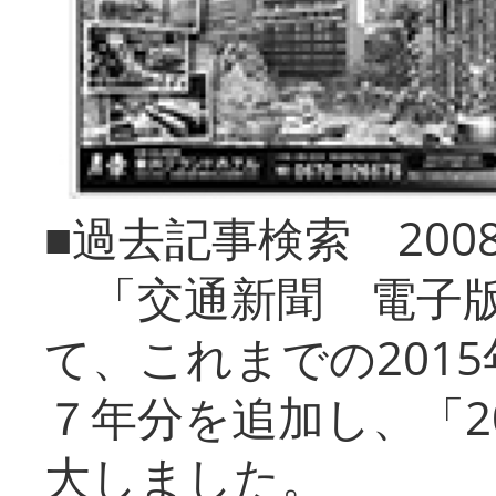
■過去記事検索 20
「交通新聞 電子版
て、これまでの201
７年分を追加し、「2
大しました