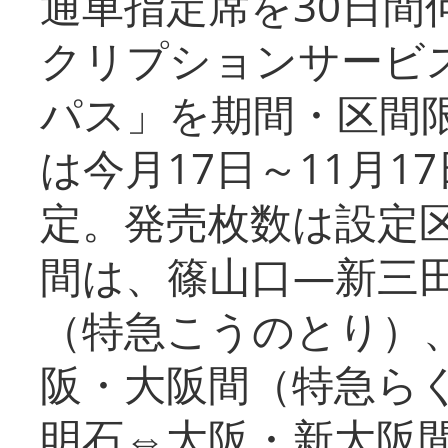
通車指定席を30日間
クリプションサービス
パス」を期間・区間
は今月17日～11月
定。発売枚数は設定
間は、篠山口―新三
（特急こうのとり）
阪・大阪間（特急ら
明石⇔大阪・新大阪