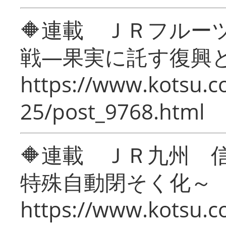
🔶連載 ＪＲフルー
戦―果実に託す復興
https://www.kotsu.c
25/post_9768.html
🔶連載 ＪＲ九州 
特殊自動閉そく化～
https://www.kotsu.c