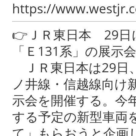
https://www.westjr.c
👉ＪＲ東日本 29
「Ｅ131系」の展示
ＪＲ東日本は29日
ノ井線・信越線向け新
示会を開催する。今
する予定の新型車両
て」もらおうと企画し