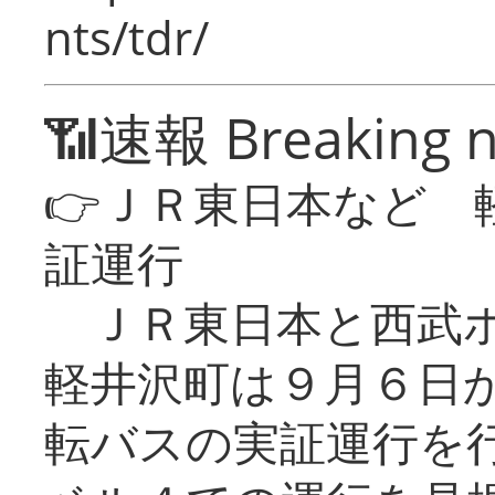
nts/tdr/
📶速報 Breaking 
👉ＪＲ東日本など 
証運行
ＪＲ東日本と西武ホ
軽井沢町は９月６日か
転バスの実証運行を