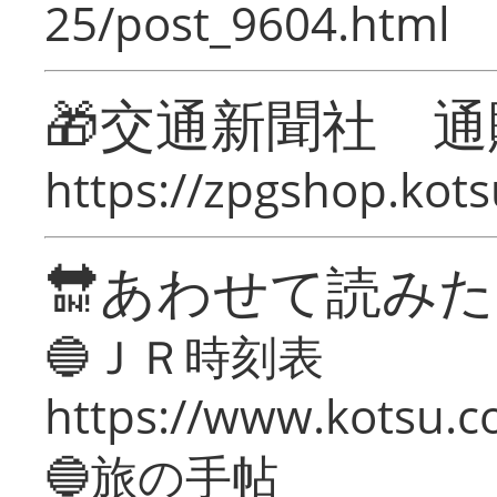
25/post_9604.html
🎁交通新聞社 通
https://zpgshop.kots
🔛あわせて読み
🔵ＪＲ時刻表
https://www.kotsu.co
🔵旅の手帖