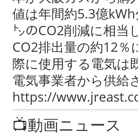
値は年間約5.3億kW
㌧のCO2削減に相当
CO2排出量の約12
際に使用する電気は
電気事業者から供給
https://www.jreast.co
📺動画ニュース