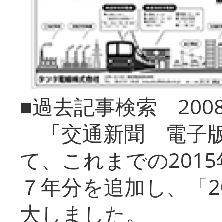
■過去記事検索 20
「交通新聞 電子版
て、これまでの201
７年分を追加し、「2
大しました