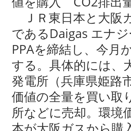
値を購入 CO2排出
ＪＲ東日本と大阪ガ
であるDaigas エ
PPAを締結し、今月
する。具体的には、
発電所（兵庫県姫路
価値の全量を買い取
所などに売却。環境
本が大阪ガスから購