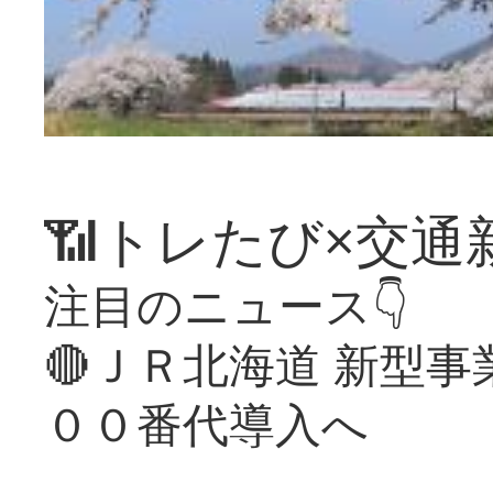
📶トレたび×交通
注目のニュース👇
🔴ＪＲ北海道 新型
００番代導入へ