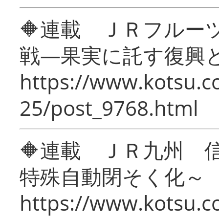
🔶連載 ＪＲフルー
戦―果実に託す復興
https://www.kotsu.c
25/post_9768.html
🔶連載 ＪＲ九州 
特殊自動閉そく化～
https://www.kotsu.c