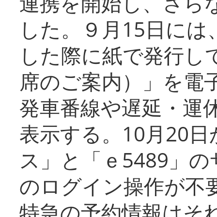
連携を開始し、さら
した。９月15日には
した際に紙で発行し
席のご案内）」を電
発車番線や遅延・運
表示する。10月20
ス」と「ｅ5489」
のログイン操作が不
特急の予約情報はそ