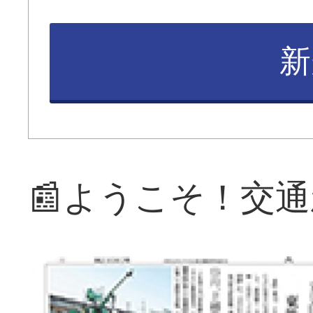
新
📰ようこそ！交