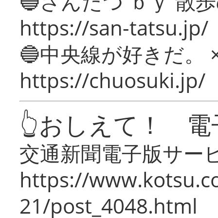
🔵さんたつ ｂｙ 散
https://san-tatsu.jp/
🔵中央線が好きだ。 
https://chuosuki.jp/
👆おしえて！ 電
交通新聞電子版サー
https://www.kotsu.c
21/post_4048.html