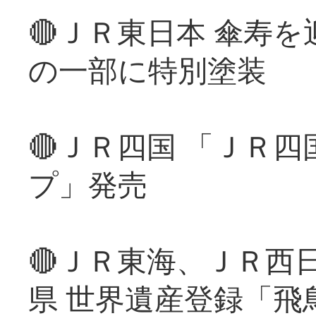
🔴ＪＲ東日本 傘寿
の一部に特別塗装
🔴ＪＲ四国 「ＪＲ
プ」発売
🔴ＪＲ東海、ＪＲ西
県 世界遺産登録「飛