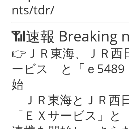
nts/tdr/
📶速報 Breaking 
👉ＪＲ東海、ＪＲ西
ービス」と「ｅ548
始
ＪＲ東海とＪＲ西日
「ＥＸサービス」と「