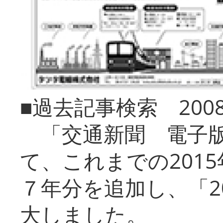
■過去記事検索 20
「交通新聞 電子版
て、これまでの201
７年分を追加し、「2
大しました