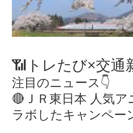
📶トレたび×交通
注目のニュース👇
🔴ＪＲ東日本 人気
ラボしたキャンペー