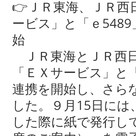
👉ＪＲ東海、ＪＲ西
ービス」と「ｅ548
始
ＪＲ東海とＪＲ西日
「ＥＸサービス」と「
連携を開始し、さら
した。９月15日には
した際に紙で発行し