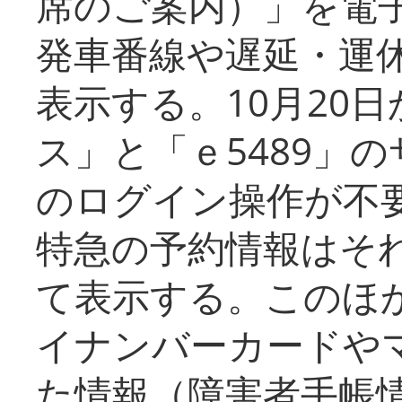
席のご案内）」を電
発車番線や遅延・運
表示する。10月20
ス」と「ｅ5489」
のログイン操作が不
特急の予約情報はそ
て表示する。このほ
イナンバーカードや
た情報（障害者手帳