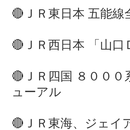
🔴ＪＲ東日本 五能
🔴ＪＲ西日本 「山
🔴ＪＲ四国 ８００
ューアル
🔴ＪＲ東海、ジェイ