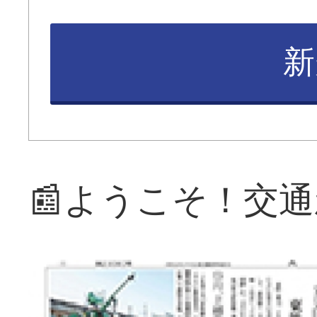
新
📰ようこそ！交