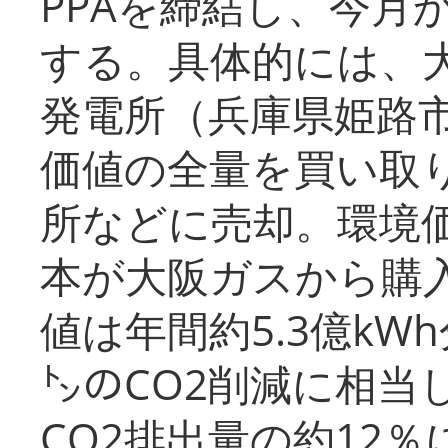
PPAを締結し、今月
する。具体的には、
発電所（兵庫県姫路
価値の全量を買い取
所などに売却。環境
本が大阪ガスから購
値は年間約5.3億kW
㌧のCO2削減に相当
CO2排出量の約12