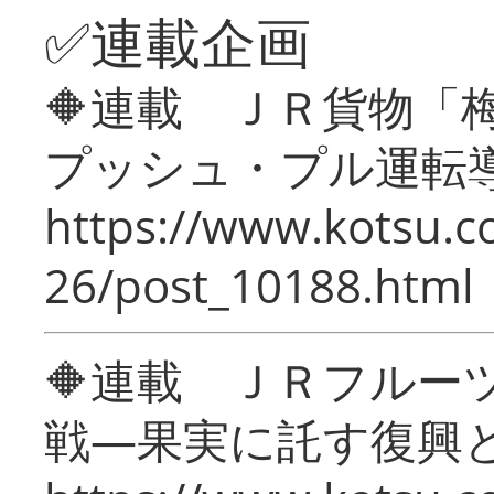
✅連載企画
🔶連載 ＪＲ貨物
プッシュ・プル運転
https://www.kotsu.c
26/post_10188.html
🔶連載 ＪＲフルー
戦―果実に託す復興