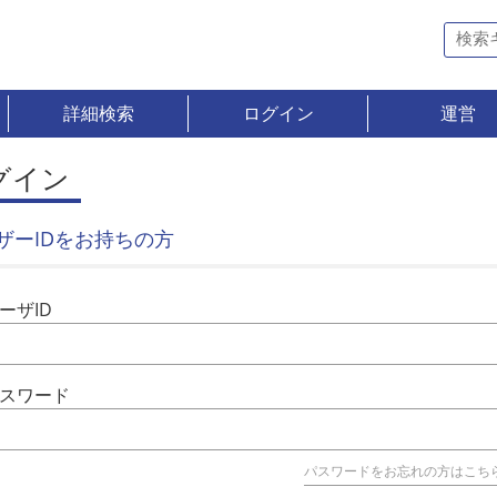
詳細検索
ログイン
運営
グイン
ザーIDをお持ちの方
ーザID
スワード
パスワードをお忘れの方はこち