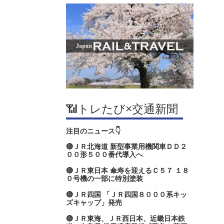
📶トレたび×交通新聞
注目のニュース👇
🔴ＪＲ北海道 新型事業用機関車ＤＤ２
００形５００番代導入へ
🔴ＪＲ東日本 傘寿を迎えるＣ５７ １８
０号機の一部に特別塗装
🔴ＪＲ四国 「ＪＲ四国８０００系キッ
ズキャップ」発売
🔴ＪＲ東海、ＪＲ西日本、近畿日本鉄