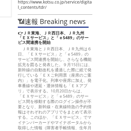
https://www.kotsu.co.jp/service/digita
l_contents/tdr/
📶速報 Breaking news
👉ＪＲ東海、ＪＲ西日本、ＪＲ九州
「ＥＸサービス」と「ｅ5489」のサー
ビス間連携を開始
ＪＲ東海とＪＲ西日本、ＪＲ九州は６
日、「ＥＸサービス」と「ｅ5489」の
サービス間連携を開始し、さらなる機能
拡充を図ると発表した。９月15日には、
新幹線の自動改札を通過した際に紙で発
行している「ＥＸご利用票（座席のご案
内）」を電子化。列車や座席に加え、発
車番線や遅延・運休情報も「ＥＸアプ
リ」で表示する。10月20日からは、
「ＥＸサービス」と「ｅ5489」のサー
ビス間を移動する際のログイン操作が不
要となり、新幹線・在来線特急の予約情
報はそれぞれのアプリでをまとめて表示
する。このほか、「ＥＸサービス」でマ
イナンバーカードやマイナポータルから
取得した情報（障害者手帳情報、生年月