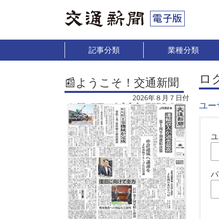
記事分類
業種分類
ロ
📰ようこそ！交通新聞
2026年８月７日付
ユー
ユ
パ