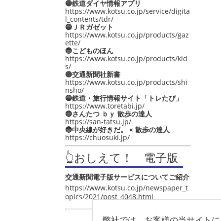
🔵鉄道ダイヤ情報アプリ
https://www.kotsu.co.jp/service/digita
l_contents/tdr/
🔵ＪＲガゼット
https://www.kotsu.co.jp/products/gaz
ette/
🔵こどものほん
https://www.kotsu.co.jp/products/kid
s/
🔵交通新聞社新書
https://www.kotsu.co.jp/products/shi
nsho/
🔵鉄道・旅行情報サイト「トレたび」
https://www.toretabi.jp/
🔵さんたつ ｂｙ 散歩の達人
https://san-tatsu.jp/
🔵中央線が好きだ。 × 散歩の達人
https://chuosuki.jp/
👆おしえて！ 電子版
交通新聞電子版サービスについてご紹介
https://www.kotsu.co.jp/newspaper_t
opics/2021/post_4048.html
弊社では、お客様の当サイトに