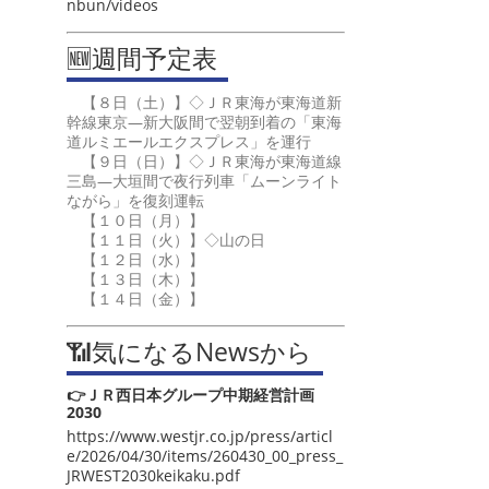
nbun/videos
🆕週間予定表
【８日（土）】◇ＪＲ東海が東海道新
幹線東京―新大阪間で翌朝到着の「東海
道ルミエールエクスプレス」を運行
【９日（日）】◇ＪＲ東海が東海道線
三島―大垣間で夜行列車「ムーンライト
ながら」を復刻運転
【１０日（月）】
【１１日（火）】◇山の日
【１２日（水）】
【１３日（木）】
【１４日（金）】
📶気になるNewsから
👉ＪＲ西日本グループ中期経営計画
2030
https://www.westjr.co.jp/press/articl
e/2026/04/30/items/260430_00_press_
JRWEST2030keikaku.pdf