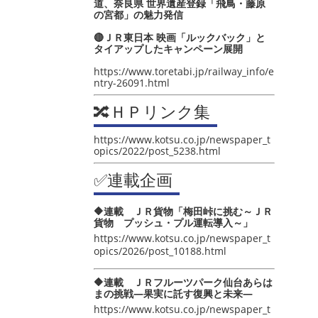
道、奈良県 世界遺産登録「飛鳥・藤原
の宮都」の魅力発信
🔴ＪＲ東日本 映画「ルックバック」と
タイアップしたキャンペーン展開
https://www.toretabi.jp/railway_info/e
ntry-26091.html
🔀ＨＰリンク集
https://www.kotsu.co.jp/newspaper_t
opics/2022/post_5238.html
✅連載企画
🔶連載 ＪＲ貨物「梅田峠に挑む～ＪＲ
貨物 プッシュ・プル運転導入～」
https://www.kotsu.co.jp/newspaper_t
opics/2026/post_10188.html
🔶連載 ＪＲフルーツパーク仙台あらは
まの挑戦―果実に託す復興と未来―
https://www.kotsu.co.jp/newspaper_t