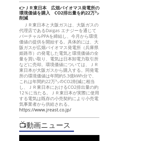
👉ＪＲ東日本 広畑バイオマス発電所の
環境価値を購入 CO2排出量を約22万㌧
削減
ＪＲ東日本と大阪ガスは、大阪ガスの
代理店であるDaigas エナジーを通じて
バーチャルPPAを締結し、今月から環境
価値の提供を開始する。具体的には、大
阪ガスが広畑バイオマス発電所（兵庫県
姫路市）の発電した電気と環境価値の全
量を買い取り、電気は日本卸電力取引所
などに売却。環境価値については、ＪＲ
東日本が大阪ガスから購入する。同発電
所の環境価値は年間約5.3億kWh分で、
これは年間約22万㌧のCO2削減に相当
し、ＪＲ東日本におけるCO2排出量の約
12％に当たる。ＪＲ東日本が実際に使用
する電気は既存の小売契約により小売電
気事業者から供給される。
https://www.jreast.co.jp/
📺動画ニュース