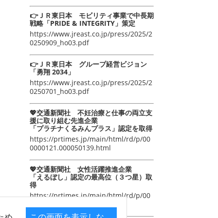
👉ＪＲ東日本 モビリティ事業で中長期
戦略「PRIDE & INTEGRITY」策定
https://www.jreast.co.jp/press/2025/2
0250909_ho03.pdf
👉ＪＲ東日本 グループ経営ビジョン
「勇翔 2034」
https://www.jreast.co.jp/press/2025/2
0250701_ho03.pdf
💖交通新聞社 不妊治療と仕事の両立支
援に取り組む先進企業
「プラチナくるみんプラス」認定を取得
https://prtimes.jp/main/html/rd/p/00
0000121.000050139.html
💖交通新聞社 女性活躍推進企業
「えるぼし」認定の最高位（３つ星）取
得
https://prtimes.jp/main/html/rd/p/00
0000105.000050139.html
ため
この画面を表示しな