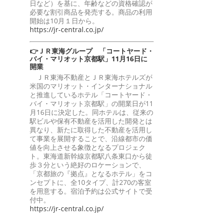
日など）を基に、年齢などの資格確認が
必要な割引商品を発売する。商品の利用
開始は10月１日から。
https://jr-central.co.jp/
👉ＪＲ東海グループ 「コートヤード・
バイ・マリオット京都駅」11月16日に
開業
ＪＲ東海不動産とＪＲ東海ホテルズが
米国のマリオット・インターナショナル
と推進しているホテル「コートヤード・
バイ・マリオット京都駅」の開業日が11
月16日に決定した。同ホテルは、従来の
駅ビルや保有不動産を活用した開発とは
異なり、新たに取得した不動産を活用し
て事業を展開することで、沿線都市の価
値を向上させる象徴となるプロジェク
ト。東海道新幹線京都駅八条東口から徒
歩３分という絶好のロケーションで、
「京都旅の『拠点』となるホテル」をコ
ンセプトに、全10タイプ、計270の客室
を用意する。宿泊予約は公式サイトで受
付中。
https://jr-central.co.jp/