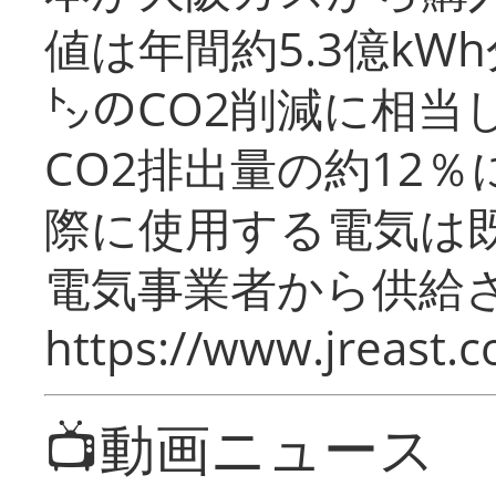
値は年間約5.3億kW
㌧のCO2削減に相当
CO2排出量の約12
際に使用する電気は
電気事業者から供給
https://www.jreast.co
📺動画ニュース