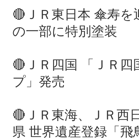
🔴ＪＲ東日本 傘寿
の一部に特別塗装
🔴ＪＲ四国 「ＪＲ
プ」発売
🔴ＪＲ東海、ＪＲ西
県 世界遺産登録「飛