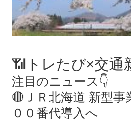
📶トレたび×交通
注目のニュース👇
🔴ＪＲ北海道 新型
００番代導入へ