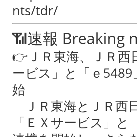
nts/tdr/
📶速報 Breaking 
👉ＪＲ東海、ＪＲ西
ービス」と「ｅ548
始
ＪＲ東海とＪＲ西日
「ＥＸサービス」と「