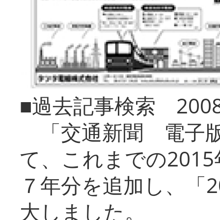
■過去記事検索 20
「交通新聞 電子版
て、これまでの201
７年分を追加し、「2
大しました