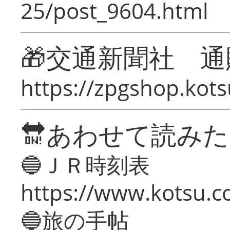
25/post_9604.html
🎁交通新聞社 通
https://zpgshop.kots
🔛あわせて読み
🔵ＪＲ時刻表
https://www.kotsu.co
🔵旅の手帖