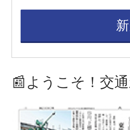
新
📰ようこそ！交