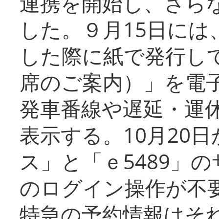
連携を開始し、さら
した。９月15日には
した際に紙で発行し
席のご案内）」を電
発車番線や遅延・運
表示する。10月20
ス」と「ｅ5489」
のログイン操作が不
特急の予約情報はそ