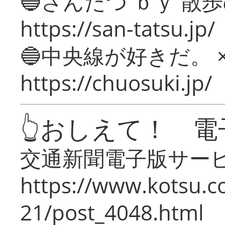
🔵さんたつ ｂｙ 散
https://san-tatsu.jp/
🔵中央線が好きだ。 
https://chuosuki.jp/
👆おしえて！ 電
交通新聞電子版サー
https://www.kotsu.c
21/post_4048.html