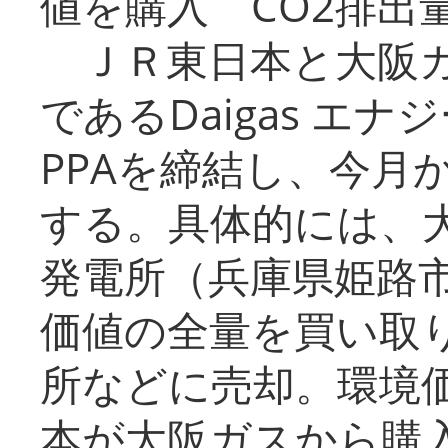
値を購入 CO2排出
ＪＲ東日本と大阪ガ
であるDaigas エ
PPAを締結し、今月
する。具体的には、
発電所（兵庫県姫路
価値の全量を買い取
所などに売却。環境
本が大阪ガスから購