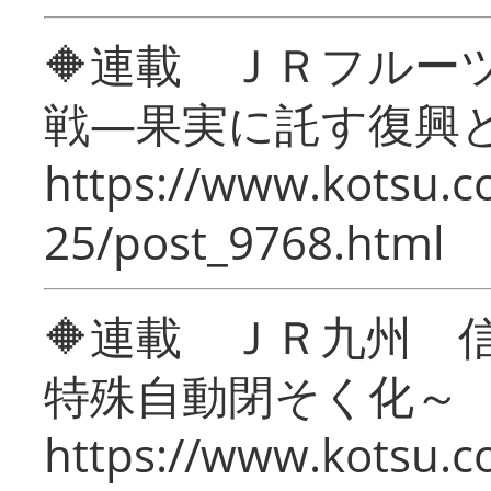
🔶連載 ＪＲフルー
戦―果実に託す復興
https://www.kotsu.c
25/post_9768.html
🔶連載 ＪＲ九州 
特殊自動閉そく化～
https://www.kotsu.c