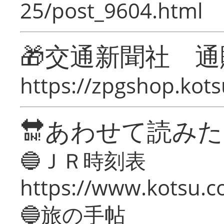
25/post_9604.html
🎁交通新聞社 通
https://zpgshop.kots
🔛あわせて読み
🔵ＪＲ時刻表
https://www.kotsu.co
🔵旅の手帖