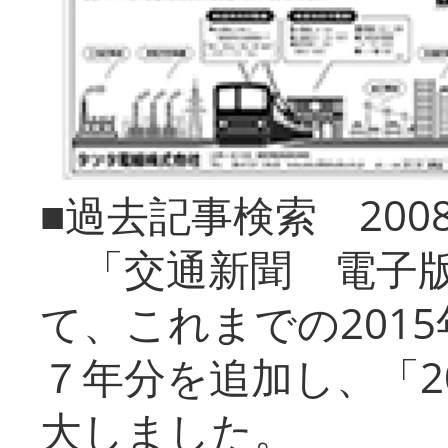
■過去記事検索 20
「交通新聞 電子版
て、これまでの201
７年分を追加し、「2
大しました