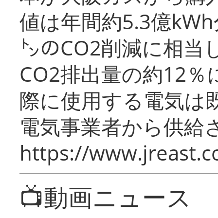
値は年間約5.3億kW
㌧のCO2削減に相当
CO2排出量の約12
際に使用する電気は
電気事業者から供給
https://www.jreast.co
📺動画ニュース