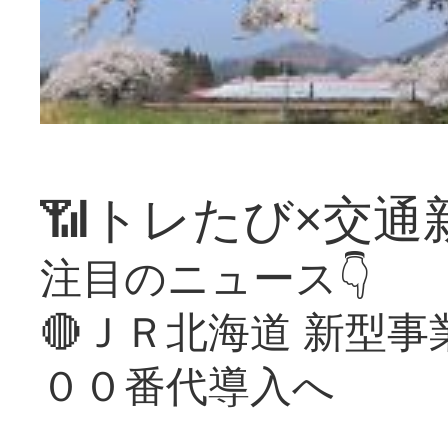
📶トレたび×交通
注目のニュース👇
🔴ＪＲ北海道 新型
００番代導入へ