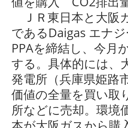
値を購入 CO2排出
ＪＲ東日本と大阪ガ
であるDaigas エ
PPAを締結し、今月
する。具体的には、
発電所（兵庫県姫路
価値の全量を買い取
所などに売却。環境
本が大阪ガスから購