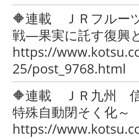
🔶連載 ＪＲフルー
戦―果実に託す復興
https://www.kotsu.c
25/post_9768.html
🔶連載 ＪＲ九州 
特殊自動閉そく化～
https://www.kotsu.c