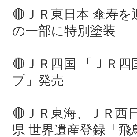
🔴ＪＲ東日本 傘寿
の一部に特別塗装
🔴ＪＲ四国 「ＪＲ
プ」発売
🔴ＪＲ東海、ＪＲ西
県 世界遺産登録「飛