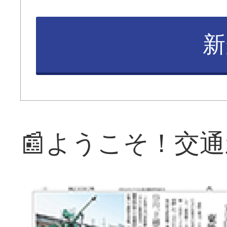
新
📰ようこそ！交