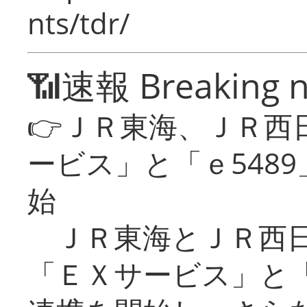
nts/tdr/
📶速報 Breaking 
👉ＪＲ東海、ＪＲ西
ービス」と「ｅ548
始
ＪＲ東海とＪＲ西日
「ＥＸサービス」と「