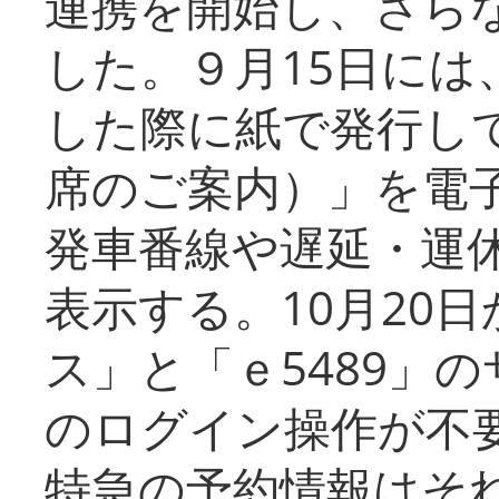
連携を開始し、さら
した。９月15日には
した際に紙で発行し
席のご案内）」を電
発車番線や遅延・運
表示する。10月20
ス」と「ｅ5489」
のログイン操作が不
特急の予約情報はそ