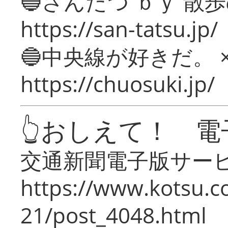
🔵さんたつ ｂｙ 散
https://san-tatsu.jp/
🔵中央線が好きだ。 
https://chuosuki.jp/
👆おしえて！ 電
交通新聞電子版サー
https://www.kotsu.c
21/post_4048.html