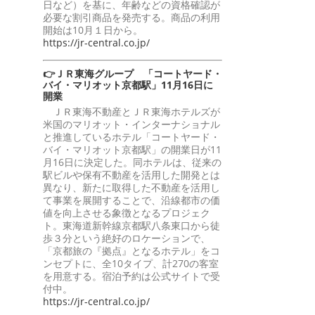
日など）を基に、年齢などの資格確認が
必要な割引商品を発売する。商品の利用
開始は10月１日から。
https://jr-central.co.jp/
👉ＪＲ東海グループ 「コートヤード・
バイ・マリオット京都駅」11月16日に
開業
ＪＲ東海不動産とＪＲ東海ホテルズが
米国のマリオット・インターナショナル
と推進しているホテル「コートヤード・
バイ・マリオット京都駅」の開業日が11
月16日に決定した。同ホテルは、従来の
駅ビルや保有不動産を活用した開発とは
異なり、新たに取得した不動産を活用し
て事業を展開することで、沿線都市の価
値を向上させる象徴となるプロジェク
ト。東海道新幹線京都駅八条東口から徒
歩３分という絶好のロケーションで、
「京都旅の『拠点』となるホテル」をコ
ンセプトに、全10タイプ、計270の客室
を用意する。宿泊予約は公式サイトで受
付中。
https://jr-central.co.jp/