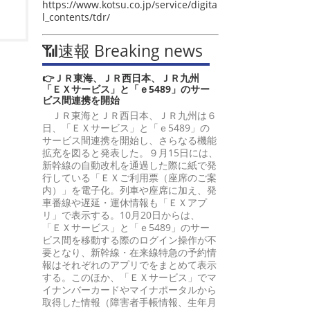
https://www.kotsu.co.jp/service/digita
l_contents/tdr/
📶速報 Breaking news
👉ＪＲ東海、ＪＲ西日本、ＪＲ九州
「ＥＸサービス」と「ｅ5489」のサー
ビス間連携を開始
ＪＲ東海とＪＲ西日本、ＪＲ九州は６
日、「ＥＸサービス」と「ｅ5489」の
サービス間連携を開始し、さらなる機能
拡充を図ると発表した。９月15日には、
新幹線の自動改札を通過した際に紙で発
行している「ＥＸご利用票（座席のご案
内）」を電子化。列車や座席に加え、発
車番線や遅延・運休情報も「ＥＸアプ
リ」で表示する。10月20日からは、
「ＥＸサービス」と「ｅ5489」のサー
ビス間を移動する際のログイン操作が不
要となり、新幹線・在来線特急の予約情
報はそれぞれのアプリでをまとめて表示
する。このほか、「ＥＸサービス」でマ
イナンバーカードやマイナポータルから
取得した情報（障害者手帳情報、生年月