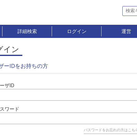
詳細検索
ログイン
運営
グイン
ザーIDをお持ちの方
ーザID
スワード
パスワードをお忘れの方はこち