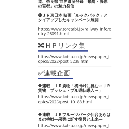
道、奈良県 世界遺産登録「飛鳥・藤原
の宮都」の魅力発信
🔴ＪＲ東日本 映画「ルックバック」と
タイアップしたキャンペーン展開
https://www.toretabi.jp/railway_info/e
ntry-26091.html
🔀ＨＰリンク集
https://www.kotsu.co.jp/newspaper_t
opics/2022/post_5238.html
✅連載企画
🔶連載 ＪＲ貨物「梅田峠に挑む～ＪＲ
貨物 プッシュ・プル運転導入～」
https://www.kotsu.co.jp/newspaper_t
opics/2026/post_10188.html
🔶連載 ＪＲフルーツパーク仙台あらは
まの挑戦―果実に託す復興と未来―
https://www.kotsu.co.jp/newspaper_t