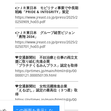
👉ＪＲ東日本 モビリティ事業で中長期
戦略「PRIDE & INTEGRITY」策定
https://www.jreast.co.jp/press/2025/2
0250909_ho03.pdf
👉ＪＲ東日本 グループ経営ビジョン
「勇翔 2034」
https://www.jreast.co.jp/press/2025/2
0250701_ho03.pdf
💖交通新聞社 不妊治療と仕事の両立支
援に取り組む先進企業
「プラチナくるみんプラス」認定を取得
https://prtimes.jp/main/html/rd/p/00
0000121.000050139.html
💖交通新聞社 女性活躍推進企業
「えるぼし」認定の最高位（３つ星）取
得
https://prtimes.jp/main/html/rd/p/00
0000105.000050139.html
ため
この画面を表示しな