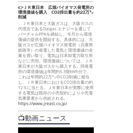
👉ＪＲ東日本 広畑バイオマス発電所の
環境価値を購入 CO2排出量を約22万㌧
削減
ＪＲ東日本と大阪ガスは、大阪ガスの
代理店であるDaigas エナジーを通じて
バーチャルPPAを締結し、今月から環境
価値の提供を開始する。具体的には、大
阪ガスが広畑バイオマス発電所（兵庫県
姫路市）の発電した電気と環境価値の全
量を買い取り、電気は日本卸電力取引所
などに売却。環境価値については、ＪＲ
東日本が大阪ガスから購入する。同発電
所の環境価値は年間約5.3億kWh分で、
これは年間約22万㌧のCO2削減に相当
し、ＪＲ東日本におけるCO2排出量の約
12％に当たる。ＪＲ東日本が実際に使用
する電気は既存の小売契約により小売電
気事業者から供給される。
https://www.jreast.co.jp/
📺動画ニュース