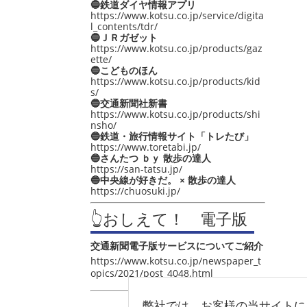
🔵鉄道ダイヤ情報アプリ
https://www.kotsu.co.jp/service/digita
l_contents/tdr/
🔵ＪＲガゼット
https://www.kotsu.co.jp/products/gaz
ette/
🔵こどものほん
https://www.kotsu.co.jp/products/kid
s/
🔵交通新聞社新書
https://www.kotsu.co.jp/products/shi
nsho/
🔵鉄道・旅行情報サイト「トレたび」
https://www.toretabi.jp/
🔵さんたつ ｂｙ 散歩の達人
https://san-tatsu.jp/
🔵中央線が好きだ。 × 散歩の達人
https://chuosuki.jp/
👆おしえて！ 電子版
交通新聞電子版サービスについてご紹介
https://www.kotsu.co.jp/newspaper_t
opics/2021/post_4048.html
弊社では、お客様の当サイトに