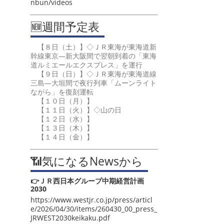
nbun/videos
🆕週間予定表
【８日（土）】◇ＪＲ東海が東海道新
幹線東京―新大阪間で翌朝到着の「東海
道ルミエールエクスプレス」を運行
【９日（日）】◇ＪＲ東海が東海道線
三島―大垣間で夜行列車「ムーンライト
ながら」を復刻運転
【１０日（月）】
【１１日（火）】◇山の日
【１２日（水）】
【１３日（木）】
【１４日（金）】
📶気になるNewsから
👉ＪＲ西日本グループ中期経営計画
2030
https://www.westjr.co.jp/press/articl
e/2026/04/30/items/260430_00_press_
JRWEST2030keikaku.pdf