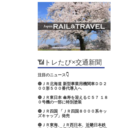
📶トレたび×交通新聞
注目のニュース👇
🔴ＪＲ北海道 新型事業用機関車ＤＤ２
００形５００番代導入へ
🔴ＪＲ東日本 傘寿を迎えるＣ５７ １８
０号機の一部に特別塗装
🔴ＪＲ四国 「ＪＲ四国８０００系キッ
ズキャップ」発売
🔴ＪＲ東海、ＪＲ西日本、近畿日本鉄