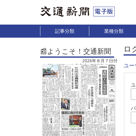
記事分類
業種分類
ロ
📰ようこそ！交通新聞
2026年８月７日付
ユー
ユ
パ