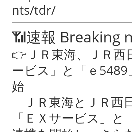
nts/tdr/
📶速報 Breaking 
👉ＪＲ東海、ＪＲ西
ービス」と「ｅ548
始
ＪＲ東海とＪＲ西日
「ＥＸサービス」と「