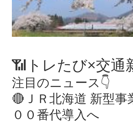
📶トレたび×交通
注目のニュース👇
🔴ＪＲ北海道 新型
００番代導入へ