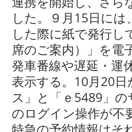
連携を開始し、さら
した。９月15日には
した際に紙で発行し
席のご案内）」を電
発車番線や遅延・運
表示する。10月20
ス」と「ｅ5489」
のログイン操作が不
特急の予約情報はそ