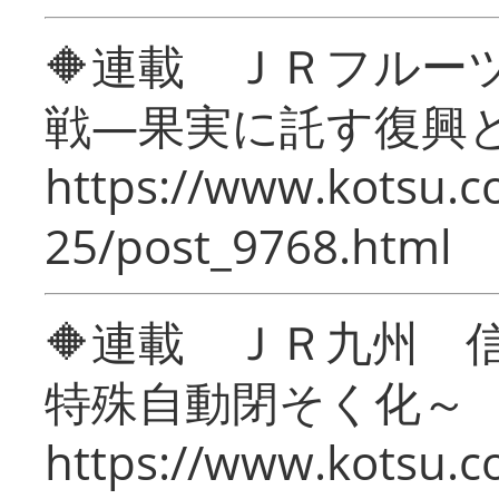
🔶連載 ＪＲフルー
戦―果実に託す復興
https://www.kotsu.c
25/post_9768.html
🔶連載 ＪＲ九州 
特殊自動閉そく化～
https://www.kotsu.c