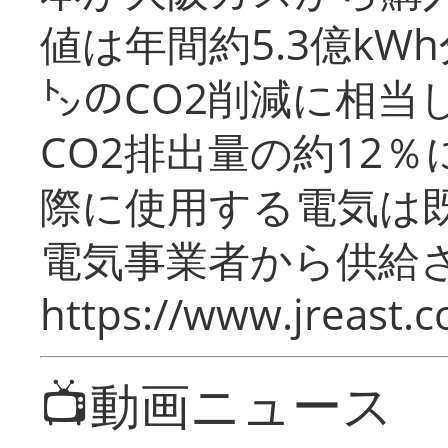
値は年間約5.3億kW
㌧のCO2削減に相当
CO2排出量の約12
際に使用する電気は
電気事業者から供給
https://www.jreast.co
📺動画ニュース