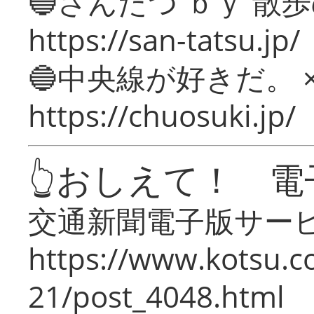
🔵さんたつ ｂｙ 散
https://san-tatsu.jp/
🔵中央線が好きだ。 
https://chuosuki.jp/
👆おしえて！ 電
交通新聞電子版サー
https://www.kotsu.c
21/post_4048.html