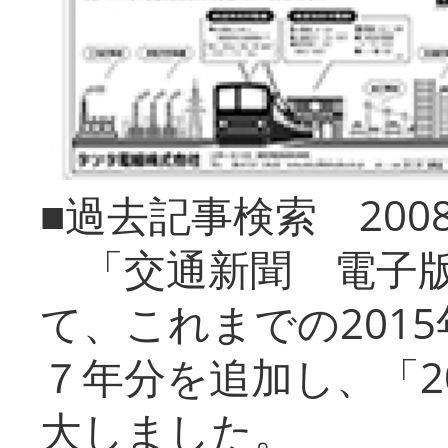
■過去記事検索 20
「交通新聞 電子版
て、これまでの201
７年分を追加し、「2
大しました