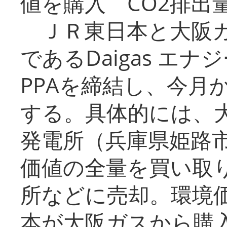
値を購入 CO2排出
ＪＲ東日本と大阪ガ
であるDaigas エ
PPAを締結し、今月
する。具体的には、
発電所（兵庫県姫路
価値の全量を買い取
所などに売却。環境
本が大阪ガスから購