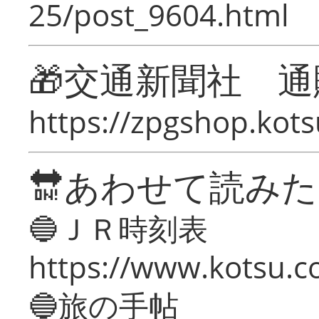
25/post_9604.html
🎁交通新聞社 通
https://zpgshop.kots
🔛あわせて読み
🔵ＪＲ時刻表
https://www.kotsu.co
🔵旅の手帖