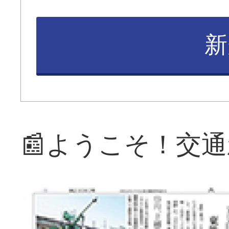
新
📰ようこそ！交