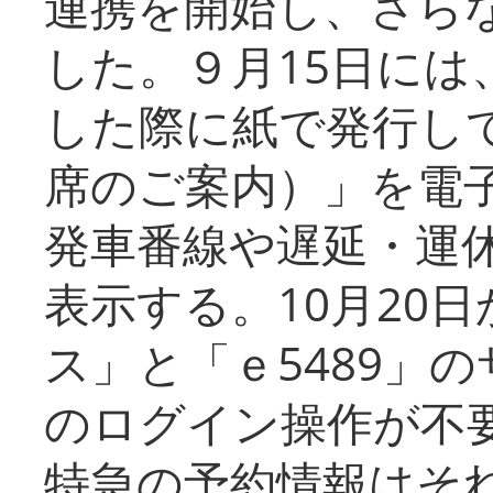
連携を開始し、さら
した。９月15日には
した際に紙で発行し
席のご案内）」を電
発車番線や遅延・運
表示する。10月20
ス」と「ｅ5489」
のログイン操作が不
特急の予約情報はそ