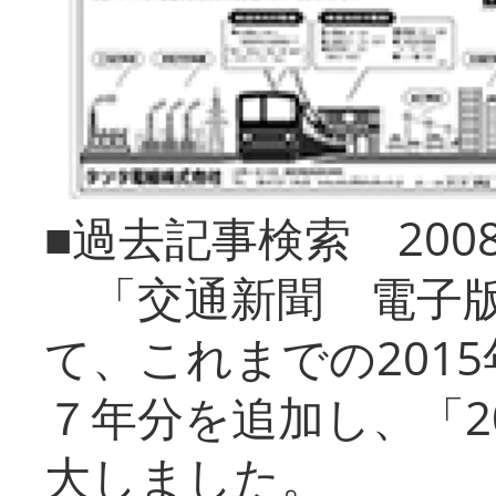
■過去記事検索 20
「交通新聞 電子版
て、これまでの201
７年分を追加し、「2
大しました