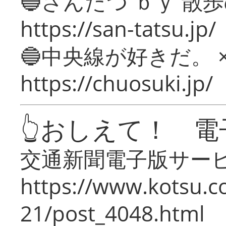
🔵さんたつ ｂｙ 散
https://san-tatsu.jp/
🔵中央線が好きだ。 
https://chuosuki.jp/
👆おしえて！ 電
交通新聞電子版サー
https://www.kotsu.c
21/post_4048.html