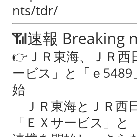
nts/tdr/
📶速報 Breaking 
👉ＪＲ東海、ＪＲ西
ービス」と「ｅ548
始
ＪＲ東海とＪＲ西日
「ＥＸサービス」と「