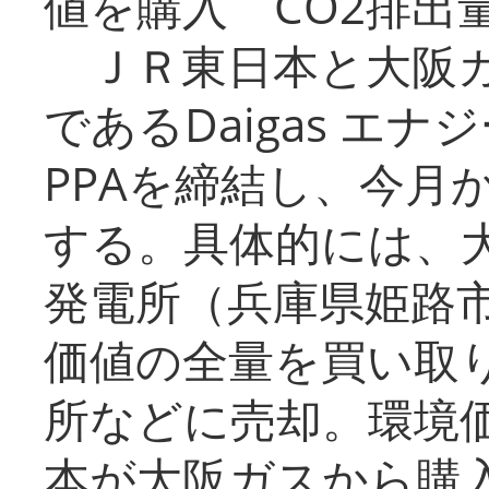
値を購入 CO2排出
ＪＲ東日本と大阪ガ
であるDaigas エ
PPAを締結し、今月
する。具体的には、
発電所（兵庫県姫路
価値の全量を買い取
所などに売却。環境
本が大阪ガスから購