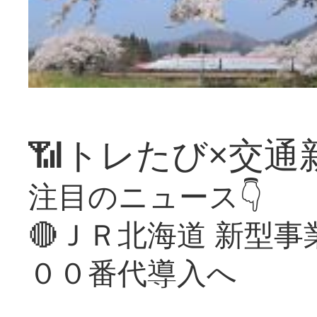
📶トレたび×交通
注目のニュース👇
🔴ＪＲ北海道 新型
００番代導入へ