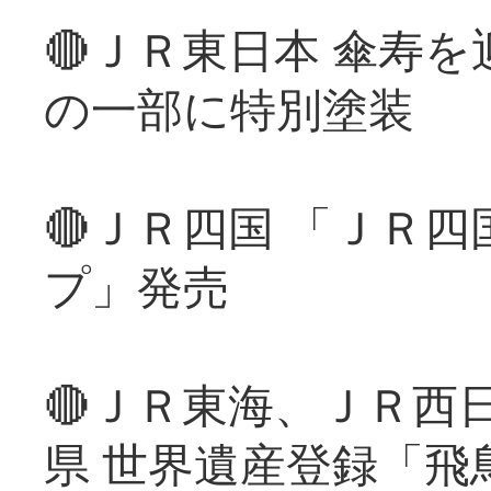
🔴ＪＲ東日本 傘寿
の一部に特別塗装
🔴ＪＲ四国 「ＪＲ
プ」発売
🔴ＪＲ東海、ＪＲ西
県 世界遺産登録「飛