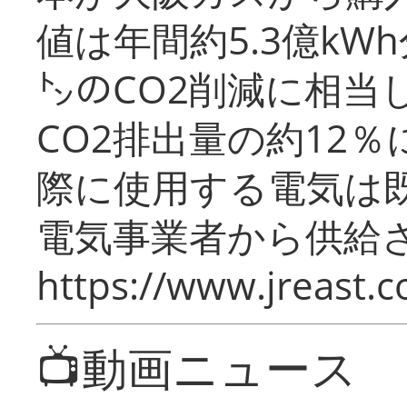
値は年間約5.3億kW
㌧のCO2削減に相当
CO2排出量の約12
際に使用する電気は
電気事業者から供給
https://www.jreast.co
📺動画ニュース