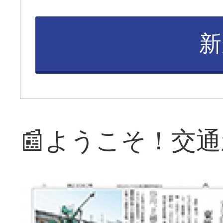
新
📰ようこそ！交