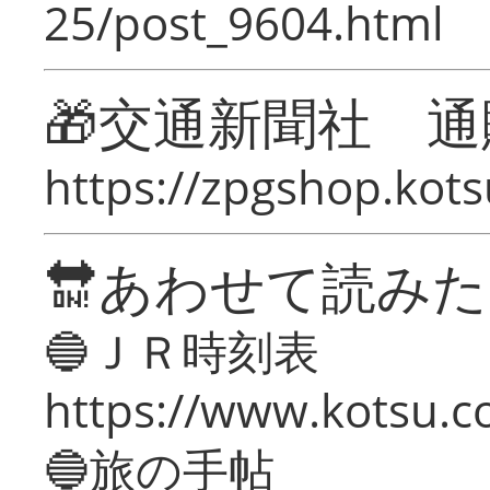
25/post_9604.html
🎁交通新聞社 通
https://zpgshop.kots
🔛あわせて読み
🔵ＪＲ時刻表
https://www.kotsu.co
🔵旅の手帖