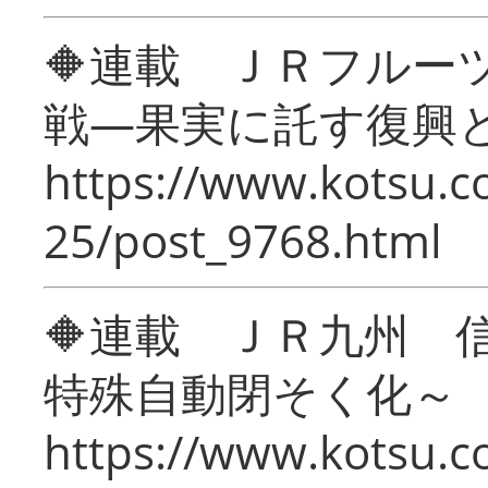
🔶連載 ＪＲフルー
戦―果実に託す復興
https://www.kotsu.c
25/post_9768.html
🔶連載 ＪＲ九州 
特殊自動閉そく化～
https://www.kotsu.c