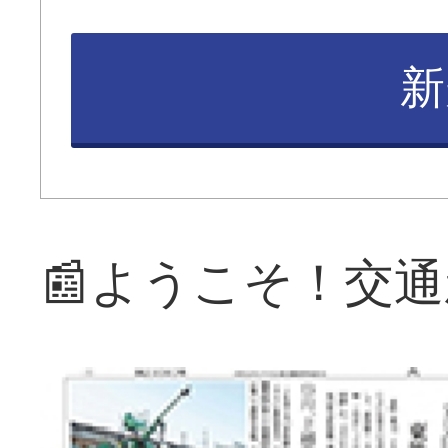
新
📰ようこそ！交