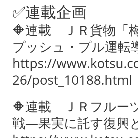
✅連載企画
🔶連載 ＪＲ貨物
プッシュ・プル運転
https://www.kotsu.c
26/post_10188.html
🔶連載 ＪＲフルー
戦―果実に託す復興