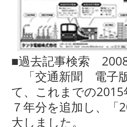
■過去記事検索 20
「交通新聞 電子版
て、これまでの201
７年分を追加し、「2
大しました