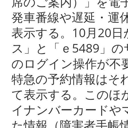
席のご案内）」を電
発車番線や遅延・運
表示する。10月20
ス」と「ｅ5489」
のログイン操作が不
特急の予約情報はそ
て表示する。このほ
イナンバーカードや
た情報（障害者手帳