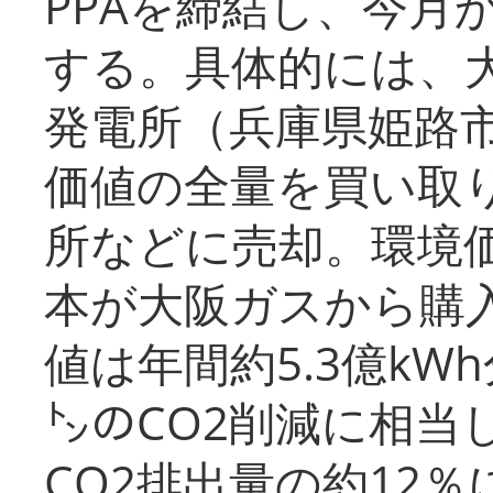
PPAを締結し、今月
する。具体的には、
発電所（兵庫県姫路
価値の全量を買い取
所などに売却。環境
本が大阪ガスから購
値は年間約5.3億kW
㌧のCO2削減に相当
CO2排出量の約12