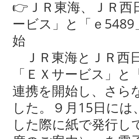
👉ＪＲ東海、ＪＲ西
ービス」と「ｅ548
始
ＪＲ東海とＪＲ西日
「ＥＸサービス」と「
連携を開始し、さら
した。９月15日には
した際に紙で発行し