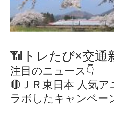
📶トレたび×交通
注目のニュース👇
🔴ＪＲ東日本 人気
ラボしたキャンペー