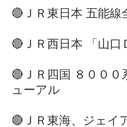
🔴ＪＲ東日本 五能
🔴ＪＲ西日本 「山
🔴ＪＲ四国 ８００
ューアル
🔴ＪＲ東海、ジェイ