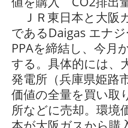
値を購入 CO2排出
ＪＲ東日本と大阪ガ
であるDaigas エ
PPAを締結し、今月
する。具体的には、
発電所（兵庫県姫路
価値の全量を買い取
所などに売却。環境
本が大阪ガスから購