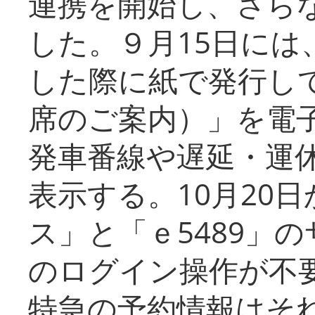
連携を開始し、さら
した。９月15日には
した際に紙で発行し
席のご案内）」を電
発車番線や遅延・運
表示する。10月20
ス」と「ｅ5489」
のログイン操作が不
特急の予約情報はそ