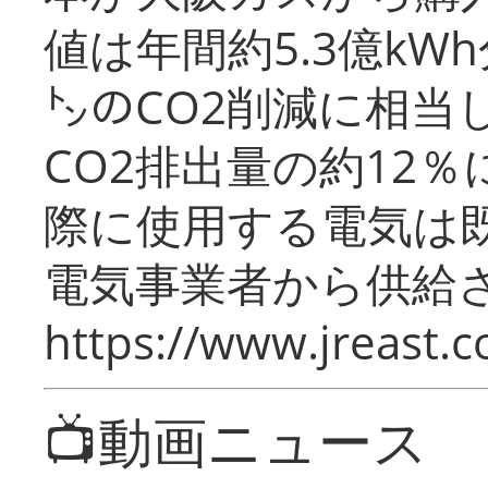
値は年間約5.3億kW
㌧のCO2削減に相当
CO2排出量の約12
際に使用する電気は
電気事業者から供給
https://www.jreast.co
📺動画ニュース