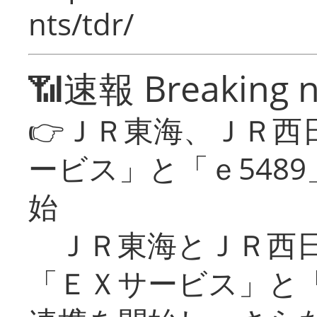
nts/tdr/
📶速報 Breaking 
👉ＪＲ東海、ＪＲ西
ービス」と「ｅ548
始
ＪＲ東海とＪＲ西日
「ＥＸサービス」と「