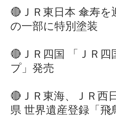
🔴ＪＲ東日本 傘寿
の一部に特別塗装
🔴ＪＲ四国 「ＪＲ
プ」発売
🔴ＪＲ東海、ＪＲ西
県 世界遺産登録「飛