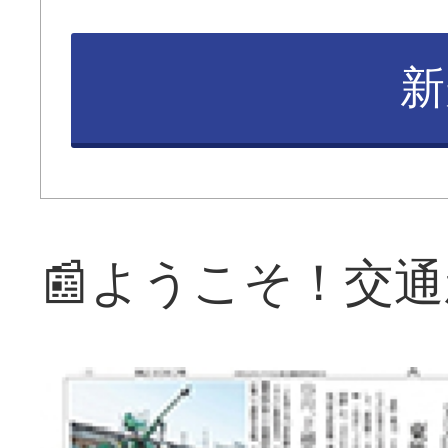
新
📰ようこそ！交