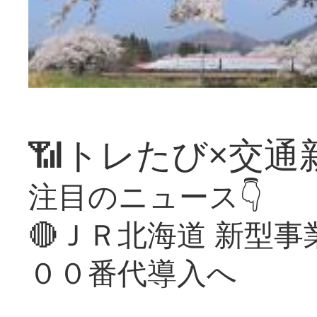
📶トレたび×交通
注目のニュース👇
🔴ＪＲ北海道 新型
００番代導入へ