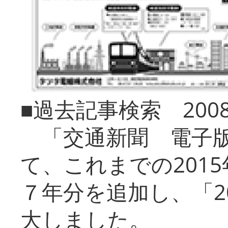
■過去記事検索 20
「交通新聞 電子版
て、これまでの201
７年分を追加し、「2
大しました