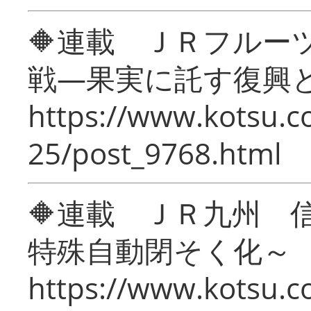
🔶連載 ＪＲフルー
戦―果実に託す復興
https://www.kotsu.c
25/post_9768.html
🔶連載 ＪＲ九州 
特殊自動閉そく化～
https://www.kotsu.c