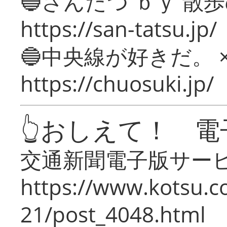
🔵さんたつ ｂｙ 散
https://san-tatsu.jp/
🔵中央線が好きだ。 
https://chuosuki.jp/
👆おしえて！ 電
交通新聞電子版サー
https://www.kotsu.c
21/post_4048.html