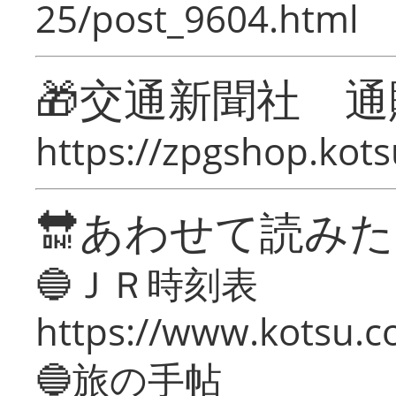
25/post_9604.html
🎁交通新聞社 通
https://zpgshop.kots
🔛あわせて読み
🔵ＪＲ時刻表
https://www.kotsu.co
🔵旅の手帖