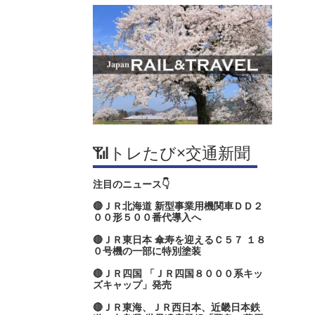
📶トレたび×交通新聞
注目のニュース👇
🔴ＪＲ北海道 新型事業用機関車ＤＤ２
００形５００番代導入へ
🔴ＪＲ東日本 傘寿を迎えるＣ５７ １８
０号機の一部に特別塗装
🔴ＪＲ四国 「ＪＲ四国８０００系キッ
ズキャップ」発売
🔴ＪＲ東海、ＪＲ西日本、近畿日本鉄