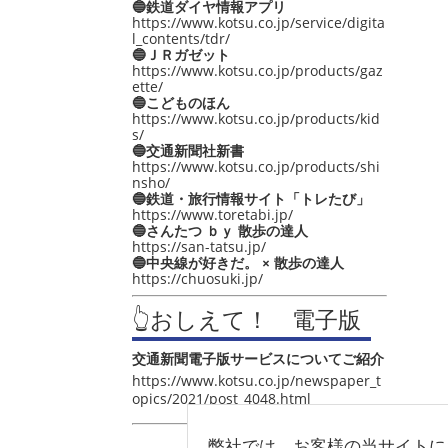
🔵鉄道ダイヤ情報アプリ
https://www.kotsu.co.jp/service/digita
l_contents/tdr/
🔵ＪＲガゼット
https://www.kotsu.co.jp/products/gaz
ette/
🔵こどものほん
https://www.kotsu.co.jp/products/kid
s/
🔵交通新聞社新書
https://www.kotsu.co.jp/products/shi
nsho/
🔵鉄道・旅行情報サイト「トレたび」
https://www.toretabi.jp/
🔵さんたつ ｂｙ 散歩の達人
https://san-tatsu.jp/
🔵中央線が好きだ。 × 散歩の達人
https://chuosuki.jp/
👆おしえて！ 電子版
交通新聞電子版サービスについてご紹介
https://www.kotsu.co.jp/newspaper_t
opics/2021/post_4048.html
弊社では、お客様の当サイトに