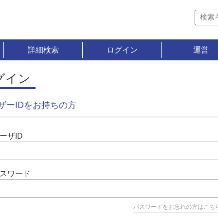
詳細検索
ログイン
運営
グイン
ザーIDをお持ちの方
ーザID
スワード
パスワードをお忘れの方はこち