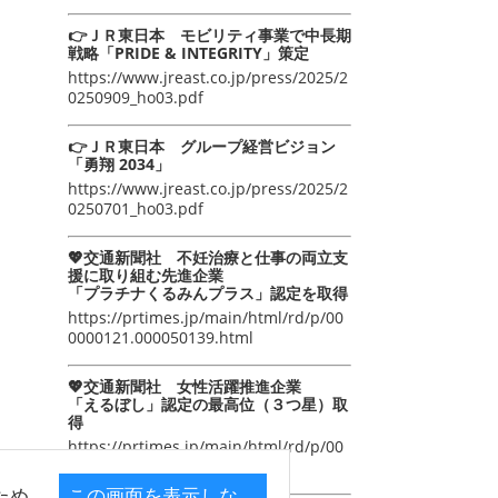
👉ＪＲ東日本 モビリティ事業で中長期
戦略「PRIDE & INTEGRITY」策定
https://www.jreast.co.jp/press/2025/2
0250909_ho03.pdf
👉ＪＲ東日本 グループ経営ビジョン
「勇翔 2034」
https://www.jreast.co.jp/press/2025/2
0250701_ho03.pdf
💖交通新聞社 不妊治療と仕事の両立支
援に取り組む先進企業
「プラチナくるみんプラス」認定を取得
https://prtimes.jp/main/html/rd/p/00
0000121.000050139.html
💖交通新聞社 女性活躍推進企業
「えるぼし」認定の最高位（３つ星）取
得
https://prtimes.jp/main/html/rd/p/00
0000105.000050139.html
ため
この画面を表示しな