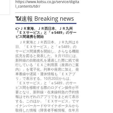
https://www.kotsu.co.jp/service/digita
l_contents/tdr/
📶速報 Breaking news
👉ＪＲ東海、ＪＲ西日本、ＪＲ九州
「ＥＸサービス」と「ｅ5489」のサー
ビス間連携を開始
ＪＲ東海とＪＲ西日本、ＪＲ九州は６
日、「ＥＸサービス」と「ｅ5489」の
サービス間連携を開始し、さらなる機能
拡充を図ると発表した。９月15日には、
新幹線の自動改札を通過した際に紙で発
行している「ＥＸご利用票（座席のご案
内）」を電子化。列車や座席に加え、発
車番線や遅延・運休情報も「ＥＸアプ
リ」で表示する。10月20日からは、
「ＥＸサービス」と「ｅ5489」のサー
ビス間を移動する際のログイン操作が不
要となり、新幹線・在来線特急の予約情
報はそれぞれのアプリでをまとめて表示
する。このほか、「ＥＸサービス」でマ
イナンバーカードやマイナポータルから
取得した情報（障害者手帳情報、生年月