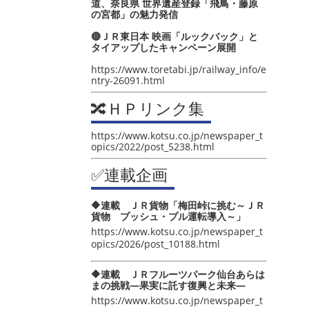
道、奈良県 世界遺産登録「飛鳥・藤原
の宮都」の魅力発信
🔴ＪＲ東日本 映画「ルックバック」と
タイアップしたキャンペーン展開
https://www.toretabi.jp/railway_info/e
ntry-26091.html
🔀ＨＰリンク集
https://www.kotsu.co.jp/newspaper_t
opics/2022/post_5238.html
✅連載企画
🔶連載 ＪＲ貨物「梅田峠に挑む～ＪＲ
貨物 プッシュ・プル運転導入～」
https://www.kotsu.co.jp/newspaper_t
opics/2026/post_10188.html
🔶連載 ＪＲフルーツパーク仙台あらは
まの挑戦―果実に託す復興と未来―
https://www.kotsu.co.jp/newspaper_t