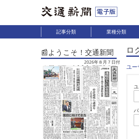
記事分類
業種分類
ロ
📰ようこそ！交通新聞
2026年８月７日付
ユー
ユ
パ