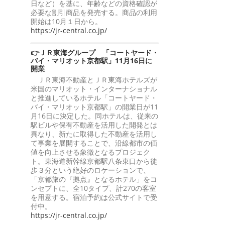
日など）を基に、年齢などの資格確認が
必要な割引商品を発売する。商品の利用
開始は10月１日から。
https://jr-central.co.jp/
👉ＪＲ東海グループ 「コートヤード・
バイ・マリオット京都駅」11月16日に
開業
ＪＲ東海不動産とＪＲ東海ホテルズが
米国のマリオット・インターナショナル
と推進しているホテル「コートヤード・
バイ・マリオット京都駅」の開業日が11
月16日に決定した。同ホテルは、従来の
駅ビルや保有不動産を活用した開発とは
異なり、新たに取得した不動産を活用し
て事業を展開することで、沿線都市の価
値を向上させる象徴となるプロジェク
ト。東海道新幹線京都駅八条東口から徒
歩３分という絶好のロケーションで、
「京都旅の『拠点』となるホテル」をコ
ンセプトに、全10タイプ、計270の客室
を用意する。宿泊予約は公式サイトで受
付中。
https://jr-central.co.jp/