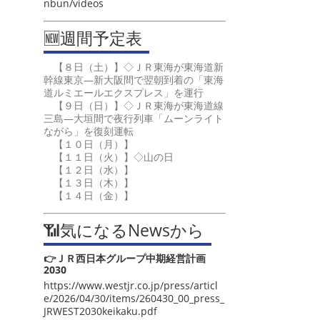
nbun/videos
🆕週間予定表
【８日（土）】◇ＪＲ東海が東海道新
幹線東京―新大阪間で翌朝到着の「東海
道ルミエールエクスプレス」を運行
【９日（日）】◇ＪＲ東海が東海道線
三島―大垣間で夜行列車「ムーンライト
ながら」を復刻運転
【１０日（月）】
【１１日（火）】◇山の日
【１２日（水）】
【１３日（木）】
【１４日（金）】
📶気になるNewsから
👉ＪＲ西日本グループ中期経営計画
2030
https://www.westjr.co.jp/press/articl
e/2026/04/30/items/260430_00_press_
JRWEST2030keikaku.pdf