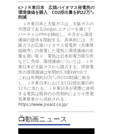
👉ＪＲ東日本 広畑バイオマス発電所の
環境価値を購入 CO2排出量を約22万㌧
削減
ＪＲ東日本と大阪ガスは、大阪ガスの
代理店であるDaigas エナジーを通じて
バーチャルPPAを締結し、今月から環境
価値の提供を開始する。具体的には、大
阪ガスが広畑バイオマス発電所（兵庫県
姫路市）の発電した電気と環境価値の全
量を買い取り、電気は日本卸電力取引所
などに売却。環境価値については、ＪＲ
東日本が大阪ガスから購入する。同発電
所の環境価値は年間約5.3億kWh分で、
これは年間約22万㌧のCO2削減に相当
し、ＪＲ東日本におけるCO2排出量の約
12％に当たる。ＪＲ東日本が実際に使用
する電気は既存の小売契約により小売電
気事業者から供給される。
https://www.jreast.co.jp/
📺動画ニュース