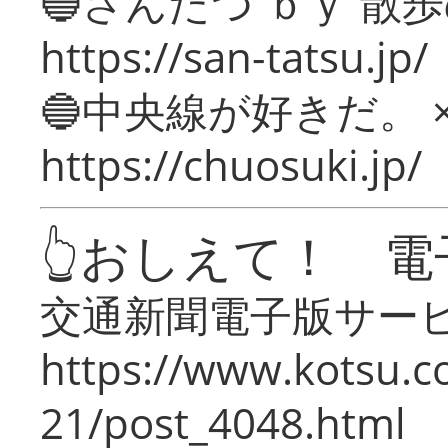
🔵さんたつ ｂｙ 散
https://san-tatsu.jp/
🔵中央線が好きだ。 
https://chuosuki.jp/
👆おしえて！ 電
交通新聞電子版サー
https://www.kotsu.c
21/post_4048.html