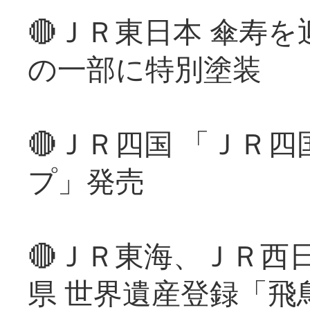
🔴ＪＲ東日本 傘寿
の一部に特別塗装
🔴ＪＲ四国 「ＪＲ
プ」発売
🔴ＪＲ東海、ＪＲ西
県 世界遺産登録「飛