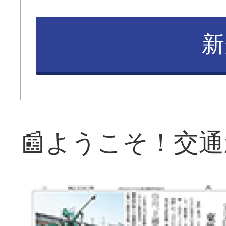
新
📰ようこそ！交