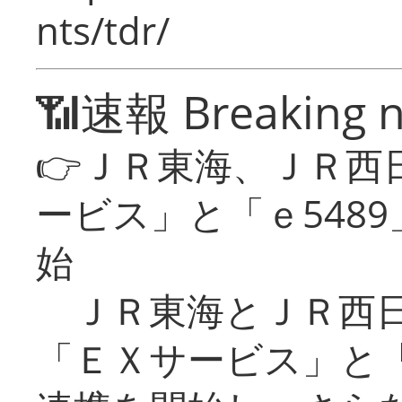
nts/tdr/
📶速報 Breaking 
👉ＪＲ東海、ＪＲ西
ービス」と「ｅ548
始
ＪＲ東海とＪＲ西日
「ＥＸサービス」と「