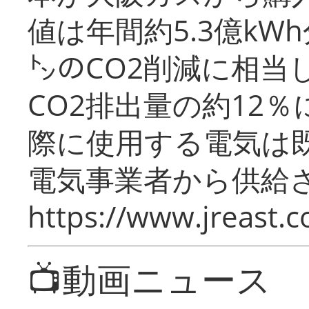
値は年間約5.3億kW
㌧のCO2削減に相当
CO2排出量の約12
際に使用する電気は
電気事業者から供給
https://www.jreast.co
📺動画ニュース