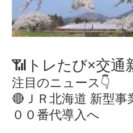
📶トレたび×交通
注目のニュース👇
🔴ＪＲ北海道 新型
００番代導入へ