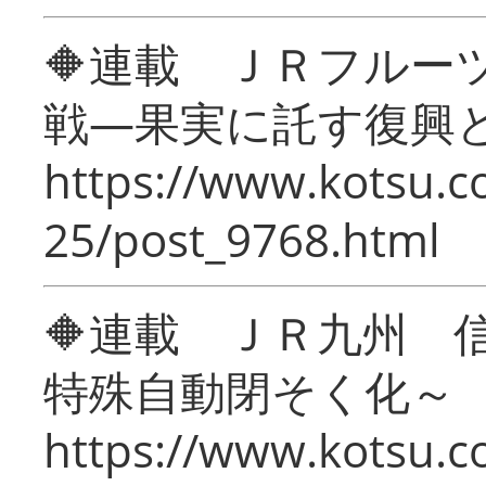
🔶連載 ＪＲフルー
戦―果実に託す復興
https://www.kotsu.c
25/post_9768.html
🔶連載 ＪＲ九州 
特殊自動閉そく化～
https://www.kotsu.c