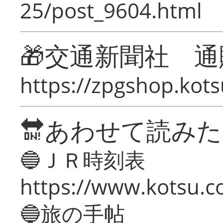
25/post_9604.html
🎁交通新聞社 通
https://zpgshop.kots
🔛あわせて読み
🔵ＪＲ時刻表
https://www.kotsu.co
🔵旅の手帖