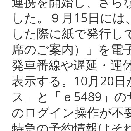
連携を開始し、さら
した。９月15日には
した際に紙で発行し
席のご案内）」を電
発車番線や遅延・運
表示する。10月20
ス」と「ｅ5489」
のログイン操作が不
特急の予約情報はそ