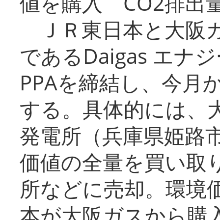
値を購入 CO2排出
ＪＲ東日本と大阪ガ
であるDaigas エ
PPAを締結し、今月
する。具体的には、
発電所（兵庫県姫路
価値の全量を買い取
所などに売却。環境
本が大阪ガスから購