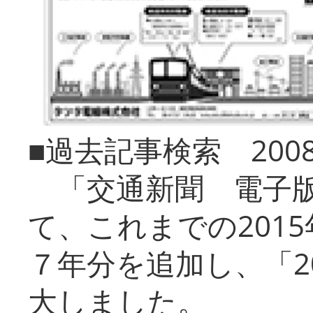
■過去記事検索 20
「交通新聞 電子版
て、これまでの201
７年分を追加し、「2
大しました