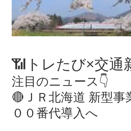
📶トレたび×交通
注目のニュース👇
🔴ＪＲ北海道 新型
００番代導入へ