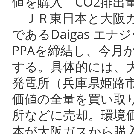
値を購入 CO2排出
ＪＲ東日本と大阪ガ
であるDaigas エ
PPAを締結し、今月
する。具体的には、
発電所（兵庫県姫路
価値の全量を買い取
所などに売却。環境
本が大阪ガスから購