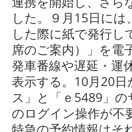
連携を開始し、さら
した。９月15日には
した際に紙で発行し
席のご案内）」を電
発車番線や遅延・運
表示する。10月20
ス」と「ｅ5489」
のログイン操作が不
特急の予約情報はそ