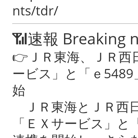
nts/tdr/
📶速報 Breaking 
👉ＪＲ東海、ＪＲ西
ービス」と「ｅ548
始
ＪＲ東海とＪＲ西日
「ＥＸサービス」と「