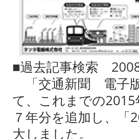
■過去記事検索 20
「交通新聞 電子版
て、これまでの201
７年分を追加し、「2
大しました