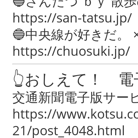
🔵さんたつ ｂｙ 散
https://san-tatsu.jp/
🔵中央線が好きだ。 
https://chuosuki.jp/
👆おしえて！ 電
交通新聞電子版サー
https://www.kotsu.c
21/post_4048.html