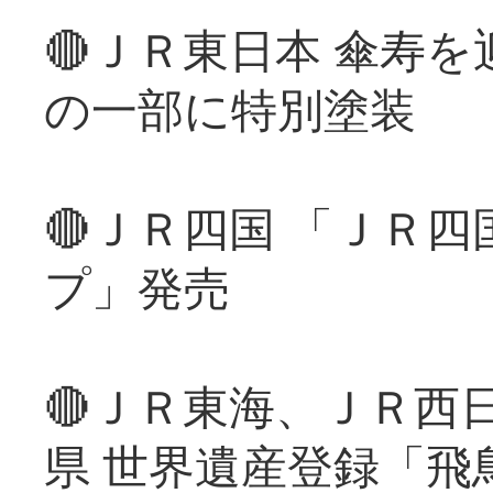
🔴ＪＲ東日本 傘寿
の一部に特別塗装
🔴ＪＲ四国 「ＪＲ
プ」発売
🔴ＪＲ東海、ＪＲ西
県 世界遺産登録「飛