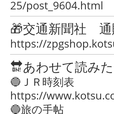
25/post_9604.html
🎁交通新聞社 通
https://zpgshop.kots
🔛あわせて読み
🔵ＪＲ時刻表
https://www.kotsu.co
🔵旅の手帖