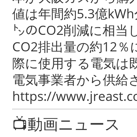
値は年間約5.3億kW
㌧のCO2削減に相当
CO2排出量の約12
際に使用する電気は
電気事業者から供給
https://www.jreast.co
📺動画ニュース