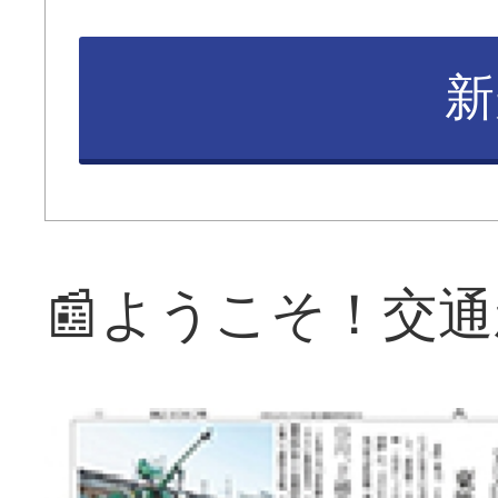
新
📰ようこそ！交