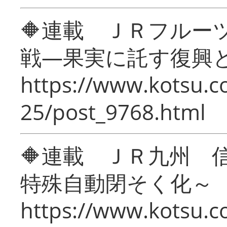
🔶連載 ＪＲフルー
戦―果実に託す復興
https://www.kotsu.c
25/post_9768.html
🔶連載 ＪＲ九州 
特殊自動閉そく化～
https://www.kotsu.c