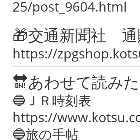
25/post_9604.html
🎁交通新聞社 通
https://zpgshop.kots
🔛あわせて読み
🔵ＪＲ時刻表
https://www.kotsu.co
🔵旅の手帖