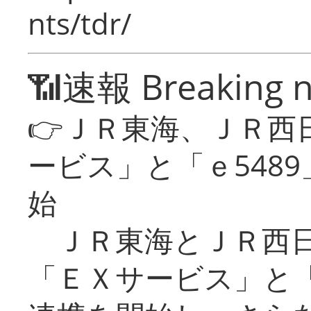
nts/tdr/
📶速報 Breaking 
👉ＪＲ東海、ＪＲ西
ービス」と「ｅ548
始
ＪＲ東海とＪＲ西日
「ＥＸサービス」と「