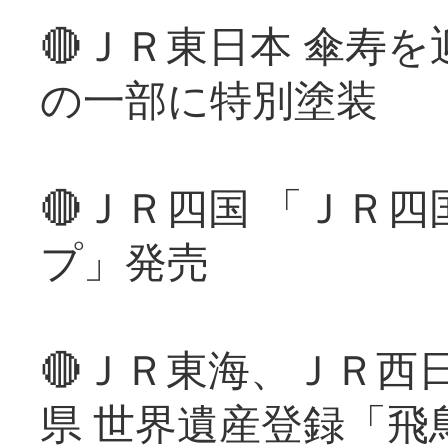
🔴ＪＲ東日本 傘寿
の一部に特別塗装
🔴ＪＲ四国 「ＪＲ
プ」発売
🔴ＪＲ東海、ＪＲ西
県 世界遺産登録「飛