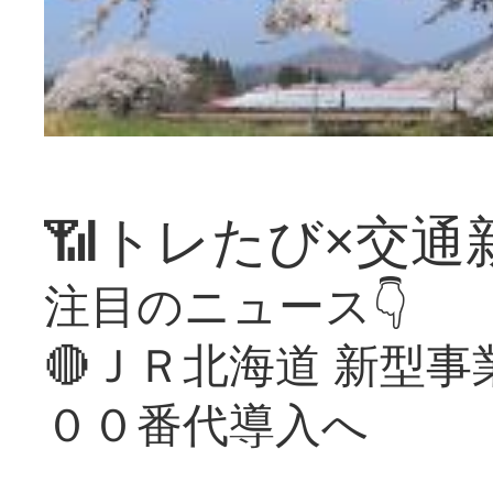
📶トレたび×交通
注目のニュース👇
🔴ＪＲ北海道 新型
００番代導入へ