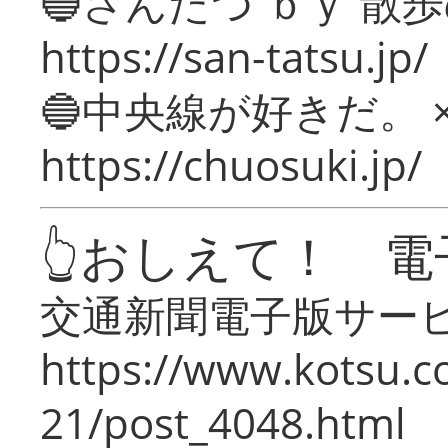
🔵さんたつ ｂｙ 散
https://san-tatsu.jp/
🔵中央線が好きだ。 
https://chuosuki.jp/
👆おしえて！ 電
交通新聞電子版サー
https://www.kotsu.c
21/post_4048.html