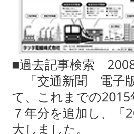
■過去記事検索 20
「交通新聞 電子版
て、これまでの201
７年分を追加し、「2
大しました