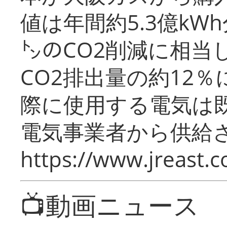
値は年間約5.3億kW
㌧のCO2削減に相当
CO2排出量の約12
際に使用する電気は
電気事業者から供給
https://www.jreast.co
📺動画ニュース