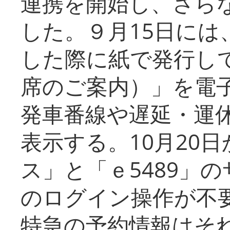
連携を開始し、さら
した。９月15日には
した際に紙で発行し
席のご案内）」を電
発車番線や遅延・運
表示する。10月20
ス」と「ｅ5489」
のログイン操作が不
特急の予約情報はそ