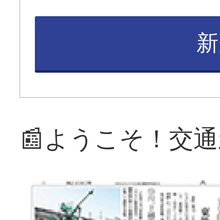
新
📰ようこそ！交