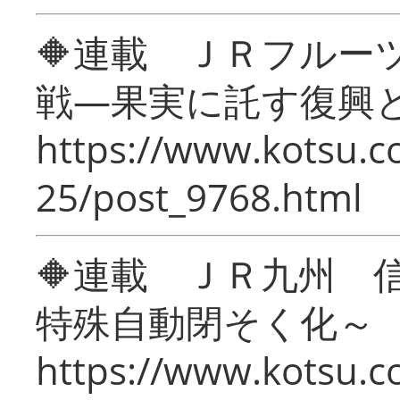
🔶連載 ＪＲフルー
戦―果実に託す復興
https://www.kotsu.c
25/post_9768.html
🔶連載 ＪＲ九州 
特殊自動閉そく化～
https://www.kotsu.c