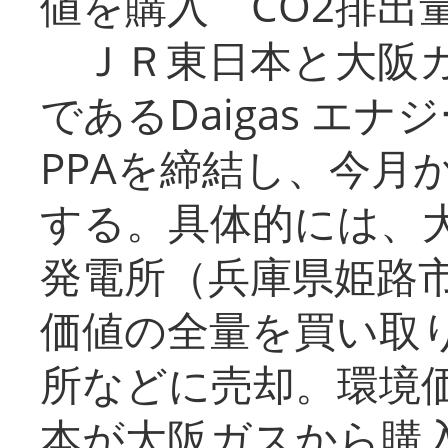
値を購入 CO2排出
ＪＲ東日本と大阪ガ
であるDaigas エ
PPAを締結し、今月
する。具体的には、
発電所（兵庫県姫路
価値の全量を買い取
所などに売却。環境
本が大阪ガスから購