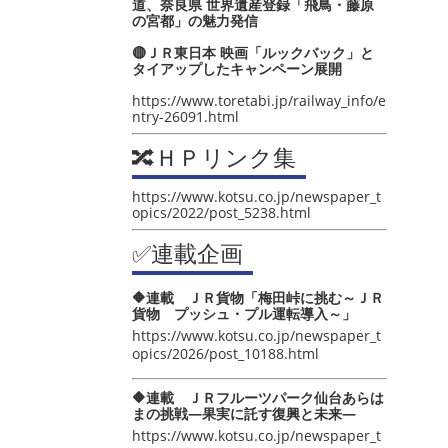
道、奈良県 世界遺産登録「飛鳥・藤原
の宮都」の魅力発信
🔴ＪＲ東日本 映画「ルックバック」と
タイアップしたキャンペーン展開
https://www.toretabi.jp/railway_info/e
ntry-26091.html
🔀ＨＰリンク集
https://www.kotsu.co.jp/newspaper_t
opics/2022/post_5238.html
✅連載企画
🔶連載 ＪＲ貨物「梅田峠に挑む～ＪＲ
貨物 プッシュ・プル運転導入～」
https://www.kotsu.co.jp/newspaper_t
opics/2026/post_10188.html
🔶連載 ＪＲフルーツパーク仙台あらは
まの挑戦―果実に託す復興と未来―
https://www.kotsu.co.jp/newspaper_t