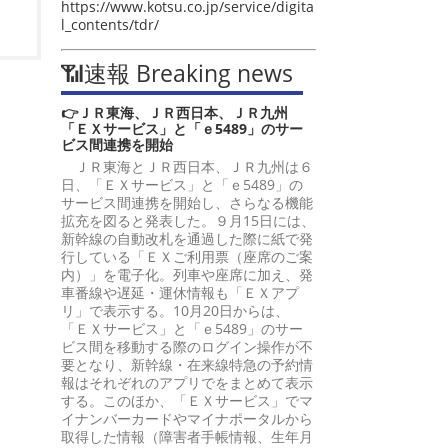
https://www.kotsu.co.jp/service/digita
l_contents/tdr/
📶速報 Breaking news
👉ＪＲ東海、ＪＲ西日本、ＪＲ九州
「ＥＸサービス」と「ｅ5489」のサー
ビス間連携を開始
ＪＲ東海とＪＲ西日本、ＪＲ九州は６
日、「ＥＸサービス」と「ｅ5489」の
サービス間連携を開始し、さらなる機能
拡充を図ると発表した。９月15日には、
新幹線の自動改札を通過した際に紙で発
行している「ＥＸご利用票（座席のご案
内）」を電子化。列車や座席に加え、発
車番線や遅延・運休情報も「ＥＸアプ
リ」で表示する。10月20日からは、
「ＥＸサービス」と「ｅ5489」のサー
ビス間を移動する際のログイン操作が不
要となり、新幹線・在来線特急の予約情
報はそれぞれのアプリでをまとめて表示
する。このほか、「ＥＸサービス」でマ
イナンバーカードやマイナポータルから
取得した情報（障害者手帳情報、生年月