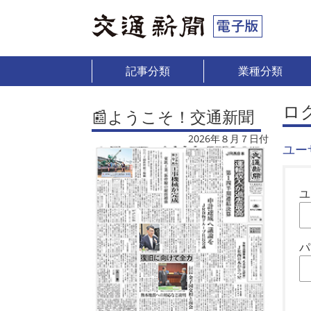
記事分類
業種分類
ロ
📰ようこそ！交通新聞
2026年８月７日付
ユー
ユ
パ