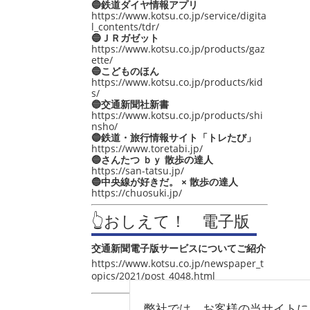
🔵鉄道ダイヤ情報アプリ
https://www.kotsu.co.jp/service/digita
l_contents/tdr/
🔵ＪＲガゼット
https://www.kotsu.co.jp/products/gaz
ette/
🔵こどものほん
https://www.kotsu.co.jp/products/kid
s/
🔵交通新聞社新書
https://www.kotsu.co.jp/products/shi
nsho/
🔵鉄道・旅行情報サイト「トレたび」
https://www.toretabi.jp/
🔵さんたつ ｂｙ 散歩の達人
https://san-tatsu.jp/
🔵中央線が好きだ。 × 散歩の達人
https://chuosuki.jp/
👆おしえて！ 電子版
交通新聞電子版サービスについてご紹介
https://www.kotsu.co.jp/newspaper_t
opics/2021/post_4048.html
弊社では、お客様の当サイトに