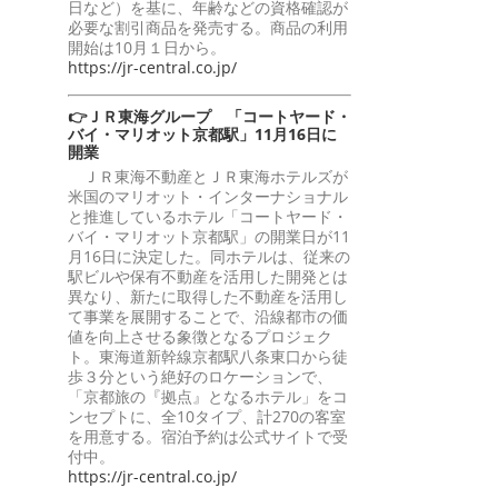
日など）を基に、年齢などの資格確認が
必要な割引商品を発売する。商品の利用
開始は10月１日から。
https://jr-central.co.jp/
👉ＪＲ東海グループ 「コートヤード・
バイ・マリオット京都駅」11月16日に
開業
ＪＲ東海不動産とＪＲ東海ホテルズが
米国のマリオット・インターナショナル
と推進しているホテル「コートヤード・
バイ・マリオット京都駅」の開業日が11
月16日に決定した。同ホテルは、従来の
駅ビルや保有不動産を活用した開発とは
異なり、新たに取得した不動産を活用し
て事業を展開することで、沿線都市の価
値を向上させる象徴となるプロジェク
ト。東海道新幹線京都駅八条東口から徒
歩３分という絶好のロケーションで、
「京都旅の『拠点』となるホテル」をコ
ンセプトに、全10タイプ、計270の客室
を用意する。宿泊予約は公式サイトで受
付中。
https://jr-central.co.jp/