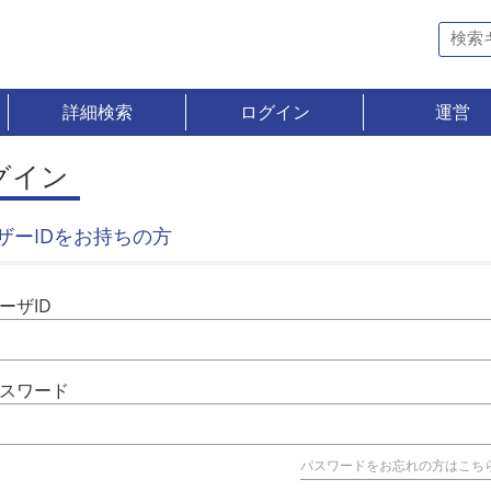
詳細検索
ログイン
運営
グイン
ザーIDをお持ちの方
ーザID
スワード
パスワードをお忘れの方はこち