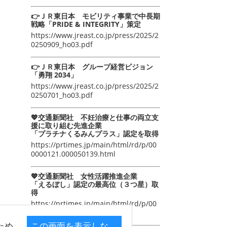
👉ＪＲ東日本 モビリティ事業で中長期
戦略「PRIDE & INTEGRITY」策定
https://www.jreast.co.jp/press/2025/2
0250909_ho03.pdf
👉ＪＲ東日本 グループ経営ビジョン
「勇翔 2034」
https://www.jreast.co.jp/press/2025/2
0250701_ho03.pdf
💖交通新聞社 不妊治療と仕事の両立支
援に取り組む先進企業
「プラチナくるみんプラス」認定を取得
https://prtimes.jp/main/html/rd/p/00
0000121.000050139.html
💖交通新聞社 女性活躍推進企業
「えるぼし」認定の最高位（３つ星）取
得
https://prtimes.jp/main/html/rd/p/00
0000105.000050139.html
ため
この画面を表示しな