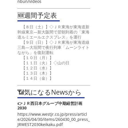
nbun/videos
🆕週間予定表
【８日（土）】◇ＪＲ東海が東海道新
幹線東京―新大阪間で翌朝到着の「東海
道ルミエールエクスプレス」を運行
【９日（日）】◇ＪＲ東海が東海道線
三島―大垣間で夜行列車「ムーンライト
ながら」を復刻運転
【１０日（月）】
【１１日（火）】◇山の日
【１２日（水）】
【１３日（木）】
【１４日（金）】
📶気になるNewsから
👉ＪＲ西日本グループ中期経営計画
2030
https://www.westjr.co.jp/press/articl
e/2026/04/30/items/260430_00_press_
JRWEST2030keikaku.pdf