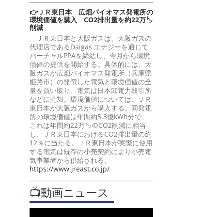
👉ＪＲ東日本 広畑バイオマス発電所の
環境価値を購入 CO2排出量を約22万㌧
削減
ＪＲ東日本と大阪ガスは、大阪ガスの
代理店であるDaigas エナジーを通じて
バーチャルPPAを締結し、今月から環境
価値の提供を開始する。具体的には、大
阪ガスが広畑バイオマス発電所（兵庫県
姫路市）の発電した電気と環境価値の全
量を買い取り、電気は日本卸電力取引所
などに売却。環境価値については、ＪＲ
東日本が大阪ガスから購入する。同発電
所の環境価値は年間約5.3億kWh分で、
これは年間約22万㌧のCO2削減に相当
し、ＪＲ東日本におけるCO2排出量の約
12％に当たる。ＪＲ東日本が実際に使用
する電気は既存の小売契約により小売電
気事業者から供給される。
https://www.jreast.co.jp/
📺動画ニュース