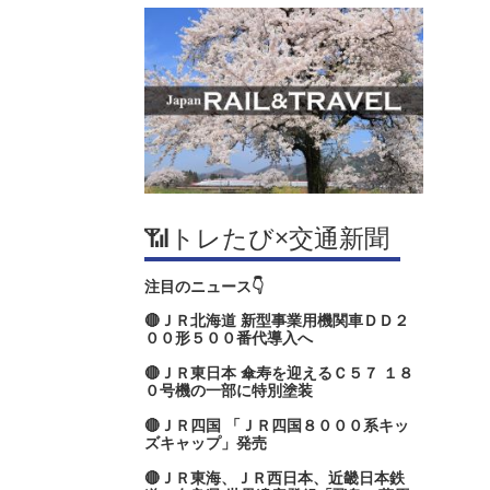
📶トレたび×交通新聞
注目のニュース👇
🔴ＪＲ北海道 新型事業用機関車ＤＤ２
００形５００番代導入へ
🔴ＪＲ東日本 傘寿を迎えるＣ５７ １８
０号機の一部に特別塗装
🔴ＪＲ四国 「ＪＲ四国８０００系キッ
ズキャップ」発売
🔴ＪＲ東海、ＪＲ西日本、近畿日本鉄