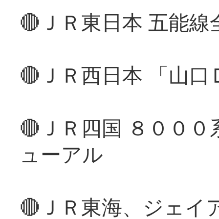
🔴ＪＲ東日本 五能
🔴ＪＲ西日本 「山
🔴ＪＲ四国 ８００
ューアル
🔴ＪＲ東海、ジェイ