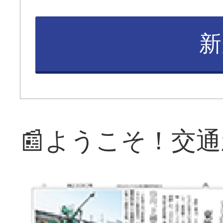
新
📰ようこそ！交