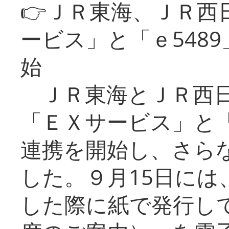
👉ＪＲ東海、ＪＲ西
ービス」と「ｅ548
始
ＪＲ東海とＪＲ西日
「ＥＸサービス」と「
連携を開始し、さら
した。９月15日には
した際に紙で発行し