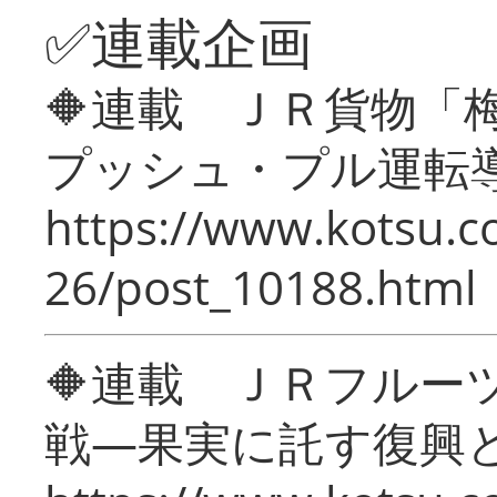
✅連載企画
🔶連載 ＪＲ貨物
プッシュ・プル運転
https://www.kotsu.c
26/post_10188.html
🔶連載 ＪＲフルー
戦―果実に託す復興