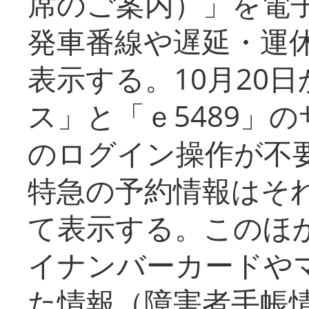
席のご案内）」を電
発車番線や遅延・運
表示する。10月20
ス」と「ｅ5489」
のログイン操作が不
特急の予約情報はそ
て表示する。このほ
イナンバーカードや
た情報（障害者手帳