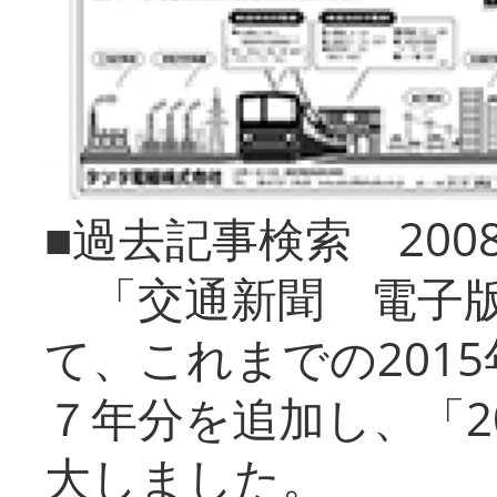
■過去記事検索 20
「交通新聞 電子版
て、これまでの201
７年分を追加し、「2
大しました