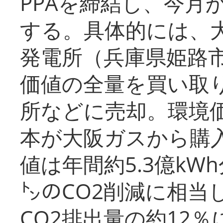
PPAを締結し、今月
する。具体的には、
発電所（兵庫県姫路
価値の全量を買い取
所などに売却。環境
本が大阪ガスから購
値は年間約5.3億kW
㌧のCO2削減に相当
CO2排出量の約12