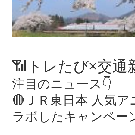
📶トレたび×交通
注目のニュース👇
🔴ＪＲ東日本 人気
ラボしたキャンペー